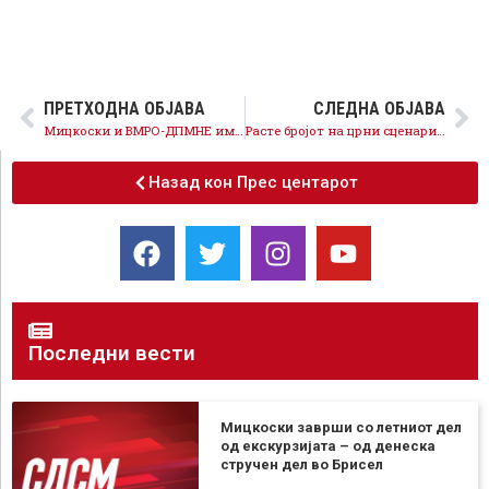
ПРЕТХОДНА ОБЈАВА
СЛЕДНА ОБЈАВА
Мицкоски и ВМРО-ДПМНЕ имаат најмалку 13 црни сценарија за Македонија, граѓаните имаат илјадници ДА за македонската иднина
Расте бројот на црни сценарија на ВМРО-ДПМНЕ, сега се најмалку 30
Назад кон Прес центарот
Последни вести
Мицкоски заврши со летниот дел
од екскурзијата – од денеска
стручен дел во Брисел