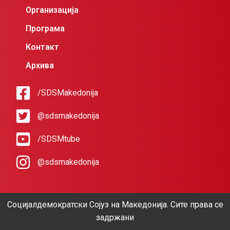
Организација
Програма
Контакт
Архива
/SDSMakedonija
@sdsmakedonija
/SDSMtube
@sdsmakedonija
Социјалдемократски Сојуз на Македонија. Сите права се
задржани