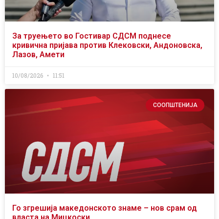
За труењето во Гостивар СДСМ поднесе
кривична пријава против Клековски, Андоновска,
Лазов, Амети
10/08/2026
11:51
СООПШТЕНИЈА
Го згрешија македонското знаме – нов срам од
власта на Мицкоски