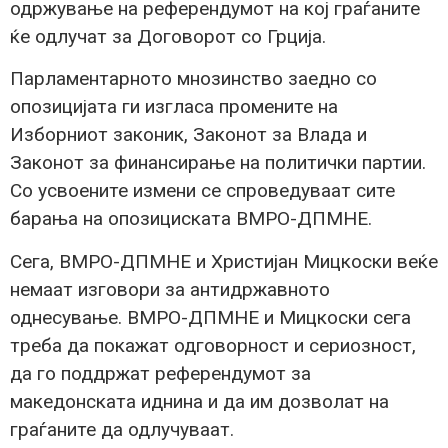
одржување на реферeндумот на кој граѓаните
ќе одлучат за Договорот со Грција.
Парламентарното мнозинство заедно со
опозицијата ги изгласа промените на
Изборниот законик, Законот за Влада и
Законот за финансирање на политички партии.
Со усвоените измени се спроведуваат сите
барања на опозициската ВМРО-ДПМНЕ.
Сега, ВМРО-ДПМНЕ и Христијан Мицкоски веќе
немаат изговори за антидржавното
однесување. ВМРО-ДПМНЕ и Мицкоски сега
треба да покажат одговорност и сериозност,
да го поддржат референдумот за
македонската иднина и да им дозволат на
граѓаните да одлучуваат.