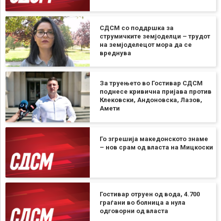
СДСМ со поддршка за
струмичките земјоделци – трудот
на земјоделецот мора да се
вреднува
За труењето во Гостивар СДСМ
поднесе кривична пријава против
Клековски, Андоновска, Лазов,
Амети
Го згрешија македонското знаме
– нов срам од власта на Мицкоски
Гостивар отруен од вода, 4.700
граѓани во болница а нула
одговорни од власта