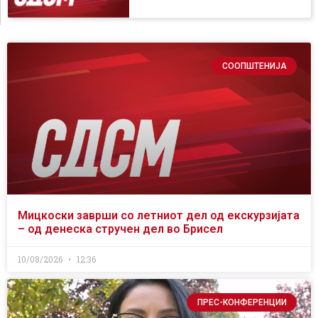
СООПШТЕНИЈА
Мицкоски заврши со летниот дел од екскурзијата
– од денеска стручен дел во Брисел
10/08/2026
12:36
ПРЕС-КОНФЕРЕНЦИИ