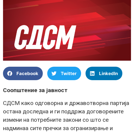
Facebook
Twitter
LinkedIn
Соопштение за јавност
СДСМ како одговорна и државотворна партија
остана доследна и ги поддржа договорените
измени на потребните закони со што се
надминаа сите пречки за огранизирање и