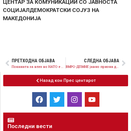
ЦЕНТАР ЗА КОМУНИКАЦИИ СО ЈАВНОСТА
СОЦИЈАЛДЕМОКРАТСКИ СОЈУЗ НА
МАКЕДОНИЈА
ПРЕТХОДНА ОБЈАВА
СЛЕДНА ОБЈАВА
Поканата за влез во НАТО е историски успех, Македонија оди напред!
ВМРО-ДПМНЕ јавно призна дека жали за успехот на Македонија, граѓаните имаат причина да слават, членство во НАТО е историски успех
Назад кон Прес центарот
Последни вести