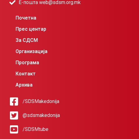
Е-пошта web@sdsm.org.mk
Почетна
Прес центар
За СДСМ
Организација
Програма
Контакт
Архива
/SDSMakedonija
@sdsmakedonija
/SDSMtube