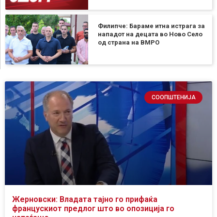
Филипче: Бараме итна истрага за
нападот на децата во Ново Село
од страна на ВМРО
СООПШТЕНИЈА
Жерновски: Владата тајно го прифаќа
францускиот предлог што во опозиција го