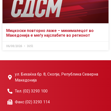
Мицкоски повторно лаже – минималецот во
Македонија е меѓу најслабите во регионот
06/08/2026
16:51
ул. Бихаќка бр. 8, Скопје, Република Северна
Македонија
Тел. (02) 3293 100
Факс (02) 3293 114