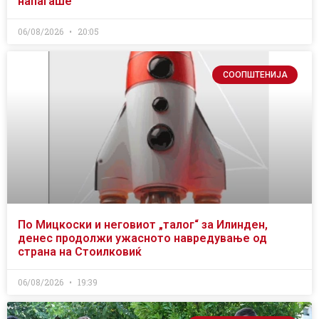
напаѓаше
06/08/2026
20:05
СООПШТЕНИЈА
По Мицкоски и неговиот „талог“ за Илинден,
денес продолжи ужасното навредување од
страна на Стоилковиќ
06/08/2026
19:39