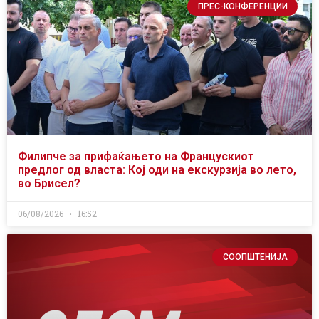
ПРЕС-КОНФЕРЕНЦИИ
Филипче за прифаќањето на Францускиот
предлог од власта: Кој оди на екскурзија во лето,
во Брисел?
06/08/2026
16:52
СООПШТЕНИЈА