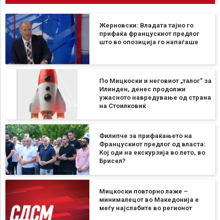
Жерновски: Владата тајно го
прифаќа францускиот предлог
што во опозиција го напаѓаше
По Мицкоски и неговиот „талог“ за
Илинден, денес продолжи
ужасното навредување од страна
на Стоилковиќ
Филипче за прифаќањето на
Францускиот предлог од власта:
Кој оди на екскурзија во лето, во
Брисел?
Мицкоски повторно лаже –
минималецот во Македонија е
меѓу најслабите во регионот