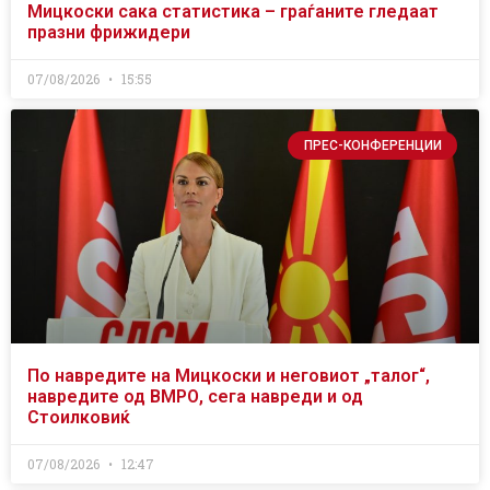
Мицкоски сака статистика – граѓаните гледаат
празни фрижидери
07/08/2026
15:55
ПРЕС-КОНФЕРЕНЦИИ
По навредите на Мицкоски и неговиот „талог“,
навредите од ВМРО, сега навреди и од
Стоилковиќ
07/08/2026
12:47