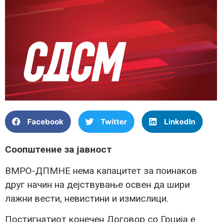
Facebook
Twitter
LinkedIn
Соопштение за јавност
ВМРО-ДПМНЕ нема капацитет за поинаков
друг начин на дејствување освен да шири
лажни вести, невистини и измислици.
Постигнатиот конечен Договор со Грција е