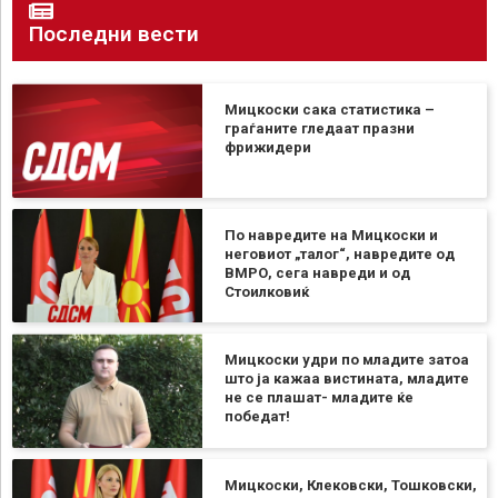
Последни вести
Мицкоски сака статистика –
граѓаните гледаат празни
фрижидери
По навредите на Мицкоски и
неговиот „талог“, навредите од
ВМРО, сега навреди и од
Стоилковиќ
Мицкоски удри по младите затоа
што ја кажаа вистината, младите
не се плашат- младите ќе
победат!
Мицкоски, Клековски, Тошковски,