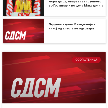
мора да одговараат за труењето
во Гостивар и во цела Македонија
Отруена е цела Македонија а
никој од власта не одговара
СООПШТЕНИЈА