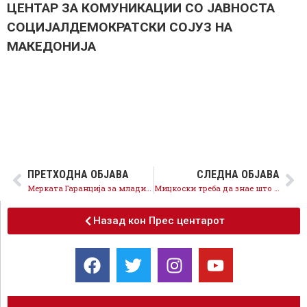
ЦЕНТАР ЗА КОМУНИКАЦИИ СО ЈАВНОСТА
СОЦИЈАЛДЕМОКРАТСКИ СОЈУЗ НА
МАКЕДОНИЈА
ПРЕТХОДНА ОБЈАВА
СЛЕДНА ОБЈАВА
Мерката Гаранција за млади со одлични резултати, за само три месеци вработени се 419 млади лица
Мицкоски треба да знае што добива Македонија со влез во ЕУ и НАТО, време е да повика членовите на ВМРО-ДПМНЕ да излезат на референдум
Назад кон Прес центарот