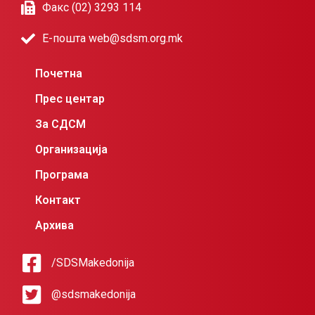
Факс (02) 3293 114
Е-пошта web@sdsm.org.mk
Почетна
Прес центар
За СДСМ
Организација
Програма
Контакт
Архива
/SDSMakedonija
@sdsmakedonija