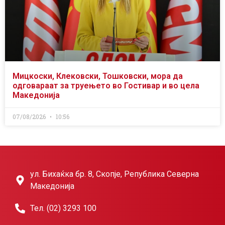
Мицкоски, Клековски, Тошковски, мора да
одговараат за труењето во Гостивар и во цела
Македонија
07/08/2026
10:56
ул. Бихаќка бр. 8, Скопје, Република Северна
Македонија
Тел. (02) 3293 100