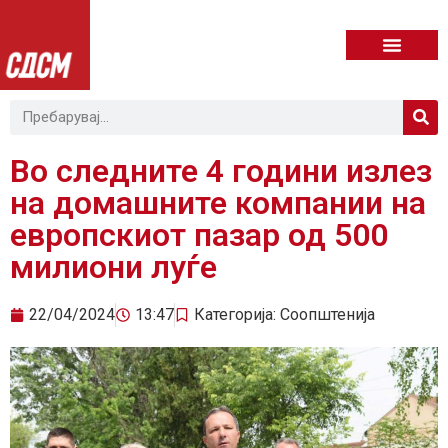
Во следните 4 години излез
на домашните компании на
европскиот пазар од 500
милиони луѓе
22/04/2024
13:47
Категорија:
Соопштенија