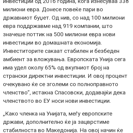
инвестиции од 2016 година, кога изнесуваа 338
милиони евра. Донесе повеќе пари во
државниот буџет. Од нив, со над 100 милиони
евра поддржавме над 919 компании, што
значеше поттик на 500 милиони евра нови
инвестиции во домашната економија.
Инвеститорите сакаат стабилен и безбеден
амбиент за вложувања. Европската Унија сега
има удел околу 65% од вкупниот број на
странски директни инвестиции. И овој процент
очекувано ќе се зголеми со полноправното
членство”, истакна Спасовски, додавајќи дека
членството во ЕУ носи нови инвестиции.
„Како членка на Унијата, меѓу европските
држави, дополнително ќе ја зацврстиме
стабилноста во Македонија. На овој начин ќе