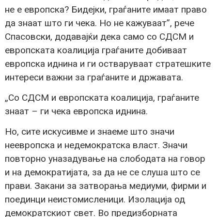
не е европска? Бидејки, граѓаните имаат право
да знаат што ги чека. Но не кажуваат”, рече
Спасовски, додавајќи дека само со СДСМ и
европската коалиција граѓаните добиваат
европска иднина и ги остваруваат стратешките
интереси важни за граѓаните и државата.
„Со СДСМ и европската коалиција, граѓаните
знаат – ги чека европска иднина.
Но, сите искусивме и знаеме што значи
неевропска и недемократска власт. Значи
повторно уназадување на слободата на говор
и на демократијата, за да не се слуша што се
прави. Закани за затворања медиуми, фирми и
поединци неистомисленици. Изолација од
демократскиот свет. Во предизборната