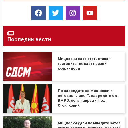
Последни вести
Мицкоски сака статистика –
граѓаните гледаат празни
фрижидери
По навредите на Мицкоски и
неговиот „талог“, навредите од
ВМРО, сега навреди и од
Стоилковиќ
Мицкоски удри по младите затоа
што ја кажаа вистината, младите