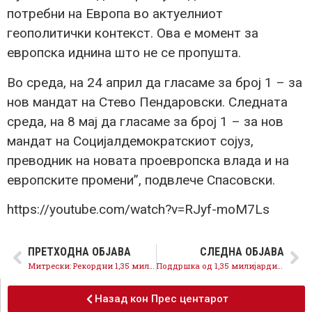
потребни на Европа во актуелниот
геополитички контекст. Ова е момент за
европска иднина што не се пропушта.
Во среда, на 24 април да гласаме за број 1 – за
нов мандат на Стево Пендаровски. Следната
среда, на 8 мај да гласаме за број 1 – за нов
мандат на Социјалдемократскиот сојуз,
преводник на новата проевропска влада и на
европските промени”, подвлече Спасовски.
https://youtube.com/watch?v=RJyf-moM7Ls
ПРЕТХОДНА ОБЈАВА
СЛЕДНА ОБЈАВА
Митрески: Рекордни 1,35 милијарди евра поддршка за македонските земјоделци
Поддршка од 1,35 милијарди евра и пристап до европските пазари за нашите земјоделци!,
Назад кон Прес центарот