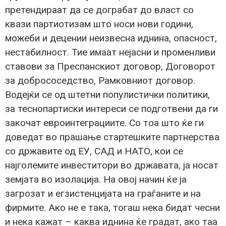
претендираат да се дограбат до власт со
квази партиотизам што носи нови години,
можеби и децении неизвесна иднина, опасност,
нестабилност. Тие имаат нејасни и променливи
ставови за Преспанскиот договор, Договорот
за добрососедство, Рамковниот договор.
Водејќи се од штетни популистички политики,
за теснопартиски интереси се подготвени да ги
закочат евроинтеграциите. Со тоа што ќе ги
доведат во прашање стартешките партнерства
со државите од ЕУ, САД и НАТО, кои се
најголемите инвеститори во државата, ја носат
земјата во изолација. На овој начин ќе ја
загрозат и егзистенцијата на граѓаните и на
фирмите. Ако не е така, тогаш нека бидат чесни
и нека кажат – каква иднина ќе градат, ако таа