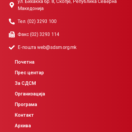
ул. Бихаќка бр. 8, Скопје, Република Северна
Македонија
Тел. (02) 3293 100
Факс (02) 3293 114
Е-пошта web@sdsm.org.mk
Почетна
Прес центар
За СДСМ
Организација
Програма
Контакт
Архива