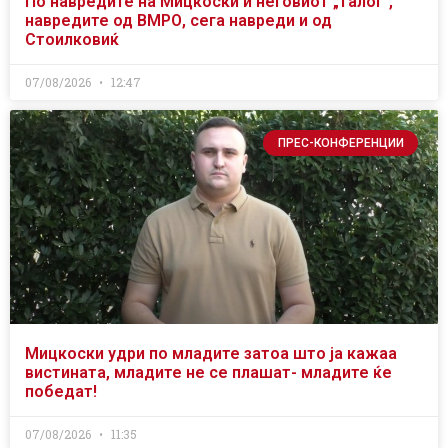
По навредите на Мицкоски и неговиот „талог“,
навредите од ВМРО, сега навреди и од
Стоилковиќ
07/08/2026
12:47
ПРЕС-КОНФЕРЕНЦИИ
Мицкоски удри по младите затоа што ја кажаа
вистината, младите не се плашат- младите ќе
победат!
07/08/2026
11:35