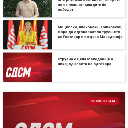
не се плашат- младите ќе
победат!
Мицкоски, Клековски, Тошковски,
мора да одговараат за труењето
во Гостивар и во цела Македонија
Отруена е цела Македонија а
никој од власта не одговара
СООПШТЕНИЈА