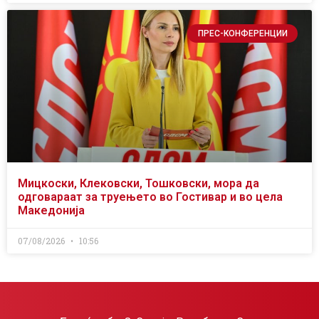
ПРЕС-КОНФЕРЕНЦИИ
Мицкоски, Клековски, Тошковски, мора да
одговараат за труењето во Гостивар и во цела
Македонија
07/08/2026
10:56