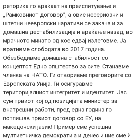
реторика го враќаат на преиспитување и
„Рамковниот договор“, а овие несериозни и
штетни неевропски наративи се закана и за
домашна дестабилизација и враќање назад, во
мрачното минато од кое едвај излеговме. Ја
вративме слободата во 2017 година.
Обезбедивме домашна стабилност со
концептот Едно општество за сите. Станавме
членка на НАТО. Ги отворивме преговорите со
Европската Унија. Ги осигуравме
територијалниот интегритет и идентитет. Јас
сум првиот кој од позицијата министер за
внатрешни работи, пред една година го
потпишав првиот договор со ЕУ, на
македонски јазик! Пример сме успешна
мултиетничка демократија и денес и ние сме ѝ