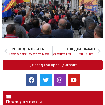
ПРЕТХОДНА ОБЈАВА
СЛЕДНА ОБЈАВА
Николовски: Вкусот на Македонија го носиме во Европа – давам збор за рекорни 1,35 милијарди евра поддршка до земјоделците и зголемен извоз на домашна храна во следните четири години
Филипче: ВМРО-ДПМНЕ и Николоски ја губат поддршката во четворката, затоа вадат пропаднати афери стари три години
Назад кон Прес центарот
Последни вести