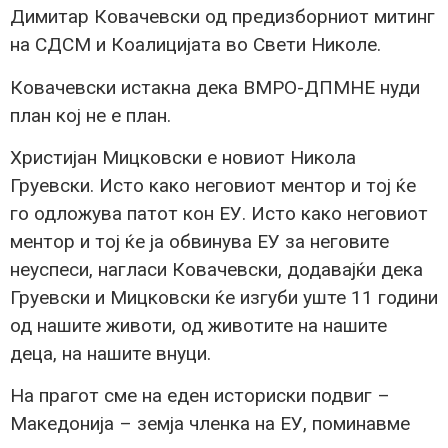
Димитар Ковачевски од предизборниот митинг
на СДСМ и Коалицијата во Свети Николе.
Ковачевски истакна дека ВМРО-ДПМНЕ нуди
план кој не е план.
Христијан Мицковски е новиот Никола
Груевски. Исто како неговиот ментор и тој ќе
го одложува патот кон ЕУ. Исто како неговиот
ментор и тој ќе ја обвинува ЕУ за неговите
неуспеси, нагласи Ковачевски, додавајќи дека
Груевски и Мицковски ќе изгуби уште 11 години
од нашите животи, од животите на нашите
деца, на нашите внуци.
На прагот сме на еден историски подвиг –
Македонија – земја членка на ЕУ, поминавме