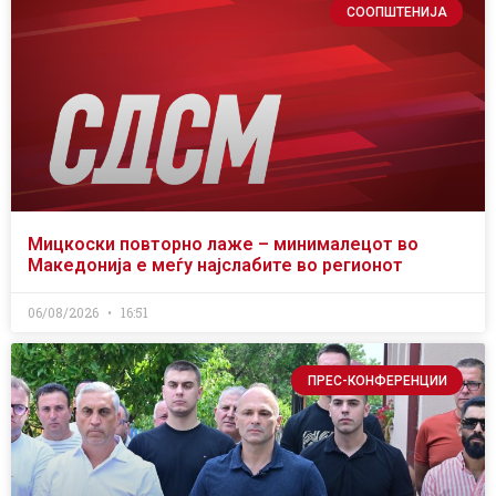
СООПШТЕНИЈА
Мицкоски повторно лаже – минималецот во
Македонија е меѓу најслабите во регионот
06/08/2026
16:51
ПРЕС-КОНФЕРЕНЦИИ