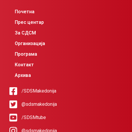
Почетна
Прес центар
За СДСМ
Организација
Програма
Контакт
Архива
/SDSMakedonija
@sdsmakedonija
/SDSMtube
@sdsmakedonija