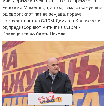
многу време во чекалната, сега е време е за
Европска Македонија, затоа, нема откажување
од европскиот пат на земјава, порача
претседателот на СДСМ Димитар Ковачевски
од предизборниот митинг на СДСМ и
Коалицијата во Свети Николе.