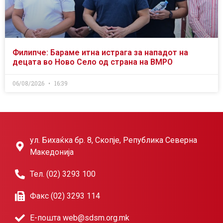
Филипче: Бараме итна истрага за нападот на
децата во Ново Село од страна на ВМРО
06/08/2026
16:39
ул. Бихаќка бр. 8, Скопје, Република Северна
Македонија
Тел. (02) 3293 100
Факс (02) 3293 114
Е-пошта web@sdsm.org.mk