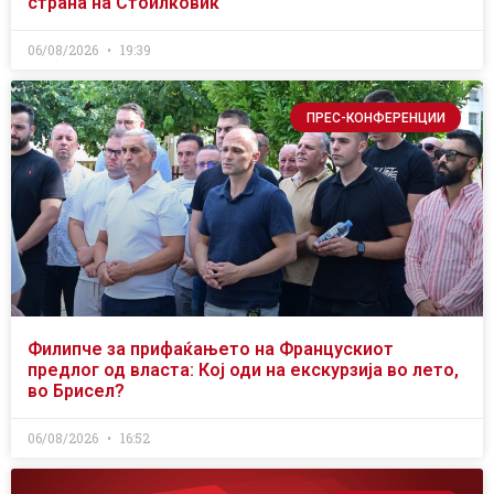
страна на Стоилковиќ
06/08/2026
19:39
ПРЕС-КОНФЕРЕНЦИИ
Филипче за прифаќањето на Францускиот
предлог од власта: Кој оди на екскурзија во лето,
во Брисел?
06/08/2026
16:52