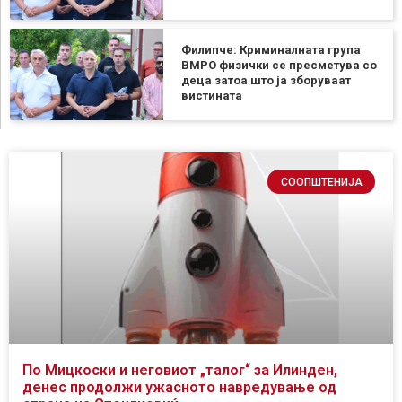
Филипче: Криминалната група
ВМРО физички се пресметува со
деца затоа што ја зборуваат
вистината
СООПШТЕНИЈА
По Мицкоски и неговиот „талог“ за Илинден,
денес продолжи ужасното навредување од