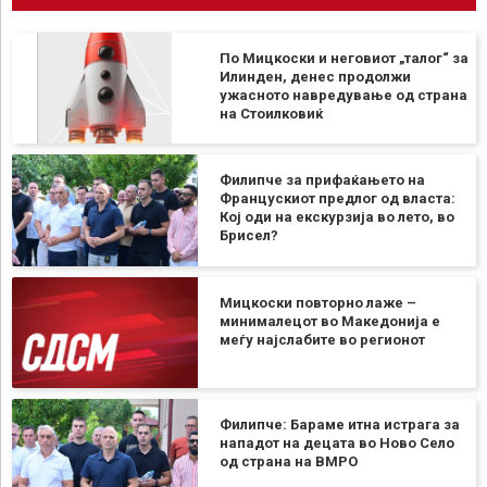
По Мицкоски и неговиот „талог“ за
Илинден, денес продолжи
ужасното навредување од страна
на Стоилковиќ
Филипче за прифаќањето на
Францускиот предлог од власта:
Кој оди на екскурзија во лето, во
Брисел?
Мицкоски повторно лаже –
минималецот во Македонија е
меѓу најслабите во регионот
Филипче: Бараме итна истрага за
нападот на децата во Ново Село
од страна на ВМРО