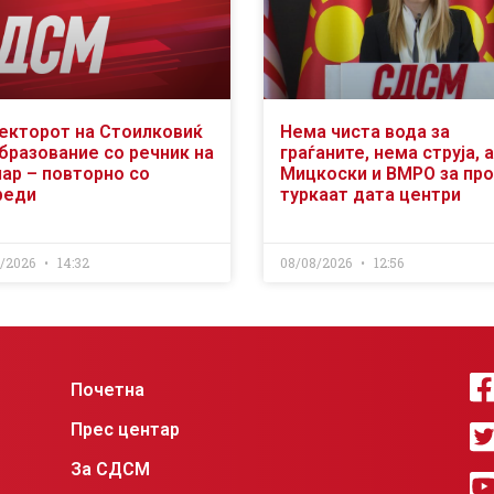
екторот на Стоилковиќ
Нема чиста вода за
образование со речник на
граѓаните, нема струја, а
чар – повторно со
Мицкоски и ВМРО за пр
реди
туркаат дата центри
8/2026
14:32
08/08/2026
12:56
Почетна
Прес центар
За СДСМ