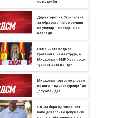
со поделби
Директорот на Стоилковиќ
за образование со речник
на уличар – повторно со
навреди
Нема чиста вода за
граѓаните, нема струја, а
Мицкоски и ВМРО за профит
туркаат дата центри
Мицкоски повторно уловен
во лаги – од „екскурзија“ до
„службен дел“
СДСМ бара одговорност-
како доверливи документи
од полиција завршија во