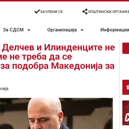
ЗАЧЛЕНИ СЕ
ОПШТИНСКИ ОРГАНИ
За СДСМ
Организација
Информации 
 Делчев и Илинденците не
ие не треба да се
за подобра Македонија за
нија