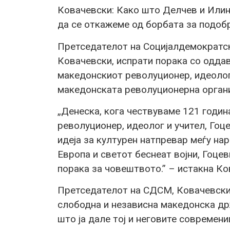
Ковачевски: Како што Делчев и Илинд
да се откажеме од борбата за подоб
Претседателот на Социјалдемократск
Ковачевски, испрати порака со одда
македонскиот револуционер, идеолог 
македонската револуционерна организ
„Денеска, кога чествуваме 121 годин
револуционер, идеолог и учител, Гоц
идеја за културен натпревар меѓу на
Европа и светот беснеат војни, Гоце
порака за човештвото.” – истакна Ко
Претседателот на СДСМ, Ковачевски,
слободна и независна македонска др
што ја дале тој и неговите современи