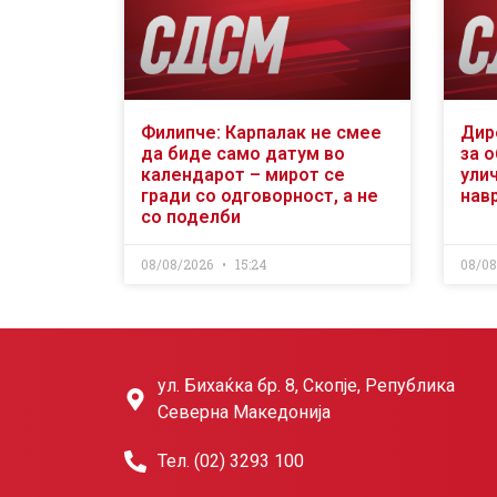
Филипче: Карпалак не смее
Дир
да биде само датум во
за 
календарот – мирот се
ули
гради со одговорност, а не
нав
со поделби
08/08/2026
15:24
08/0
ул. Бихаќка бр. 8, Скопје, Република
Северна Македонија
Тел. (02) 3293 100