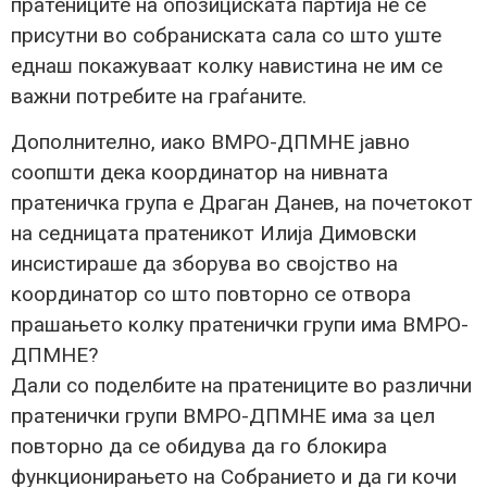
пратениците на опозициската партија не се
присутни во собраниската сала со што уште
еднаш покажуваат колку навистина не им се
важни потребите на граѓаните.
Дополнително, иако ВМРО-ДПМНЕ јавно
соопшти дека координатор на нивната
пратеничка група е Драган Данев, на почетокот
на седницата пратеникот Илија Димовски
инсистираше да зборува во својство на
координатор со што повторно се отвора
прашањето колку пратенички групи има ВМРО-
ДПМНЕ?
Дали со поделбите на пратениците во различни
пратенички групи ВМРО-ДПМНЕ има за цел
повторно да се обидува да го блокира
функционирањето на Собранието и да ги кочи