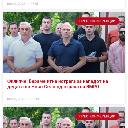
06/08/2026
16:51
ПРЕС-КОНФЕРЕНЦИИ
Филипче: Бараме итна истрага за нападот на
децата во Ново Село од страна на ВМРО
06/08/2026
16:39
ПРЕС-КОНФЕРЕНЦИИ