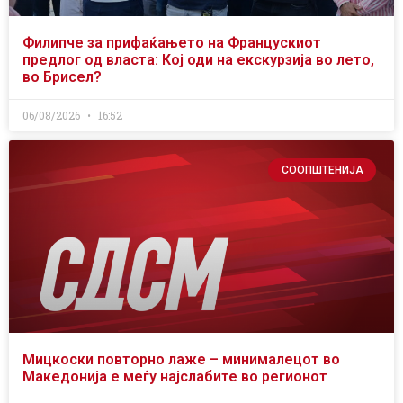
Филипче за прифаќањето на Францускиот
предлог од власта: Кој оди на екскурзија во лето,
во Брисел?
06/08/2026
16:52
СООПШТЕНИЈА
Мицкоски повторно лаже – минималецот во
Македонија е меѓу најслабите во регионот