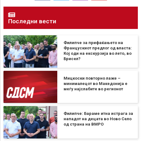
Последни вести
Филипче за прифаќањето на
Францускиот предлог од власта:
Кој оди на екскурзија во лето, во
Брисел?
Мицкоски повторно лаже –
минималецот во Македонија е
меѓу најслабите во регионот
Филипче: Бараме итна истрага за
нападот на децата во Ново Село
од страна на ВМРО