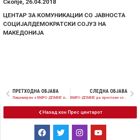
Скопје, 26.04.2018
ЦЕНТАР ЗА КОМУНИКАЦИИ СО ЈАВНОСТА
СОЦИЈАЛДЕМОКРАТСКИ СОЈУЗ НА
МАКЕДОНИЈА
ПРЕТХОДНА ОБЈАВА
СЛЕДНА ОБЈАВА
Лицемерно е ВМРО-ДПМНЕ партијата којашто ги направи долговите и владееше криминално, да зборува за долг
ВМРО-ДПМНЕ да престане со обидите да профитира од трагедии, за судските процеси надлежни се правосудните органи
Назад кон Прес центарот