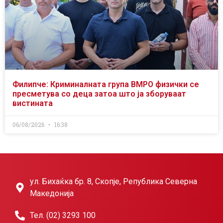
Филипче: Криминалната група ВМРО физички се
пресметува со деца затоа што ја зборуваат
вистината
06/08/2026
16:38
ул. Бихаќка бр. 8, Скопје, Република Северна
Македонија
Тел. (02) 3293 100