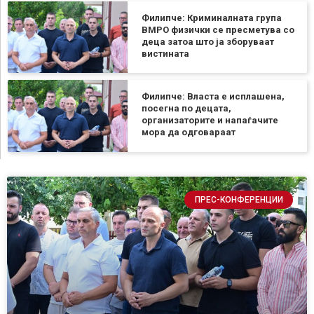
Филипче: Криминалната група
ВМРО физички се пресметува со
деца затоа што ја зборуваат
вистината
Филипче: Власта е исплашена,
посегна по децата,
организаторите и напаѓачите
мора да одговараат
ПРЕС-КОНФЕРЕНЦИИ