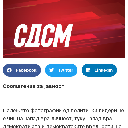
Facebook
Twitter
LinkedIn
Соопштение за јавност
Палењето фотографии од политички лидери не
е чин на напад врз личност, туку напад врз
демократијата и демократските вредности, но