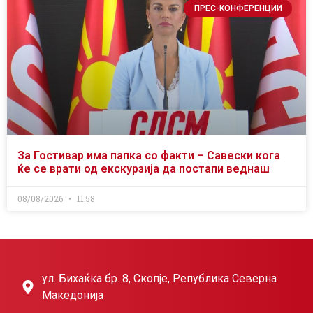
ПРЕС-КОНФЕРЕНЦИИ
За Гостивар има папка со факти – Савески кога
ќе се врати од екскурзија да постапи веднаш
08/08/2026
11:58
ул. Бихаќка бр. 8, Скопје, Република Северна
Македонија