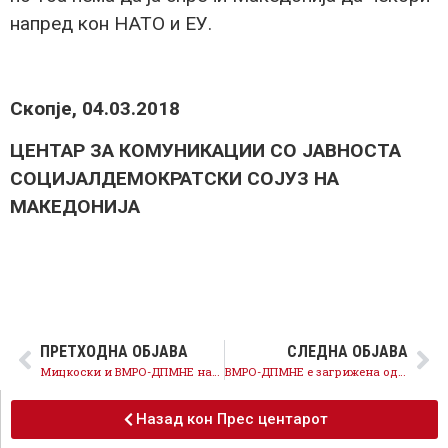
напред кон НАТО и ЕУ.
Скопје, 04.03.2018
ЦЕНТАР ЗА КОМУНИКАЦИИ СО ЈАВНОСТА
СОЦИЈАЛДЕМОКРАТСКИ СОЈУЗ НА
МАКЕДОНИЈА
ПРЕТХОДНА ОБЈАВА
СЛЕДНА ОБЈАВА
Мицкоски и ВМРО-ДПМНЕ нанесоа огромни штети врз енергетиката, Владата предводена од СДСМ создава ефикасен енергетски сектор
ВМРО-ДПМНЕ е загрижена од осудите на палењето фотографии од политички лидери, признава ли дека стои позади тој антидемократски чин?
Назад кон Прес центарот