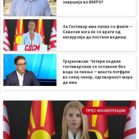
завршија во ВМРО?
За Гостивар има папка со факти –
Савески кога ќе се врати од
екскурзија да постапи веднаш
Трајановски: Четири недели
гостиварчани се оставени без
вода за пиење – власта потфрли
во секој чекор, одговорност мора
да има
ПРЕС-КОНФЕРЕНЦИИ