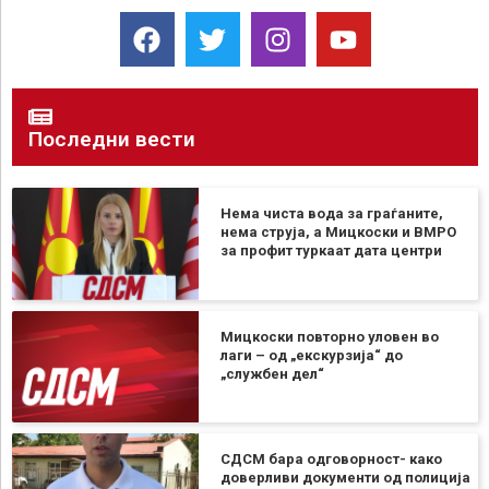
Последни вести
Нема чиста вода за граѓаните,
нема струја, а Мицкоски и ВМРО
за профит туркаат дата центри
Мицкоски повторно уловен во
лаги – од „екскурзија“ до
„службен дел“
СДСМ бара одговорност- како
доверливи документи од полиција