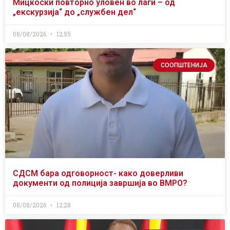
Мицкоски повторно уловен во лаги – од
„екскурзија“ до „службен дел“
08/08/2026
12:55
СООПШТЕНИЈА
СДСМ бара одговорност- како доверливи
документи од полиција завршија во ВМРО?
08/08/2026
12:28