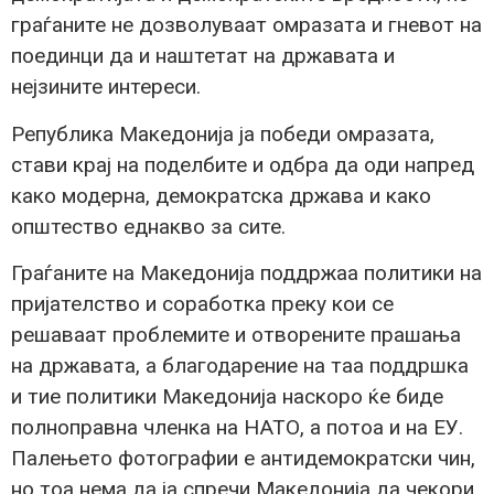
граѓаните не дозволуваат омразата и гневот на
поединци да и наштетат на државата и
нејзините интереси.
Република Македонија ја победи омразата,
стави крај на поделбите и одбра да оди напред
како модерна, демократска држава и како
општество еднакво за сите.
Граѓаните на Македонија поддржаа политики на
пријателство и соработка преку кои се
решаваат проблемите и отворените прашања
на државата, а благодарение на таа поддршка
и тие политики Македонија наскоро ќе биде
полноправна членка на НАТО, а потоа и на ЕУ.
Палењето фотографии е антидемократски чин,
но тоа нема да ја спречи Македонија да чекори