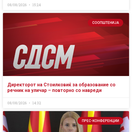
08/08/2026
15:24
СООПШТЕНИЈА
Директорот на Стоилковиќ за образование со
речник на уличар – повторно со навреди
08/08/2026
14:32
ПРЕС-КОНФЕРЕНЦИИ