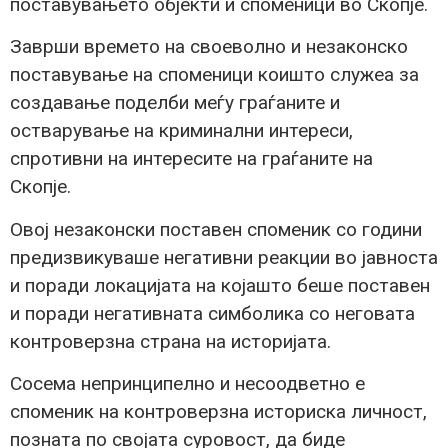
поставувањето објекти и споменици во Скопје.
Заврши времето на своеволно и незаконско
поставување на споменици коишто служеа за
создавање поделби меѓу граѓаните и
остварување на криминални интереси,
спротивни на интересите на граѓаните на
Скопје.
Овој незаконски поставен споменик со години
предизвикуваше негативни реакции во јавноста
и поради локацијата на којашто беше поставен
и поради негативната симболика со неговата
контроверзна страна на историјата.
Сосема непринципелно и несоодветно е
споменик на контроверзна историска личност,
позната по својата суровост, да биде