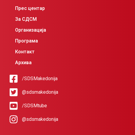
Прес центар
За СДСМ
Организација
Програма
Контакт
Архива
/SDSMakedonija
@sdsmakedonija
/SDSMtube
@sdsmakedonija