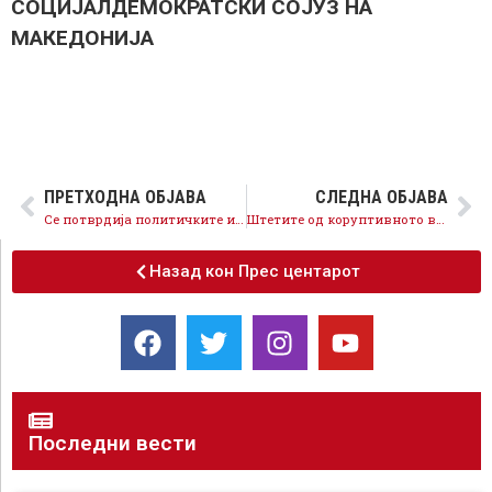
СОЦИЈАЛДЕМОКРАТСКИ СОЈУЗ НА
МАКЕДОНИЈА
ПРЕТХОДНА ОБЈАВА
СЛЕДНА ОБЈАВА
Се потврдија политичките игри и манипулациите на ВМРО-ДПМНЕ во Собранието
Штетите од коруптивното владеење на Никола Груевски и ВМРО-ДПМНЕ се санираат, се спроведуваат мерки за владеење на правото
Назад кон Прес центарот
Последни вести