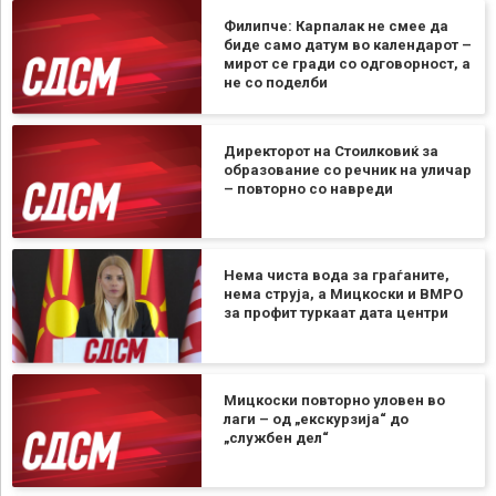
Филипче: Карпалак не смее да
биде само датум во календарот –
мирот се гради со одговорност, а
не со поделби
Директорот на Стоилковиќ за
образование со речник на уличар
– повторно со навреди
Нема чиста вода за граѓаните,
нема струја, а Мицкоски и ВМРО
за профит туркаат дата центри
Мицкоски повторно уловен во
лаги – од „екскурзија“ до
„службен дел“