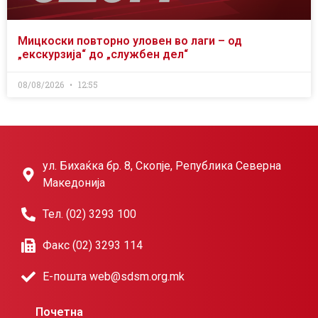
Мицкоски повторно уловен во лаги – од
„екскурзија“ до „службен дел“
08/08/2026
12:55
ул. Бихаќка бр. 8, Скопје, Република Северна
Македонија
Тел. (02) 3293 100
Факс (02) 3293 114
Е-пошта web@sdsm.org.mk
Почетна