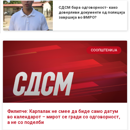
СДСМ бара одговорност- како
доверливи документи од полиција
завршија во ВМРО?
СООПШТЕНИЈА
Филипче: Карпалак не смее да биде само датум
во календарот – мирот се гради со одговорност,
а не со поделби