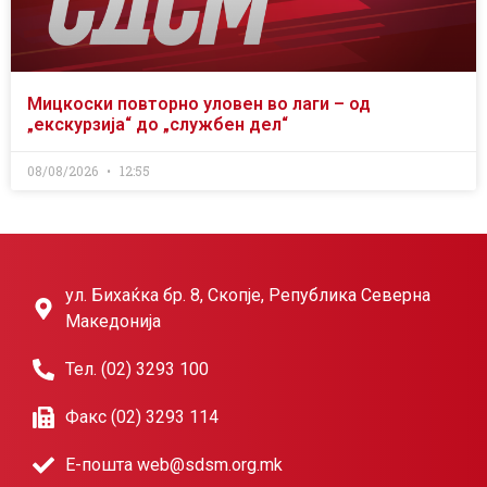
Мицкоски повторно уловен во лаги – од
„екскурзија“ до „службен дел“
08/08/2026
12:55
ул. Бихаќка бр. 8, Скопје, Република Северна
Македонија
Тел. (02) 3293 100
Факс (02) 3293 114
Е-пошта web@sdsm.org.mk