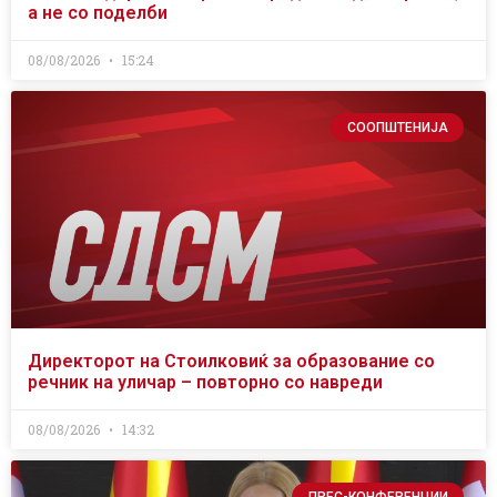
а не со поделби
08/08/2026
15:24
СООПШТЕНИЈА
Директорот на Стоилковиќ за образование со
речник на уличар – повторно со навреди
08/08/2026
14:32
ПРЕС-КОНФЕРЕНЦИИ