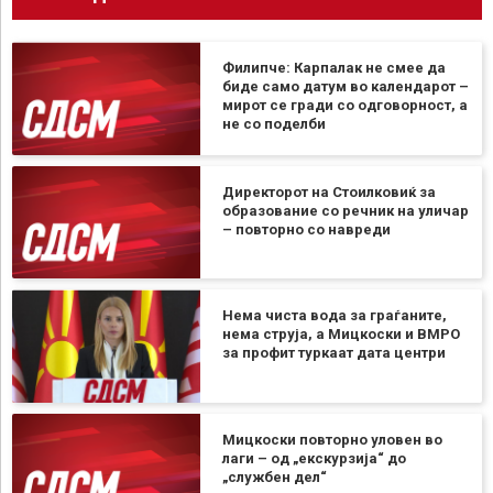
Филипче: Карпалак не смее да
биде само датум во календарот –
мирот се гради со одговорност, а
не со поделби
Директорот на Стоилковиќ за
образование со речник на уличар
– повторно со навреди
Нема чиста вода за граѓаните,
нема струја, а Мицкоски и ВМРО
за профит туркаат дата центри
Мицкоски повторно уловен во
лаги – од „екскурзија“ до
„службен дел“