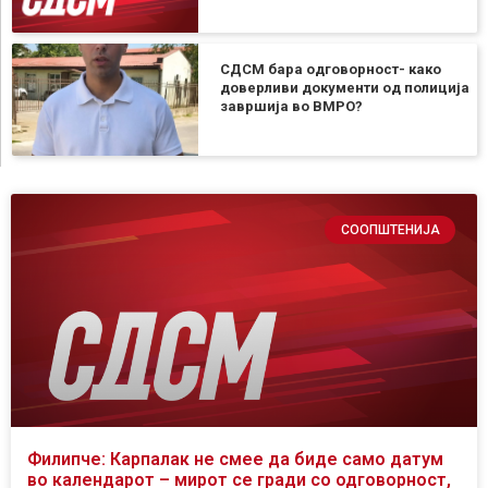
СДСМ бара одговорност- како
доверливи документи од полиција
завршија во ВМРО?
СООПШТЕНИЈА
Филипче: Карпалак не смее да биде само датум
во календарот – мирот се гради со одговорност,