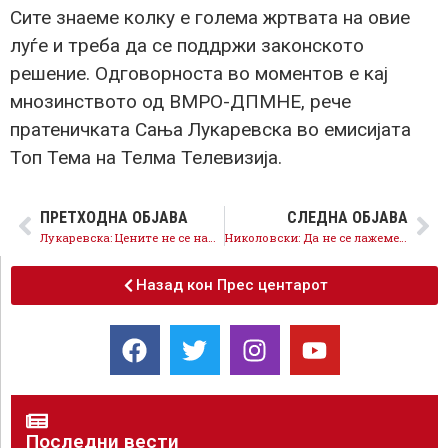
Сите знаеме колку е голема жртвата на овие
луѓе и треба да се поддржи законското
решение. Одговорноста во моментов е кај
мнозинството од ВМРО-ДПМНЕ, рече
пратеничката Сања Лукаревска во емисијата
Топ Тема на Телма Телевизија.
ПРЕТХОДНА ОБЈАВА
СЛЕДНА ОБЈАВА
Лукаревска: Цените не се намалија, Владата да го гледа интересот на граѓаните
Николовски: Да не се лажеме, Владата нема цел да ја внесе земјата во ЕУ
Назад кон Прес центарот
Последни вести