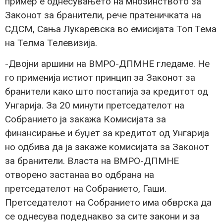
пример е однесувањето на мнозинството за
Законот за бранители, рече пратеничката на
СДСМ, Сања Лукаревска во емисијата Топ Тема
на Телма Телевизија.
-Двојни аршини на ВМРО-ДПМНЕ гледаме. Не
го применија истиот принцип за Законот за
бранители како што постапија за кредитот од
Унгарија. За 20 минути претседателот на
Собранието ја закажа Комисијата за
финансирање и буџет за кредитот од Унгарија
но одбива да ја закаже комисијата за Законот
за бранители. Власта на ВМРО-ДПМНЕ
отворено застанаа во одбрана на
претседателот на Собранието, Гаши.
Претседателот на Собранието има обврска да
се однесува подеднакво за сите закони и за