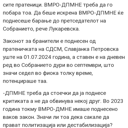
сите пратеници. ВМРО-ДПМНЕ треба да го
побара тоа. Да беше искрена ВМРО-ДПМНЕ ќе
поднесеше барање до претседателот на
Собранието, рече Лукаревска.
Законот за бранители е поднесен од
пратеничката на СДСМ, Славјанка Петровска
уште на 01.07.2024 година, а ставен е на дневен
ред во Собранието дури во септември, што
значи седел во фиока толку време,
потенцираше таа.
-ДПМНЕ треба да стоечки да ја поднесе
критиката а не да обвинува некој друг. Во 2023
година токму ВМРО-ДМНЕ имаше поднесено
ваков закон. Значи ли тоа дека сакале да
прават политизација или дестабилизација?