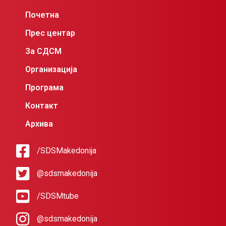
Почетна
Прес центар
За СДСМ
Организација
Програма
Контакт
Архива
/SDSMakedonija
@sdsmakedonija
/SDSMtube
@sdsmakedonija