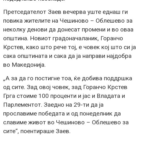
Претседателот Заев вечерва уште еднаш ги
повика жителите на Чешиново – Облешево за
неколку денови да донесат промени и во оваа
општина. Новиот градоначаланик, Горанчо
Крстев, како што рече тој, е човек кој што си ја
сака општината и сака да ја направи најдобра
во Македонија.
„А за да го постигне тоа, ќе добива поддршка
од сите. Зад овој човек, зад Горанчо Крстев
Грга стоиме 100 проценти и јас и Владата и
Парлементот. Заедно на 29-ти да ја
прославиме победата и од понеделник да
славиме живот во Чешиново – Облешево за
сите“, поентираше Заев.