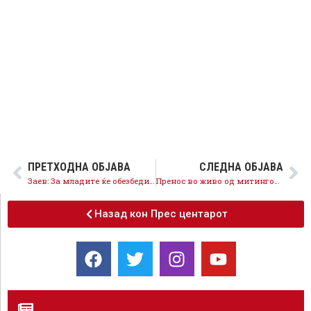
ПРЕТХОДНА ОБЈАВА
СЛЕДНА ОБЈАВА
Заев: За младите ќе обезбедиме перспективи, ајде да ја дозавршиме работата и да славиме живот и во Демир Капија
Пренос во живо од митингот во Кавадарци
Назад кон Прес центарот