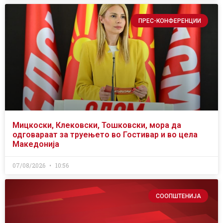
ПРЕС-КОНФЕРЕНЦИИ
Мицкоски, Клековски, Тошковски, мора да
одговараат за труењето во Гостивар и во цела
Македонија
07/08/2026
10:56
СООПШТЕНИЈА