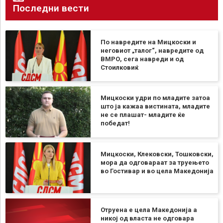
Последни вести
По навредите на Мицкоски и
неговиот „талог“, навредите од
ВМРО, сега навреди и од
Стоилковиќ
Мицкоски удри по младите затоа
што ја кажаа вистината, младите
не се плашат- младите ќе
победат!
Мицкоски, Клековски, Тошковски,
мора да одговараат за труењето
во Гостивар и во цела Македонија
Отруена е цела Македонија а
никој од власта не одговара