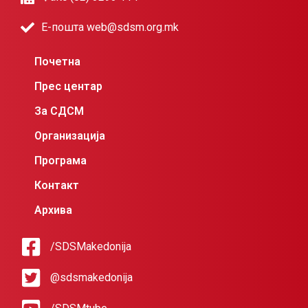
Е-пошта web@sdsm.org.mk
Почетна
Прес центар
За СДСМ
Организација
Програма
Контакт
Архива
/SDSMakedonija
@sdsmakedonija