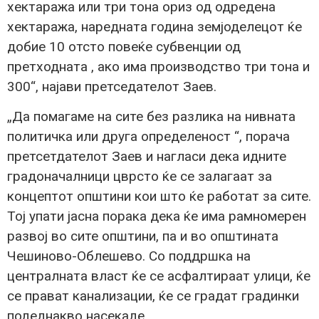
хектаража или три тона ориз од одредена
хектаража, наредната година земјоделецот ќе
добие 10 отсто повеќе субвенции од
претходната , ако има производство три тона и
300“, најави претседателот Заев.
„Да помагаме на сите без разлика на нивната
политичка или друга определеност “, порача
претсетдателот Заев и нагласи дека идните
градоначалници цврсто ќе се залагаат за
концептот општини кои што ќе работат за сите.
Тој упати јасна порака дека ќе има рамномерен
развој во сите општини, па и во општината
Чешиново-Облешево. Со поддршка на
централната власт ќе се асфалтираат улици, ќе
се прават канализации, ќе се градат градинки
подеднакво насекаде.