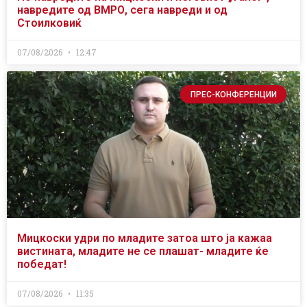
навредите од ВМРО, сега навреди и од
Стоилковиќ
07/08/2026
12:47
ПРЕС-КОНФЕРЕНЦИИ
Мицкоски удри по младите затоа што ја кажаа
вистината, младите не се плашат- младите ќе
победат!
07/08/2026
11:35