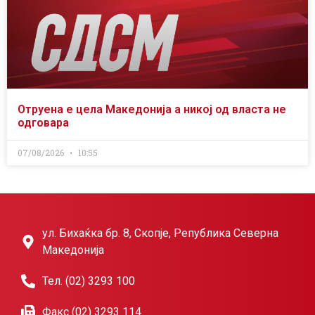
Отруена е цела Македонија а никој од власта не
одговара
07/08/2026
10:55
ул. Бихаќка бр. 8, Скопје, Република Северна
Македонија
Тел. (02) 3293 100
Факс (02) 3293 114