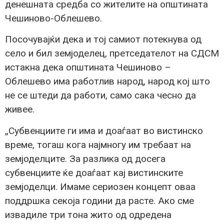
денешната средба со жителите на општината
Чешиново-Облешево.
Посочувајќи дека и тој самиот потекнува од
село и бил земјоделец, претседателот на СДСМ
истакна дека општината Чешиново –
Облешево има работлив народ, народ кој што
не се штеди да работи, само сака чесно да
живее.
„Субвенциите ги има и доаѓаат во вистинско
време, тогаш кога најмногу им требаат на
земјоделците. За разлика од досега
субвенциите ќе доаѓаат кај вистинските
земјоделци. Имаме сериозен концепт оваа
поддршка секоја години да расте. Ако сме
извадиле три тона жито од одредена