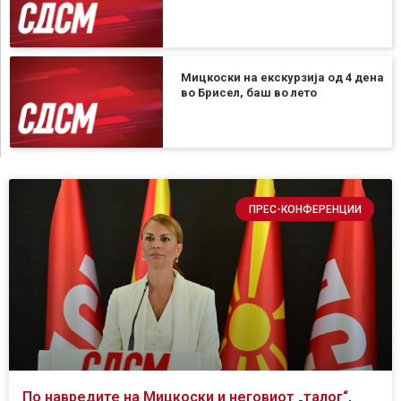
Мицкоски на екскурзија од 4 дена
во Брисел, баш во лето
ПРЕС-КОНФЕРЕНЦИИ
По навредите на Мицкоски и неговиот „талог“,