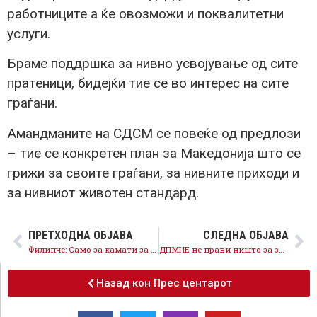
работниците а ќе овозможи и поквалитетни
услуги.
Браме поддршка за нивно усвојување од сите
пратеници, бидејќи тие се во интерес на сите
граѓани.
Амандманите на СДСМ се повеќе од предлози
– тие се конкретен план за Македонија што се
грижи за своите граѓани, за нивните приходи и
за нивниот животен стандард.
ПРЕТХОДНА ОБЈАВА
СЛЕДНА ОБЈАВА
Филипче: Само за камати за унгарскиот кредит годишно ќе се платат 18 милиони евра
ДПМНЕ не прави ништо за загадениот воздух а се фали со централата- стратешката инвестиција на СДСМ
Назад кон Прес центарот