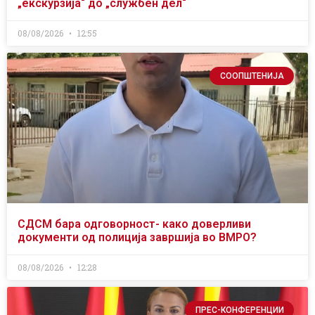
„екскурзија“ до „службен дел“
08/08/2026
12:55
СООПШТЕНИЈА
СДСМ бара одговорност- како доверливи
документи од полиција завршија во ВМРО?
08/08/2026
12:28
ПРЕС-КОНФЕРЕНЦИИ