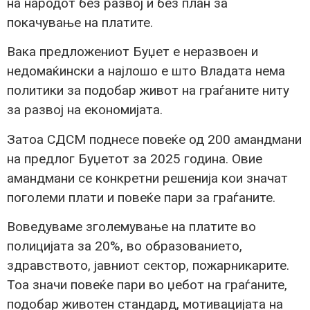
на народот без развој и без план за
покачување на платите.
Вака предложениот Буџет е неразвоен и
недомаќински а најлошо е што Владата нема
политики за подобар живот на граѓаните ниту
за развој на економијата.
Затоа СДСМ поднесе повеќе од 200 амандмани
на предлог Буџетот за 2025 година. Овие
амандмани се конкретни решенија кои значат
поголеми плати и повеќе пари за граѓаните.
Воведуваме зголемување на платите во
полицијата за 20%, во образованието,
здравството, јавниот сектор, пожарникарите.
Тоа значи повеќе пари во џебот на граѓаните,
подобар животен стандард, мотивацијата на