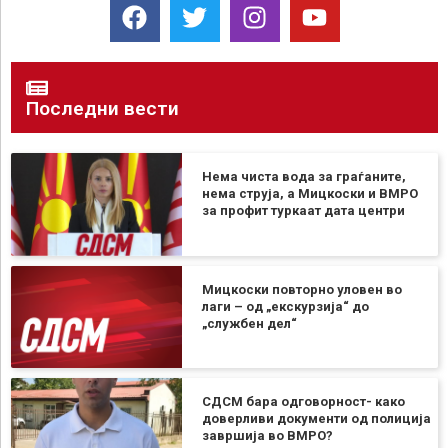
Последни вести
Нема чиста вода за граѓаните,
нема струја, а Мицкоски и ВМРО
за профит туркаат дата центри
Мицкоски повторно уловен во
лаги – од „екскурзија“ до
„службен дел“
СДСМ бара одговорност- како
доверливи документи од полиција
завршија во ВМРО?