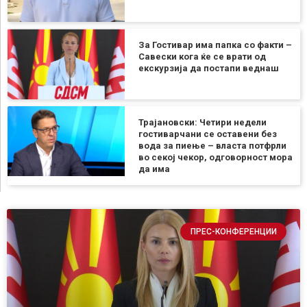
За Гостивар има папка со факти –
Савески кога ќе се врати од
екскурзија да постапи веднаш
Трајановски: Четири недели
гостиварчани се оставени без
вода за пиење – власта потфрли
во секој чекор, одговорност мора
да има
ПРЕС-КОНФЕРЕНЦИИ