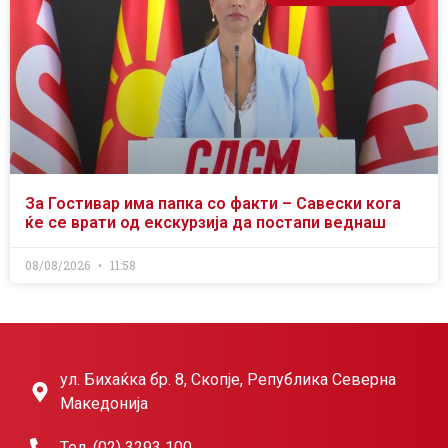
За Гостивар има папка со факти – Савески кога
ќе се врати од екскурзија да постапи веднаш
08/08/2026
11:58
ул. Бихаќка бр. 8, Скопје, Република Северна
Македонија
Тел. (02) 3293 100