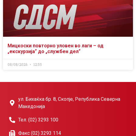
Мицкоски повторно уловен во лаги – од
„екскурзија“ до „службен дел“
08/08/2026
12:55
ул. Бихаќка бр. 8, Скопје, Република Северна
Македонија
Тел. (02) 3293 100
Факс (02) 3293 114