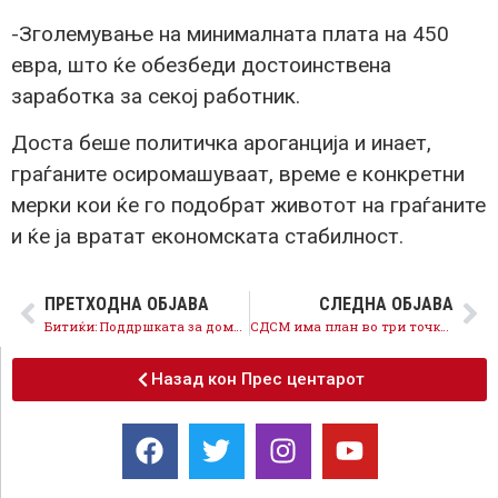
-Зголемување на минималната плата на 450
евра, што ќе обезбеди достоинствена
заработка за секој работник.
Доста беше политичка ароганција и инает,
граѓаните осиромашуваат, време е конкретни
мерки кои ќе го подобрат животот на граѓаните
и ќе ја вратат економската стабилност.
ПРЕТХОДНА ОБЈАВА
СЛЕДНА ОБЈАВА
Битиќи: Поддршката за домашното стопанство не е приоритет на ВМРО-ДПМНЕ
СДСМ има план во три точки за да се реши кризата во Скопје
Назад кон Прес центарот