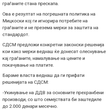
граѓаните стана прескапа.
Ова е резултат на погрешната политика на
Мицкоски кој ги игнорира потребите на
граѓаните и не презема мерки за заштита на
стандардот.
СДСМ предложи конкретни законски решенија
кои како мерки веднаш ќе донесат олеснување
кај граѓаните, намалување на цените и
покачување на платите.
Бараме власта веднаш да ги прифати
решенијата на СДСМ:
-Укинување на ДДВ за основните прехранбени
производи, со што семејствата би заштедиле
до 2.000 денари месечно.