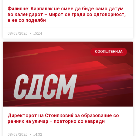
Филипче: Карпалак не смее да биде само датум
во календарот – мирот се гради со одговорност,
а не со поделби
08/08/2026
15:24
СООПШТЕНИЈА
Директорот на Стоилковиќ за образование со
речник на уличар – повторно со навреди
08/08/2026
14:32