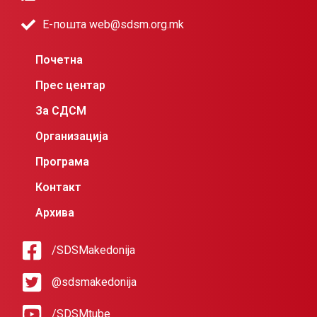
Е-пошта web@sdsm.org.mk
Почетна
Прес центар
За СДСМ
Организација
Програма
Контакт
Архива
/SDSMakedonija
@sdsmakedonija
/SDSMtube