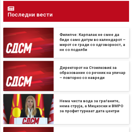
Последни вести
Филипче: Карпалак не смее да
биде само датум во календарот –
мирот се гради со одговорност, а
не со поделби
Директорот на Стоилковиќ за
образование со речник на уличар
– повторно со навреди
Нема чиста вода за граѓаните,
нема струја, а Мицкоски и ВМРО
за профит туркаат дата центри