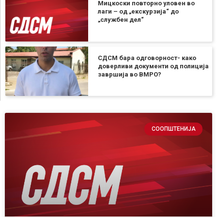
Мицкоски повторно уловен во
лаги – од „екскурзија“ до
„службен дел“
СДСМ бара одговорност- како
доверливи документи од полиција
завршија во ВМРО?
СООПШТЕНИЈА