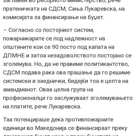
заглавен во ресорното министерство, рече
пратеничката на СДСМ, Сања Лукаревска, на
комисијата за финансирање на буџет.
– Согласно со постојниот систем,
пожарникарите се под надлежност на
општините кои се 90 посто под капата на
ДПМНЕ и затоа незадоволството постојано се
зголемува. Но, да не правиме политикантство,
СДСМ подава рака ова прашање да го решиме
системски и заеднички, бидејќи тоа е целта на
амандманот. Оваа целна група на
професионалци го заслужуваат зголемувањето
на платите, рече Лукаревска.
Таа потенцираше дека противпожарните
единици во Македонија се финансираат преку