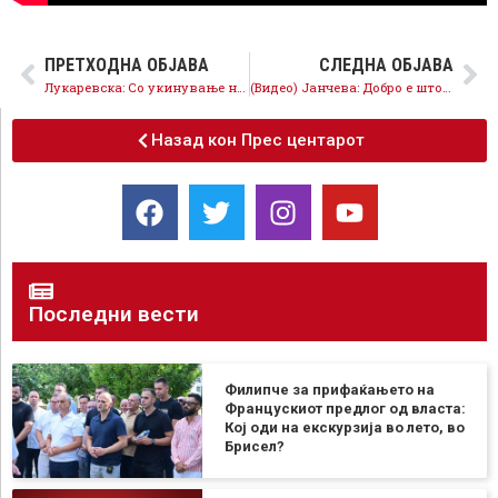
ПРЕТХОДНА ОБЈАВА
СЛЕДНА ОБЈАВА
Лукаревска: Со укинување на 5 посто на ДДВ, граѓаните ќе имаат заштеда до 2000 денари месечно
(Видео) Јанчева: Добро е што Владата прифати една мерка на СДСМ, Советот на Скопје да ги поддржи сите три
Назад кон Прес центарот
Последни вести
Филипче за прифаќањето на
Францускиот предлог од власта:
Кој оди на екскурзија во лето, во
Брисел?