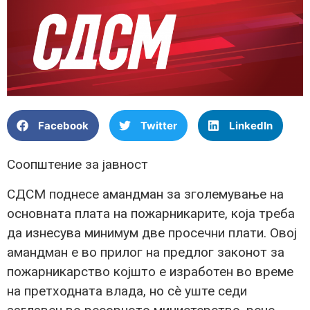
Facebook
Twitter
LinkedIn
Соопштение за јавност
СДСМ поднесе амандман за зголемување на
основната плата на пожарникарите, која треба
да изнесува минимум две просечни плати. Овој
амандман е во прилог на предлог законот за
пожарникарство којшто е изработен во време
на претходната влада, но сè уште седи