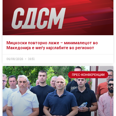
Мицкоски повторно лаже – минималецот во
Македонија е меѓу најслабите во регионот
06/08/2026
16:51
ПРЕС-КОНФЕРЕНЦИИ