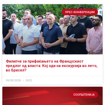
ПРЕС-КОНФЕРЕНЦИИ
Филипче за прифаќањето на Францускиот
предлог од власта: Кој оди на екскурзија во лето,
во Брисел?
06/08/2026
16:52
СООПШТЕНИЈА