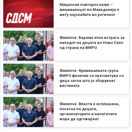
Мицкоски повторно лаже –
минималецот во Македонија е
меѓу најслабите во регионот
Филипче: Бараме итна истрага за
нападот на децата во Ново Село
од страна на ВМРО
Филипче: Криминалната група
ВМРО физички се пресметува со
деца затоа што ја зборуваат
вистината
Филипче: Власта е исплашена,
посегна по децата,
организаторите и напаѓачите
мора да одговараат