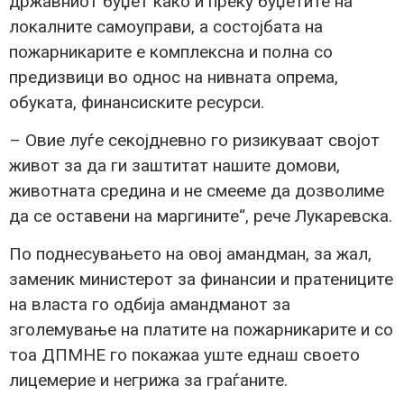
државниот буџет како и преку буџетите на
локалните самоуправи, а состојбата на
пожарникарите е комплексна и полна со
предизвици во однос на нивната опрема,
обуката, финансиските ресурси.
– Овие луѓе секојдневно го ризикуваат својот
живот за да ги заштитат нашите домови,
животната средина и не смееме да дозволиме
да се оставени на маргините“, рече Лукаревска.
По поднесувањето на овој амандман, за жал,
заменик министерот за финансии и пратениците
на власта го одбија амандманот за
зголемување на платите на пожарникарите и со
тоа ДПМНЕ го покажаа уште еднаш своето
лицемерие и негрижа за граѓаните.