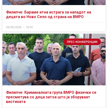
Филипче: Бараме итна истрага за нападот на
децата во Ново Село од страна на ВМРО
06/08/2026
16:39
ПРЕС-КОНФЕРЕНЦИИ
Филипче: Криминалната група ВМРО физички се
пресметува со деца затоа што ја зборуваат
вистината