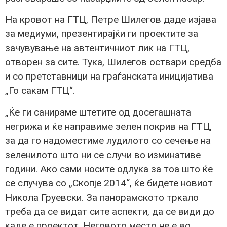
На кровот на ГТЦ, Петре Шилегов даде изјава
за медиуми, презентирајќи ги проектите за
зачувување на автентичниот лик на ГТЦ,
отворен за сите. Тука, Шилегов оствари средба
и со претставници на граѓанската иницијатива
„Го сакам ГТЦ“.
„Ќе ги санираме штетите од досегашната
негрижа и ќе направиме зелен покрив на ГТЦ,
за да го надоместиме лудилото со сечење на
зеленилото што ни се случи во изминативе
години. Ако сами носите одлука за тоа што ќе
се случува со „Скопје 2014“, ќе бидете новиот
Никола Груевски. За панорамското тркало
треба да се видат сите аспекти, да се види до
каде е проектот. Неговото место не е во