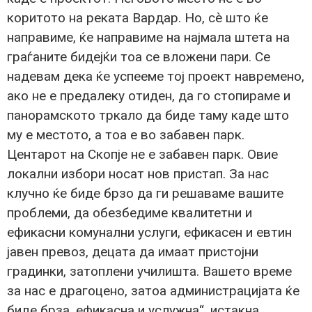
коритото на реката Вардар. Но, сè што ќе
направиме, ќе направиме на најмала штета на
граѓаните бидејќи тоа се вложени пари. Се
надевам дека ќе успееме тој проект навремено,
ако не е предалеку отиден, да го стопираме и
панорамското тркало да биде таму каде што
му е местото, а тоа е во забавен парк.
Центарот на Скопје не е забавен парк. Овие
локални избори носат нов пристап. За нас
клучно ќе биде брзо да ги решаваме вашите
проблеми, да обезбедиме квалитетни и
ефикасни комунални услуги, ефикасен и евтин
јавен превоз, децата да имаат пристојни
градинки, затоплени училишта. Вашето време
за нас е драгоцено, затоа администрацијата ќе
биде брза, ефикасна и услужна“. истакна