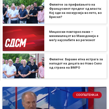
Филипче за прифаќањето на
Францускиот предлог од власта:
Кој оди на екскурзија во лето, во
Брисел?
Мицкоски повторно лаже –
минималецот во Македонија е
меѓу најслабите во регионот
Филипче: Бараме итна истрага за
нападот на децата во Ново Село
од страна на ВМРО
СООПШТЕНИЈА