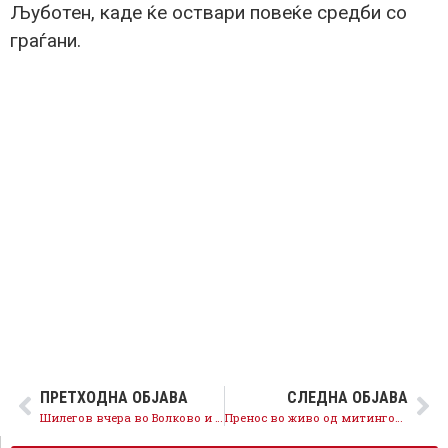
Љуботен, каде ќе оствари повеќе средби со
граѓани.
ПРЕТХОДНА ОБЈАВА
СЛЕДНА ОБЈАВА
Шилегов вчера во Волково и Ѓорче, денес во Центар
Пренос во живо од митингот во Куманово