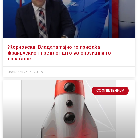
Жерновски: Владата тајно го прифаќа
францускиот предлог што во опозиција го
напаѓаше
06/08/2026
20:05
СООПШТЕНИЈА