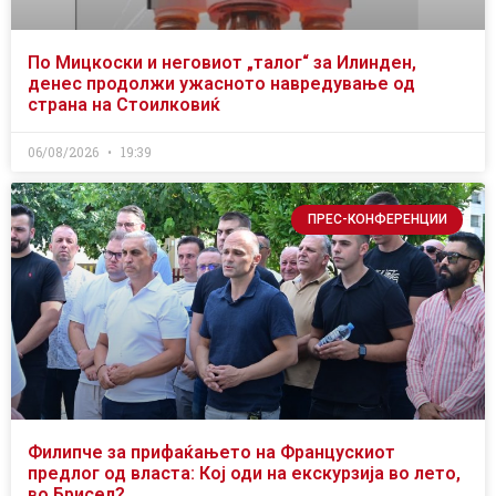
По Мицкоски и неговиот „талог“ за Илинден,
денес продолжи ужасното навредување од
страна на Стоилковиќ
06/08/2026
19:39
ПРЕС-КОНФЕРЕНЦИИ
Филипче за прифаќањето на Францускиот
предлог од власта: Кој оди на екскурзија во лето,
во Брисел?