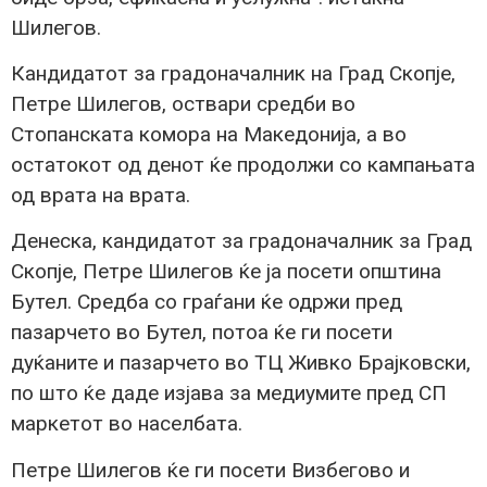
Шилегов.
Кандидатот за градоначалник на Град Скопје,
Петре Шилегов, оствари средби во
Стопанската комора на Македонија, а во
остатокот од денот ќе продолжи со кампањата
од врата на врата.
Денеска, кандидатот за градоначалник за Град
Скопје, Петре Шилегов ќе ја посети општина
Бутел. Средба со граѓани ќе одржи пред
пазарчето во Бутел, потоа ќе ги посети
дуќаните и пазарчето во ТЦ Живко Брајковски,
по што ќе даде изјава за медиумите пред СП
маркетот во населбата.
Петре Шилегов ќе ги посети Визбегово и