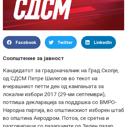
Facebook
Twitter
LinkedIn
Соопштение за јавност
Кандидатот за градоначалник на Град Скопје,
од СДСМ Петре Шилегов во текот на
вчерашниот петти ден од кампањата за
локални избори 2017 (29-ми септември),
потпиша декларација за поддршка со ВМРО-
Народна партија, во општинскиот изборен штаб
во општина Аеродром. Потоа, се сретна и
разговараше со пазарџиите од Зелен пазар.