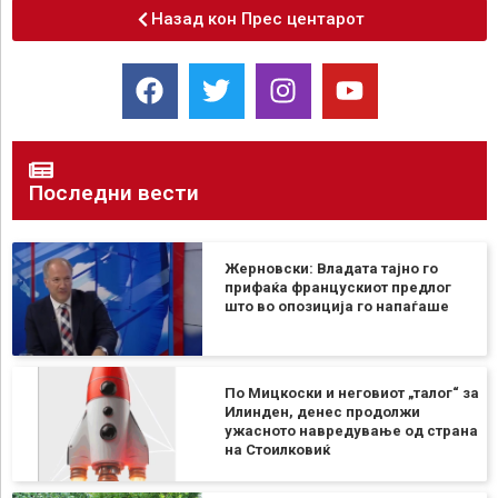
Назад кон Прес центарот
Последни вести
Жерновски: Владата тајно го
прифаќа францускиот предлог
што во опозиција го напаѓаше
По Мицкоски и неговиот „талог“ за
Илинден, денес продолжи
ужасното навредување од страна
на Стоилковиќ