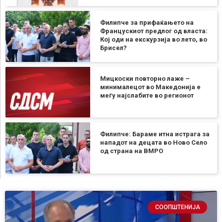
Филипче за прифаќањето на
Францускиот предлог од власта:
Кој оди на екскурзија во лето, во
Брисел?
Мицкоски повторно лаже –
минималецот во Македонија е
меѓу најслабите во регионот
Филипче: Бараме итна истрага за
нападот на децата во Ново Село
од страна на ВМРО
СООПШТЕНИЈА