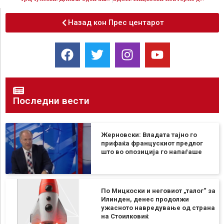
Назад кон Прес центарот
Последни вести
Жерновски: Владата тајно го
прифаќа францускиот предлог
што во опозиција го напаѓаше
По Мицкоски и неговиот „талог“ за
Илинден, денес продолжи
ужасното навредување од страна
на Стоилковиќ