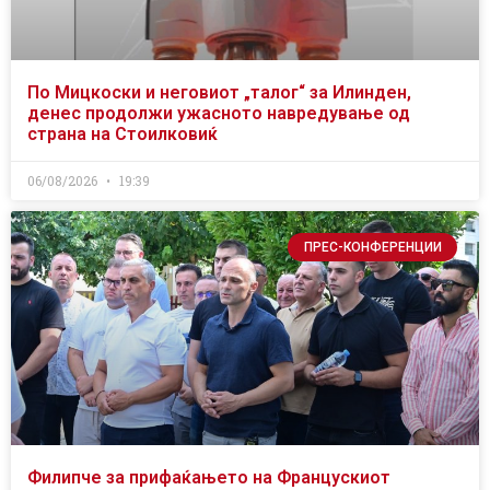
По Мицкоски и неговиот „талог“ за Илинден,
денес продолжи ужасното навредување од
страна на Стоилковиќ
06/08/2026
19:39
ПРЕС-КОНФЕРЕНЦИИ
Филипче за прифаќањето на Францускиот