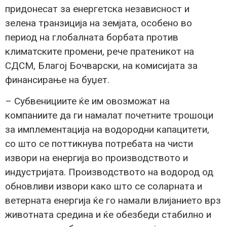
придонесат за енергетска независност и
зелена транзиција на земјата, особено во
период на глобалната борбата против
климатските промени, рече пратеникот на
СДСМ, Благој Бочварски, на комисијата за
финансирање на буџет.
– Субвенициите ќе им овозможат на
компаниите да ги намалат почетните трошоци
за имплементација на водородни капацитети,
со што се поттикнува потребата на чисти
извори на енергија во производството и
индустријата. Производството на водород од
обновливи извори како што се соларната и
ветерната енергија ќе го намали влијанието врз
животната средина и ќе обезбеди стабилно и