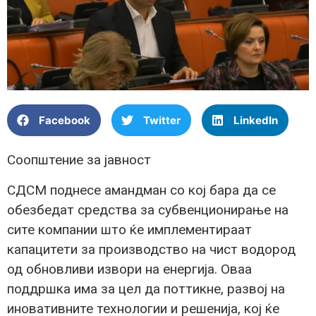
Facebook
Twitter
LinkedIn
Соопштение за јавност
СДСМ поднесе амандман со кој бара да се
обезбедат средства за субвенционирање на
сите компании што ќе имплементираат
капацитети за производство на чист водород
од обновливи извори на енергија. Оваа
поддршка има за цел да поттикне, развој на
иновативните технологии и решенија, кој ќе