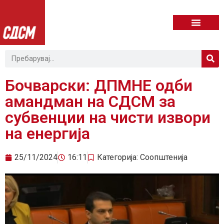
Бочварски: ДПМНЕ одби
амандман на СДСМ за
субвенции на чисти извори
на енергија
25/11/2024
16:11
Категорија:
Соопштенија