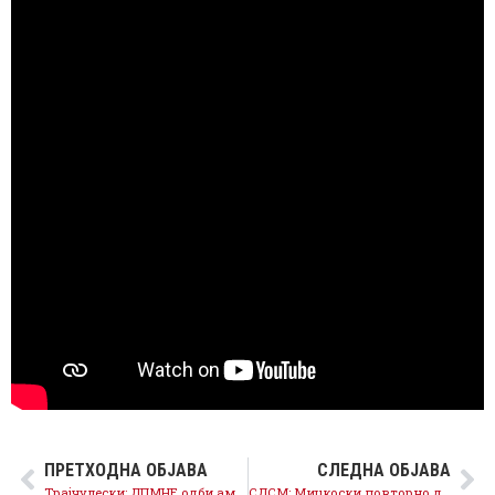
ПРЕТХОДНА ОБЈАВА
СЛЕДНА ОБЈАВА
Трајчулески: ДПМНЕ одби амандмани на СДСМ за субвенции на фотоволтаични електрани за граѓаните
СДСМ: Мицкоски повторно демонстрира лицемерие и паника по консолидацијата на СДСМ