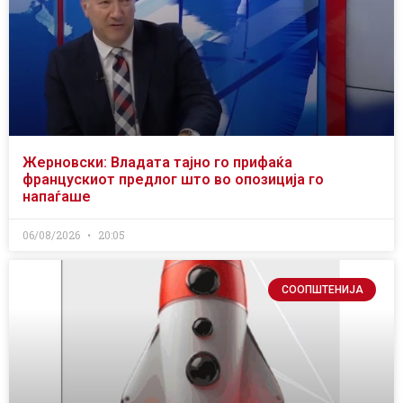
Жерновски: Владата тајно го прифаќа
францускиот предлог што во опозиција го
напаѓаше
06/08/2026
20:05
СООПШТЕНИЈА