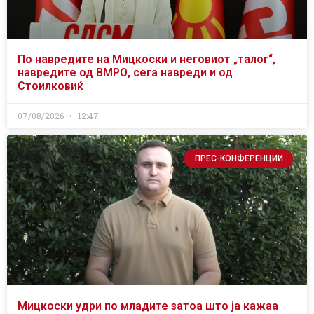
По навредите на Мицкоски и неговиот „талог“,
навредите од ВМРО, сега навреди и од
Стоилковиќ
07/08/2026
12:47
ПРЕС-КОНФЕРЕНЦИИ
Мицкоски удри по младите затоа што ја кажаа