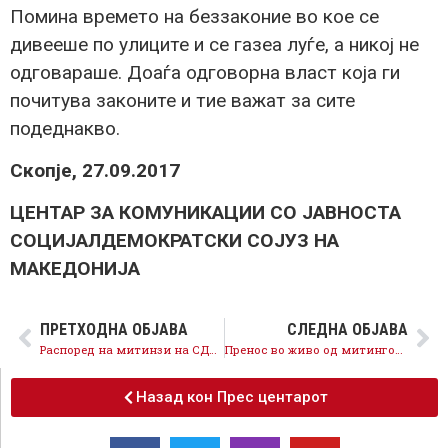
Помина времето на беззаконие во кое се
дивееше по улиците и се газеа луѓе, а никој не
одговараше. Доаѓа одговорна власт која ги
почитува законите и тие важат за сите
подеднакво.
Скопје, 27.09.2017
ЦЕНТАР ЗА КОМУНИКАЦИИ СО ЈАВНОСТА
СОЦИЈАЛДЕМОКРАТСКИ СОЈУЗ НА
МАКЕДОНИЈА
ПРЕТХОДНА ОБЈАВА
СЛЕДНА ОБЈАВА
Распоред на митинзи на СДСМ и коалицијата – Локални Избори 2017
Пренос во живо од митингот во Гостивар
Назад кон Прес центарот