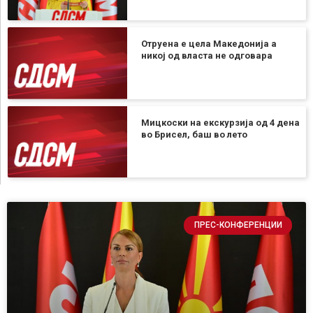
Отруена е цела Македонија а
никој од власта не одговара
Мицкоски на екскурзија од 4 дена
во Брисел, баш во лето
ПРЕС-КОНФЕРЕНЦИИ