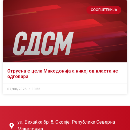
СООПШТЕНИЈА
Отруена е цела Македонија а никој од власта не
одговара
07/08/2026
10:55
ул. Бихаќка бр. 8, Скопје, Република Северна
Македонија