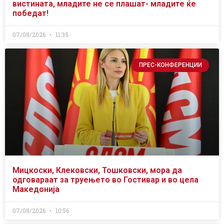
вистината, младите не се плашат- младите ќе
победат!
07/08/2026
11:35
ПРЕС-КОНФЕРЕНЦИИ
Мицкоски, Клековски, Тошковски, мора да
одговараат за труењето во Гостивар и во цела
Македонија
07/08/2026
10:56