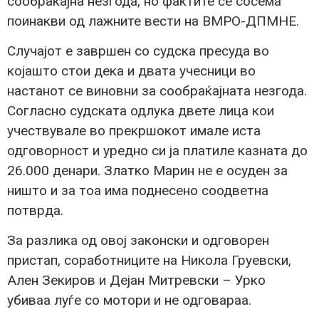
сообраќајна незгода, но фактите се сосема
поинакви од лажните вести на ВМРО-ДПМНЕ.
Случајот е завршен со судска пресуда во
којашто стои дека и двата учесници во
настанот се виновни за сообраќајната незгода.
Согласно судската одлука двете лица кои
учествувале во прекршокот имале иста
одговорност и уредно си ја платиле казната до
26.000 денари. Златко Марин не е осуден за
ништо и за тоа има поднесено соодветна
потврда.
За разлика од овој законски и одговорен
пристап, соработниците на Никола Груевски,
Ален Зекиров и Дејан Митревски – Урко
убиваа луѓе со мотори и не одговараа.