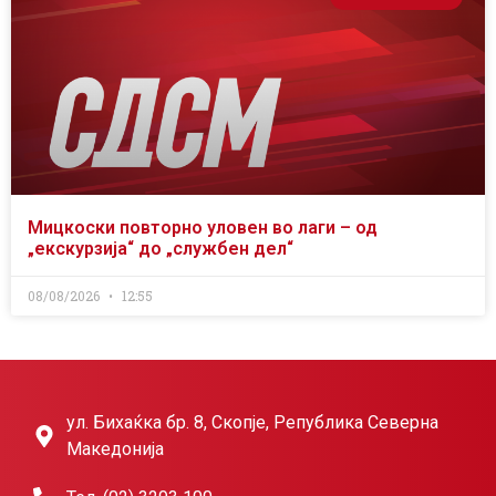
Мицкоски повторно уловен во лаги – од
„екскурзија“ до „службен дел“
08/08/2026
12:55
ул. Бихаќка бр. 8, Скопје, Република Северна
Македонија