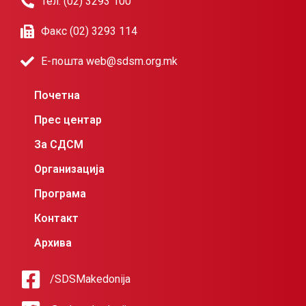
Тел. (02) 3293 100
Факс (02) 3293 114
Е-пошта web@sdsm.org.mk
Почетна
Прес центар
За СДСМ
Организација
Програма
Контакт
Архива
/SDSMakedonija