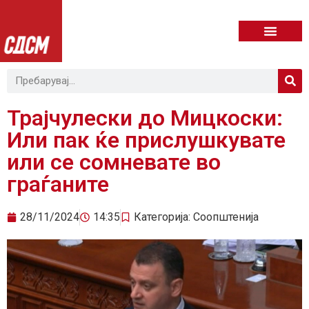
Трајчулески до Мицкоски:
Или пак ќе прислушкувате
или се сомневате во
граѓаните
28/11/2024
14:35
Категорија:
Соопштенија