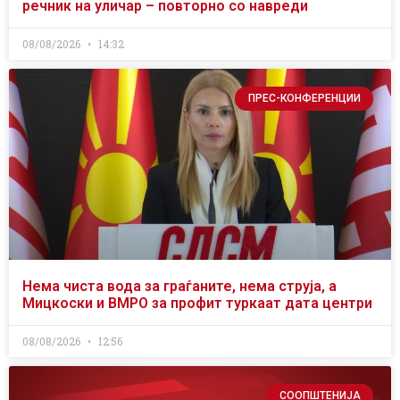
речник на уличар – повторно со навреди
08/08/2026
14:32
ПРЕС-КОНФЕРЕНЦИИ
Нема чиста вода за граѓаните, нема струја, а
Мицкоски и ВМРО за профит туркаат дата центри
08/08/2026
12:56
СООПШТЕНИЈА