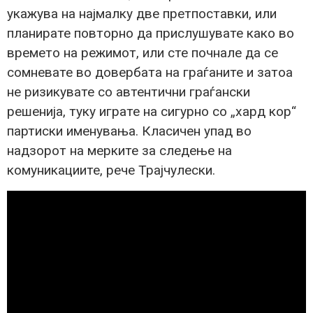
укажува на најмалку две претпоставки, или
планирате повторно да прислушувате како во
времето на режимот, или сте почнале да се
сомневате во довербата на граѓаните и затоа
не ризикувате со автентични граѓански
решенија, туку играте на сигурно со „хард кор“
партиски именувања. Класичен упад во
надзорот на мерките за следење на
комуникациите, рече Трајчулески.