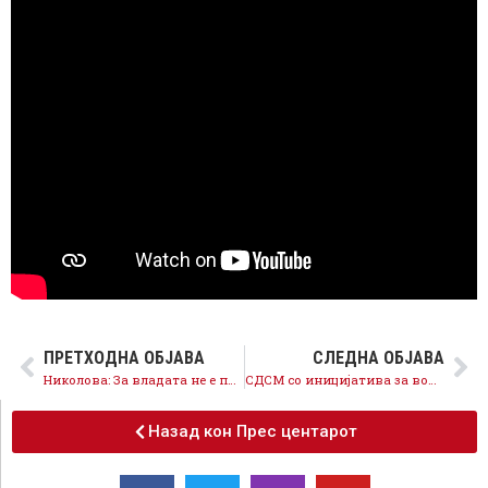
ПРЕТХОДНА ОБЈАВА
СЛЕДНА ОБЈАВА
Николова: За владата не е приоритет борбата против насилство врз жените
СДСМ со иницијатива за вонредна седница на Советот за проблемот со приватните превозници
Назад кон Прес центарот