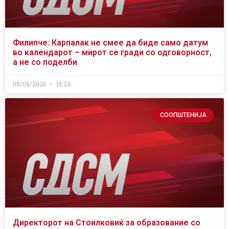
Филипче: Карпалак не смее да биде само датум
во календарот – мирот се гради со одговорност,
а не со поделби
08/08/2026
15:24
СООПШТЕНИЈА
Директорот на Стоилковиќ за образование со