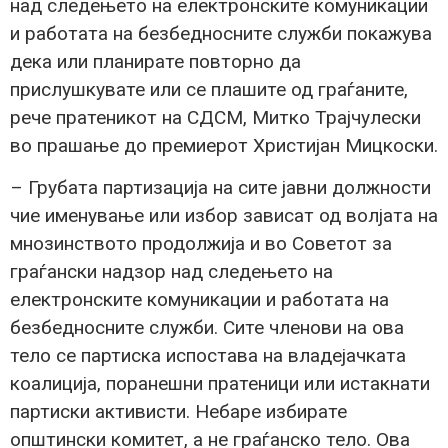
над следењето на електронските комуникации
и работата на безбедносните служби покажува
дека или планирате повторно да
прислушкувате или се плашите од граѓаните,
рече пратеникот на СДСМ, Митко Трајчулески
во прашање до премиерот Христијан Мицкоски.
– Грубата партизација на сите јавни должности
чие именување или избор зависат од волјата на
мнозинството продолжија и во Советот за
граѓански надзор над следењето на
електронските комуникации и работата на
безбедносните служби. Сите членови на ова
тело се партиска испостава на владејачката
коалиција, поранешни пратеници или истакнати
партиски активисти. Небаре избирате
општински комитет, а не граѓанско тело. Ова