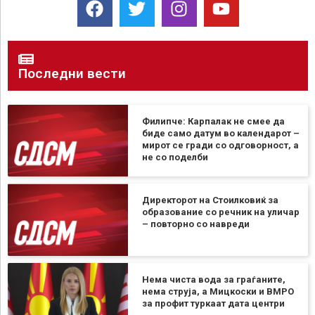
Последни вести
Филипче: Карпалак не смее да
биде само датум во календарот –
мирот се гради со одговорност, а
не со поделби
Директорот на Стоилковиќ за
образование со речник на уличар
– повторно со навреди
Нема чиста вода за граѓаните,
нема струја, а Мицкоски и ВМРО
за профит туркаат дата центри