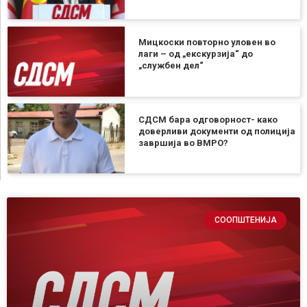
Мицкоски повторно уловен во
лаги – од „екскурзија“ до
„службен дел“
СДСМ бара одговорност- како
доверливи документи од полиција
завршија во ВМРО?
СООПШТЕНИЈА