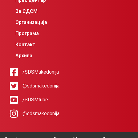
Прес центар
За СДСМ
Организација
Програма
Контакт
Архива
/SDSMakedonija
@sdsmakedonija
/SDSMtube
@sdsmakedonija