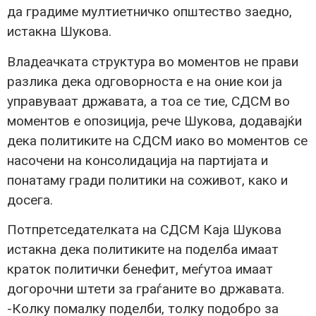
да градиме мултиетничко општество заедно,
истакна Шукова.
Владеачката структура во моментов не прави
разлика дека одговорноста е на оние кои ја
управуваат државата, а тоа се тие, СДСМ во
моментов е опозиција, рече Шукова, додавајќи
дека политиките на СДСМ иако во моментов се
насочени на консолидација на партијата и
понатаму гради политики на соживот, како и
досега.
Потпретседателката на СДСМ Каја Шукова
истакна дека политиките на поделба имаат
краток политички бенефит, меѓутоа имаат
догорочни штети за граѓаните во државата.
-Колку помалку поделби, толку подобро за