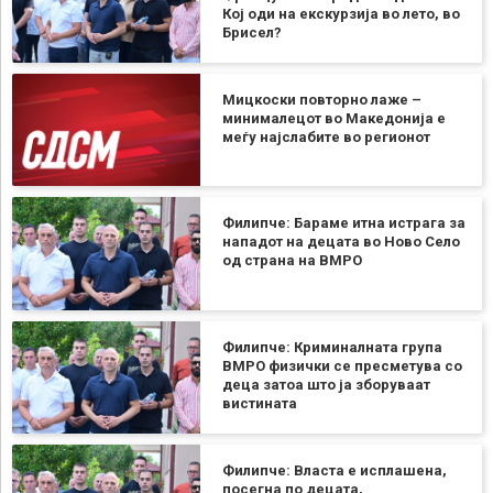
Кој оди на екскурзија во лето, во
Брисел?
Мицкоски повторно лаже –
минималецот во Македонија е
меѓу најслабите во регионот
Филипче: Бараме итна истрага за
нападот на децата во Ново Село
од страна на ВМРО
Филипче: Криминалната група
ВМРО физички се пресметува со
деца затоа што ја зборуваат
вистината
Филипче: Власта е исплашена,
посегна по децата,