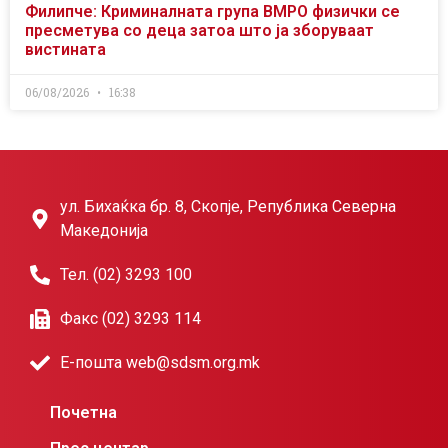
Филипче: Криминалната група ВМРО физички се
пресметува со деца затоа што ја зборуваат
вистината
06/08/2026
16:38
ул. Бихаќка бр. 8, Скопје, Република Северна
Македонија
Тел. (02) 3293 100
Факс (02) 3293 114
Е-пошта web@sdsm.org.mk
Почетна