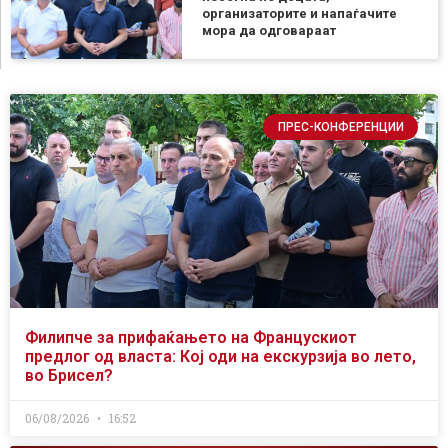
организаторите и напаѓачите
мора да одговараат
ПРЕС-КОНФЕРЕНЦИИ
Филипче за прифаќањето на Францускиот
предлог од власта: Кој оди на екскурзија во лето,
во Брисел?
06/08/2026
16:52