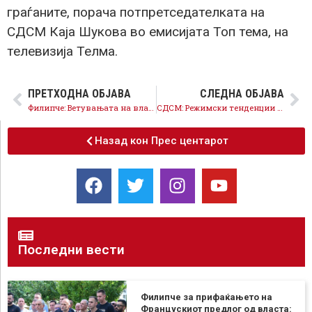
граѓаните, порача потпретседателката на
СДСМ Каја Шукова во емисијата Топ тема, на
телевизија Телма.
ПРЕТХОДНА ОБЈАВА
СЛЕДНА ОБЈАВА
Филипче: Ветувањата на власта за инфраструктурни проекти од 250 милиони евра во општините се голема лага
СДСМ: Режимски тенденции на Мицкоски и ДПМНЕ, се спроведува опасна партизација на институциите
Назад кон Прес центарот
Последни вести
Филипче за прифаќањето на
Францускиот предлог од власта: