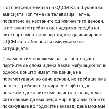
Потпретседателката на СДСМ Каја Шукова во
емисијата Топ тема на телевизија Телма,
посветена на настаните од изминатите денови,
ја истакна потребата од лидерска средба на
сите парламентарни партии, која ја иницираше
СДСМ за стабилност и смирување на
ситуацијата.
Сакаме да им покажеме на граѓаните дека
партиите се сложни дека вакви меѓунационални
односи, коишто имаат тенденција на
пореметување во овие денови, не треба да има
повеќе, требада се смири состојбата, да
покажеме дека сите сме на иста страна, дека
сите сакаме да има ред и мир, впрочем тоа и го
покажуваме во годините наназад, дека можеме