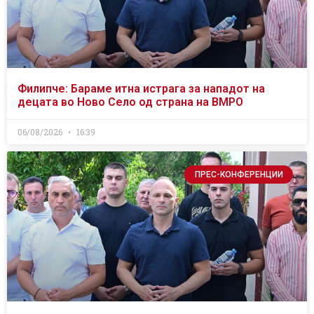
Филипче: Бараме итна истрага за нападот на
децата во Ново Село од страна на ВМРО
06/08/2026
16:39
ПРЕС-КОНФЕРЕНЦИИ