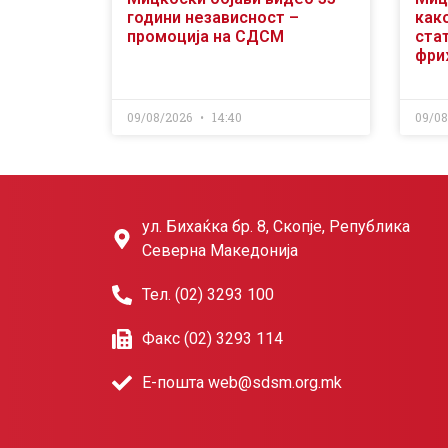
години независност –
как
промоција на СДСМ
ста
фри
09/08/2026
14:40
09/0
ул. Бихаќка бр. 8, Скопје, Република
Северна Македонија
Тел. (02) 3293 100
Факс (02) 3293 114
Е-пошта web@sdsm.org.mk