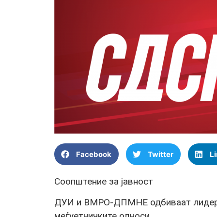
Facebook
Twitter
L
Соопштение за јавност
ДУИ и ВМРО-ДПМНЕ одбиваат лидерс
меѓуетничките односи