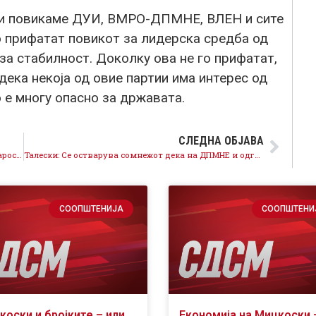
 ги повикаме ДУИ, ВМРО-ДПМНЕ, ВЛЕН и сите
о прифатат повикот за лидерска средба од
за стабилност. Доколку ова не го прифатат,
ека некоја од овие партии има интерес од
 е многу опасно за државата.
СЛЕДНА ОБЈАВА
Костова: СДСМ цврсто против зголемување на старосната граница за пензионирање, популизмот на ДПМНЕ нема да го плаќаат работниците
Талески: Се остварува сомнежот дека на ДПМНЕ и одговараат тензиите за да ги избегнат клучните теми за кои ги лажеа граѓаните
СООПШТЕНИЈА
СООПШТЕНИ
коски и бројките – или
Економија на Мицкоски 