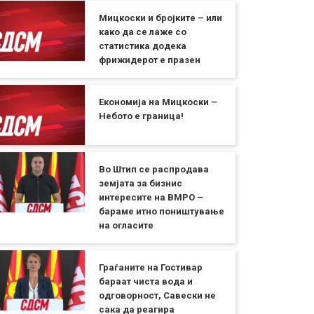
Мицкоски и бројките – или
како да се лаже со
статистика додека
фрижидерот е празен
Економија на Мицкоски –
Небото е граница!
Во Штип се распродава
земјата за бизнис
интересите на ВМРО –
бараме итно поништување
на огласите
Граѓаните на Гостивар
бараат чиста вода и
одговорност, Савески не
сака да реагира