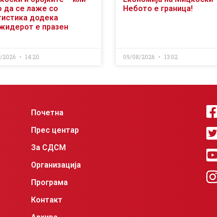
о да се лаже со
Небото е граница!
тистика додека
жидерот е празен
8/2026
14:20
09/08/2026
13:02
Почетна
Прес центар
За СДСМ
Организација
Програма
Контакт