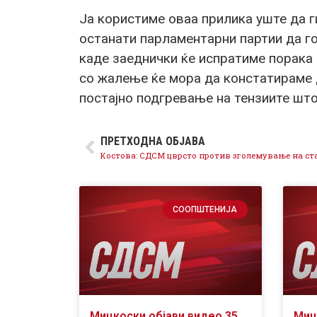
Ја користиме оваа прилика уште да
останати парламентарни партии да г
каде заеднички ќе испратиме порака 
со жалење ќе мора да констатираме д
постајно подгревање на тензиите што
ПРЕТХОДНА ОБЈАВА
СООПШТЕНИЈА
Мицкоски објави видео 35
Миц