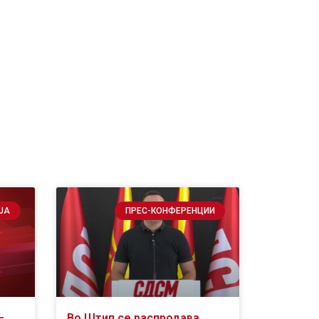
ЈА
ПРЕС-КОНФЕРЕНЦИИ
–
Во Штип се распродава