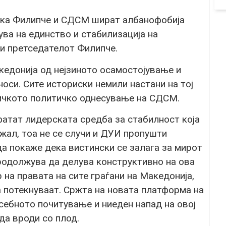
ека Филипче и СДСМ шират албанофобија
ува на единство и стабилизација на
и претседателот Филипче.
едонија од нејзиното осамостојување и
носи. Сите историски немили настани на тој
ичкото политичко однесување на СДСМ.
фатат лидерската средба за стабилност која
 жал, тоа не се случи и ДУИ пропушти
 покаже дека вистински се залага за мирот
родолжува да делува конструктивно на ова
 на правата на сите граѓани на Македонија,
а потекнуваат. Сржта на новата платформа на
себното почитување и ниеден напад на овој
да вроди со плод.