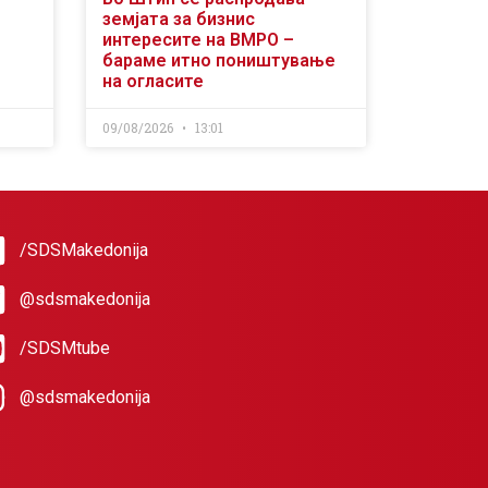
земјата за бизнис
интересите на ВМРО –
бараме итно поништување
на огласите
09/08/2026
13:01
/SDSMakedonija
@sdsmakedonija
/SDSMtube
@sdsmakedonija