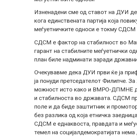
Изненадени сме од ставот на ДУИ д
кога единствената партија која повик
меѓуетничките односи е токму СДСМ 
СДСМ е фактор на стабилност во Мак
гарант на стабилните меѓуетнички од
план биле надминати заради државн
Очекувавме дека ДУИ први ќе ја при
ја понуди претседателот Филипче. За
можност исто како и ВМРО-ДПМНЕ да
и стабилноста во државата. СДСМ п
поле и да биде заштитник и промотор
без разлика од која етничка заедниц
СДСМ е еднаквоста, правдата и меѓу
темел на социјалдемократијата нема 