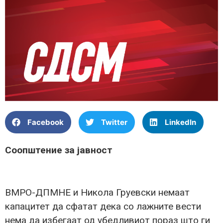
Facebook
Twitter
LinkedIn
Соопштение за јавност
ВМРО-ДПМНЕ и Никола Груевски немаат
капацитет да сфатат дека со лажните вести
нема да избегаат од убедливиот пораз што ги