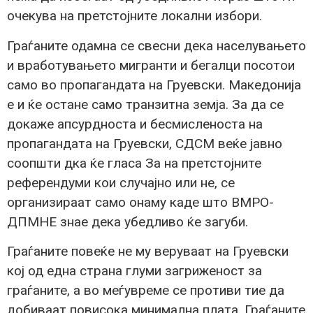
очекува на претстојните локални избори.
Граѓаните одамна се свесни дека населувањето
и вработувањето мигранти и бегалци посотои
само во пропагандата на Груевски. Македонија
е и ќе остане само транзитна земја. За да се
докаже апсурдноста и бесмисленоста на
пропагандата на Груевски, СДСМ веќе јавно
соопшти дка ќе гласа За на претстојните
референдуми кои случајно или не, се
организираат само онаму каде што ВМРО-
ДПМНЕ знае дека убедливо ќе загуби.
Граѓаните повеќе не му веруваат на Груевски
кој од една страна глуми загриженост за
граѓаните, а во меѓувреме се противи тие да
добиваат повисока минимална плата. Граѓаните