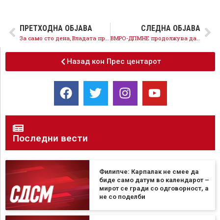
ПРЕТХОДНА ОБЈАВА
СЛЕДНА ОБЈАВА
За само сто дена, Владата предводена од СДСМ спроведе низа мерки со кои се унапредува социјалната заштита
ВМРО-ДПМНЕ продолжува да ги лаже пензионерите, неправдата е отстранета пензиите растат согласно трошоците за живот
Назад кон Прес центарот
Последни вести
Филипче: Карпалак не смее да
биде само датум во календарот –
мирот се гради со одговорност, а
не со поделби