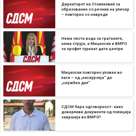
Директорот на Стоилковиќ за
образование со речник на уличар
– повторно со навреди
Нема чиста вода за граѓаните,
нема струја, а Мицкоски и ВМРО
за профит туркаат дата центри
Мицкоски повторно уловен во
лаги – од „екскурзија“ до
„службен дел“
СДСМ бара одговорност- како
доверливи документи од полиција
завршија во ВМРО?