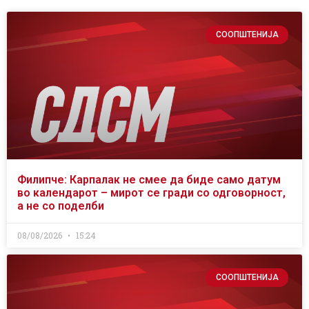
СООПШТЕНИЈА
Филипче: Карпалак не смее да биде само датум
во календарот – мирот се гради со одговорност,
а не со поделби
08/08/2026
15:24
СООПШТЕНИЈА