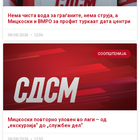
Нема чиста вода за граѓаните, нема струја, а
Мицкоски и ВМРО за профит туркаат дата центри
08/08/2026
12:56
СООПШТЕНИЈА
Мицкоски повторно уловен во лаги – од
„екскурзија“ до „службен дел“
08/08/2026
12:55