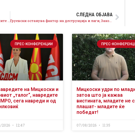
СЛЕДНА ОБЈАВА
Чесна понуда на програма и кандидати за локалните избори – Листа на досега потврдени кандидати за градоначалници на СДСМ
Груевски останува фактор на деструкција и лаги, Законот за јазици е во согласност со Уставот
ПРЕС-КОНФЕРЕНЦИИ
ПРЕС-КОНФЕРЕНЦ
навредите на Мицкоски и
Мицкоски удри по млад
виот „талог“, навредите
затоа што ја кажаа
ВМРО, сега навреди и од
вистината, младите не 
илковиќ
плашат- младите ќе
победат!
8/2026
12:47
07/08/2026
11:35