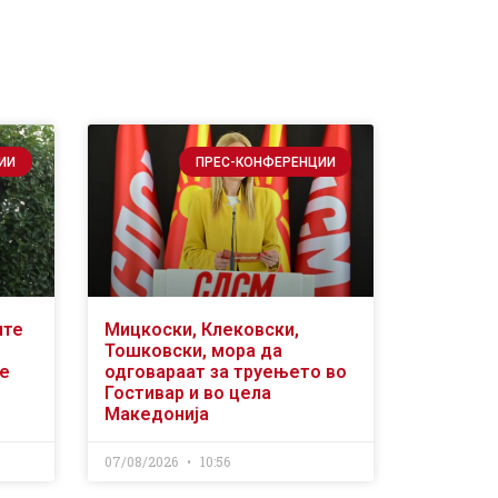
ИИ
ПРЕС-КОНФЕРЕНЦИИ
ите
Мицкоски, Клековски,
Тошковски, мора да
се
одговараат за труењето во
Гостивар и во цела
Македонија
07/08/2026
10:56