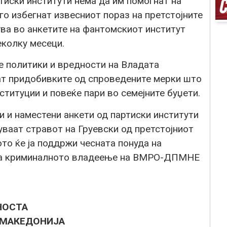
тиски институти нема да им помогнат на
 избегнат извесниот пораз на претстојните
ува во анкетите на фантомскиот институт
еколку месеци.
е политики и вредности на Владата
ат придобивките од спроведените мерки што
ституции и повеќе пари во семејните буџети.
и и наместени анкети од партиски институти
уваат стравот на Груевски од претстојниот
ото ќе ја поддржи чесната понуда на
 на криминалното владеење на ВМРО-ДПМНЕ
НОСТА
 МАКЕДОНИЈА