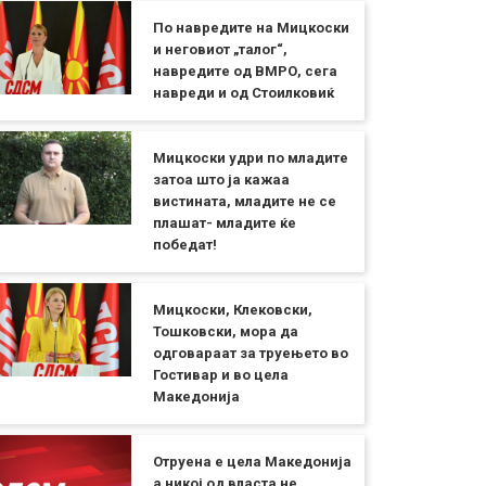
По навредите на Мицкоски
и неговиот „талог“,
навредите од ВМРО, сега
навреди и од Стоилковиќ
Мицкоски удри по младите
затоа што ја кажаа
вистината, младите не се
плашат- младите ќе
победат!
Мицкоски, Клековски,
Тошковски, мора да
одговараат за труењето во
Гостивар и во цела
Македонија
Отруена е цела Македонија
а никој од власта не