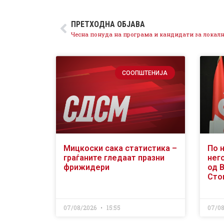
ПРЕТХОДНА ОБЈАВА
СООПШТЕНИЈА
Мицкоски сака статистика –
По 
граѓаните гледаат празни
него
фрижидери
од 
Сто
07/08/2026
15:55
07/0