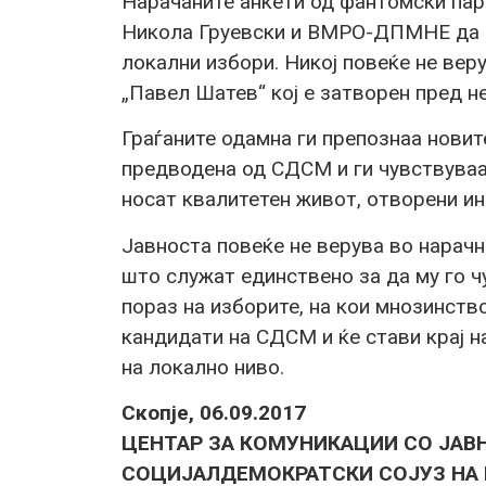
Нарачаните анкети од фантомски пар
Никола Груевски и ВМРО-ДПМНЕ да го
локални избори. Никој повеќе не вер
„Павел Шатев“ кој е затворен пред н
Граѓаните одамна ги препознаа новит
предводена од СДСМ и ги чувствува
носат квалитетен живот, отворени ин
Јавноста повеќе не верува во нарачн
што служат единствено за да му го ч
пораз на изборите, на кои мнозинств
кандидати на СДСМ и ќе стави крај
на локално ниво.
Скопје, 06.09.2017
ЦЕНТАР ЗА КОМУНИКАЦИИ СО ЈАВ
СОЦИЈАЛДЕМОКРАТСКИ СОЈУЗ НА