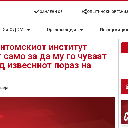
ЗАЧЛЕНИ СЕ
ОПШТИНСКИ ОРГАНИ
За СДСМ
Организација
Информации 
антомскиот институт
 само за да му го чуваат
д извесниот пораз на
нија