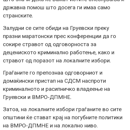
државна помош што досега ги имаа само
странските.
Залудни се сите обиди на Груевски преку
празни маратонски прес конференции да го
сокире стравот од одговорноста за
децениското криминално работење, како и
стравот од поразот на локалните избори.
Граѓаните го препознаа одговорниот и
домаќински пристап на СДСМ наспроти
криминалното и расипничко владеење на
Груевски и ВМРО-ДПМНЕ.
Затоа, на локалните избори граѓаните во сите
општини ќе стават крај на погубните политики
на ВМРО-ДПМНЕ и на локално ниво.