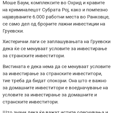
Моше Баум, комплексите во Охрид и кравите
на криминалецот Субрата Рој, како и помпезно
најавуваните 6.000 работни места во Ранковце,
се само дел од бројните лажни инвестиции на
Груевски.
Хистерични лаги се заплашувањата на Груевски
дека ќе се менуваат условите за инвестирање
за странските инвеститори.
Вистината е дека нема да се менуваат условите
за инвестирање за странските инвеститори,
тие треба да бидат спокојни. Она што е важно
за домашните инвеститори е воедначување на
условите за инвестирање за домашните и
странските инвеститори.
Што значи дека ќе важат истите олеснувања и