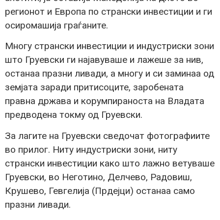
регионот и Европа по странски инвестиции и ги
осиромашија граѓаните.
Многу странски инвестиции и индустриски зони
што Груевски ги најавуваше и лажеше за нив,
останаа празни ливади, а многу и си заминаа од
земјата заради притисоците, заробената
правна држава и корумпираноста на Владата
предводена токму од Груевски.
За лагите на Груевски сведочат фотографиите
во прилог. Ниту индустриски зони, ниту
странски инвестиции како што лажно ветуваше
Груевски, во Неготино, Делчево, Радовиш,
Крушево, Гевгелија (Прдејци) останаа само
празни ливади.