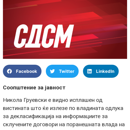
Facebook
Twitter
LinkedIn
Соопштение за јавност
Никола Груевски е видно исплашен од
вистината што ќе излезе по владината одлука
за декласификација на информациите за
склучените договори на поранешната влада на