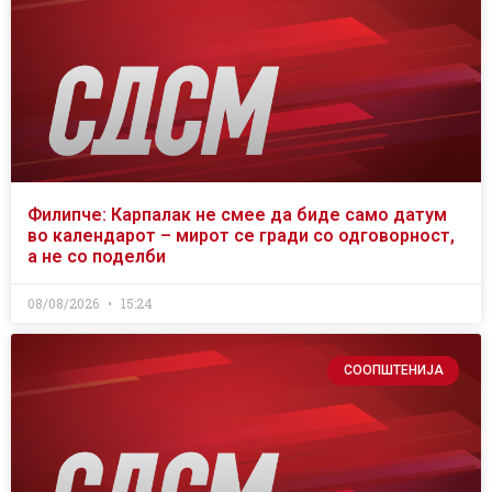
Филипче: Карпалак не смее да биде само датум
во календарот – мирот се гради со одговорност,
а не со поделби
08/08/2026
15:24
СООПШТЕНИЈА