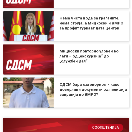
Нема чиста вода за граѓаните,
нема струја, а Мицкоски и ВМРО
за профит туркаат дата центри
Мицкоски повторно уловен во
лаги – од „екскурзија“ до
„службен дел“
СДСМ бара одговорност- како
доверливи документи од полиција
завршија во ВМРО?
СООПШТЕНИЈА