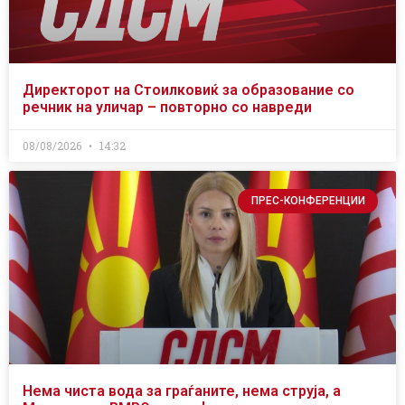
Директорот на Стоилковиќ за образование со
речник на уличар – повторно со навреди
08/08/2026
14:32
ПРЕС-КОНФЕРЕНЦИИ
Нема чиста вода за граѓаните, нема струја, а