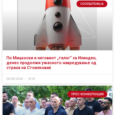
СООПШТЕНИЈА
По Мицкоски и неговиот „талог“ за Илинден,
денес продолжи ужасното навредување од
страна на Стоилковиќ
06/08/2026
19:39
ПРЕС-КОНФЕРЕНЦИИ