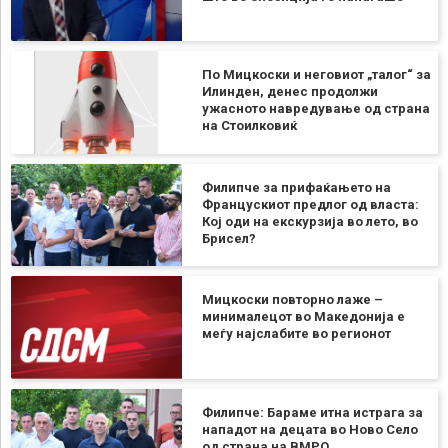
По Мицкоски и неговиот „талог“ за
Илинден, денес продолжи
ужасното навредување од страна
на Стоилковиќ
Филипче за прифаќањето на
Францускиот предлог од власта:
Кој оди на екскурзија во лето, во
Брисел?
Мицкоски повторно лаже –
минималецот во Македонија е
меѓу најслабите во регионот
Филипче: Бараме итна истрага за
нападот на децата во Ново Село
од страна на ВМРО