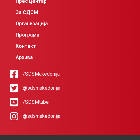
Прес центар
За СДСМ
Организација
Програма
Контакт
Архива
/SDSMakedonija
@sdsmakedonija
/SDSMtube
@sdsmakedonija