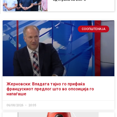
СООПШТЕНИЈА
Жерновски: Владата тајно го прифаќа
францускиот предлог што во опозиција го
напаѓаше
06/08/2026
20:05