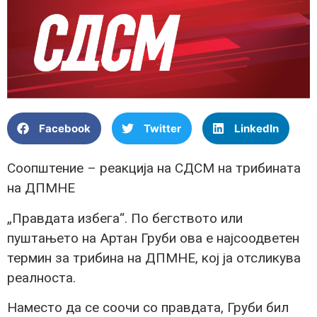
Facebook
Twitter
LinkedIn
Соопштение – реакција на СДСМ на трибината
на ДПМНЕ
„Правдата избега“. По бегството или
пуштањето на Артан Груби ова е најсоодветен
термин за трибина на ДПМНЕ, кој ја отсликува
реалноста.
Наместо да се соочи со правдата, Груби бил