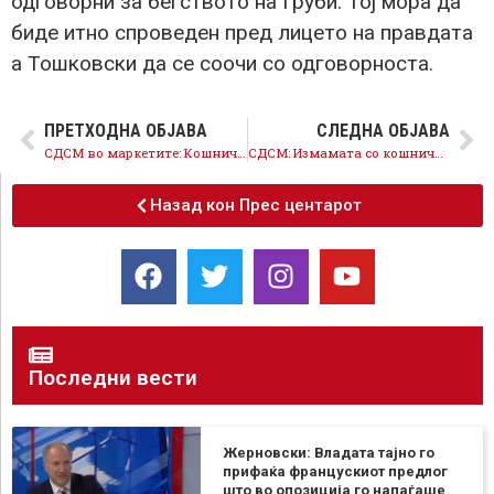
одговорни за бегството на Груби. Тој мора да
биде итно спроведен пред лицето на правдата
а Тошковски да се соочи со одговорноста.
ПРЕТХОДНА ОБЈАВА
СЛЕДНА ОБЈАВА
СДСМ во маркетите: Кошничката нема ефект, јајцата, зејтинот, јогуртот, кашкавалот, со повисоки цени
СДСМ: Измамата со кошничката се гледа во маркерите – повисоки цени наместо пониски
Назад кон Прес центарот
Последни вести
Жерновски: Владата тајно го
прифаќа францускиот предлог
што во опозиција го напаѓаше