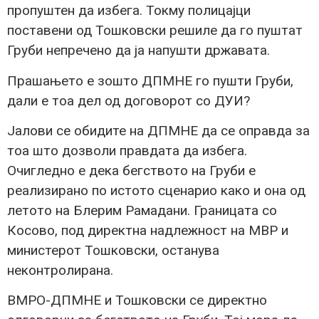
пропуштен да избега. Токму полицајци
поставени од Тошковски решиле да го пуштат
Груби непречено да ја напушти државата.
Прашањето е зошто ДПМНЕ го пушти Груби,
дали е тоа дел од договорот со ДУИ?
Јалови се обидите на ДПМНЕ да се оправда за
тоа што дозволи правдата да избега.
Очигледно е дека бегството на Груби е
реализирано по истото сценарио како и она од
летото на Блерим Рамадани. Границата со
Косово, под директна надлежност на МВР и
министерот Тошковски, останува
неконтролирана.
ВМРО-ДПМНЕ и Тошковски се директно