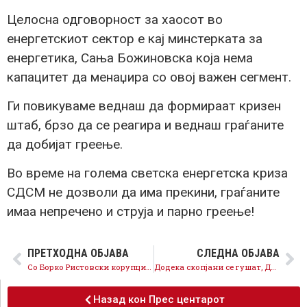
Целосна одговорност за хаосот во
енергетскиот сектор е кај минстерката за
енергетика, Сања Божиновска која нема
капацитет да менаџира со овој важен сегмент.
Ги повикуваме веднаш да формираат кризен
штаб, брзо да се реагира и веднаш граѓаните
да добијат греење.
Во време на голема светска енергетска криза
СДСМ не дозволи да има прекини, граѓаните
имаа непречено и струја и парно греење!
ПРЕТХОДНА ОБЈАВА
СЛЕДНА ОБЈАВА
Со Борко Ристовски корупцијата во спортот е до облаците а македонскиот фудбал на колена
Додека скопјани се гушат, ДПМНЕ ги намали парите за чист воздух во Буџетот на Скопје за 10 пати
Назад кон Прес центарот