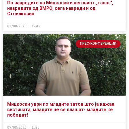
По навредите на Мицкоски и неговиот „талог“,
навредите од ВМРО, сега навреди и од
Стоилковиќ
07/08/2026
12:47
ПРЕС-КОНФЕРЕНЦИИ
Мицкоски удри по младите затоа што ја кажаа
вистината, младите не се плашат- младите ќе
победат!
07/08/2026
11:35