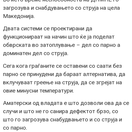
загрозува и снабдувањето со струја на цела
Македонија.
Двата системи се проектирани да
функционираат на начин што ќе ја поделат
обврската во затоплување – дел со парно а
доминатен дел со струја.
Сега кога граѓаните се оставени со саати без
парно се принудени да бараат алтернатива, да
вклучуваат греење на струја, да се згрејат на
овие минусни температури.
Аматерски од владата е што дозволи ова да се
случи и што не го санира дефектот брзо, со
што го загрозува снабудвањето и со струја и
со парно.