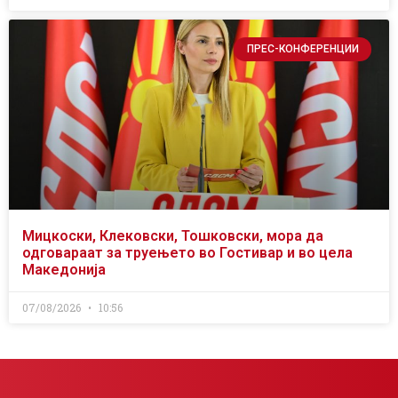
ПРЕС-КОНФЕРЕНЦИИ
Мицкоски, Клековски, Тошковски, мора да
одговараат за труењето во Гостивар и во цела
Македонија
07/08/2026
10:56