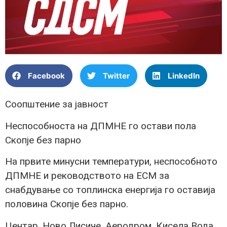
Facebook
Twitter
LinkedIn
Соопштение за јавност
Неспособноста на ДПМНЕ го остави пола
Скопје без парно
На првите минусни температури, неспособното
ДПМНЕ и реководството на ЕСМ за
снабдување со топлинска енергија го оставија
половина Скопје без парно.
Центар, Ново Лисиче, Аеродром, Кисела Вода,