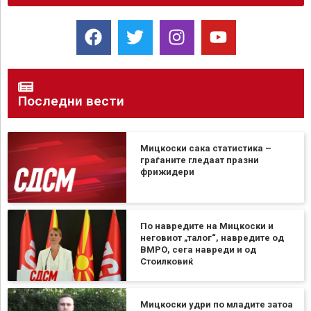
Последни вести
Мицкоски сака статистика –
граѓаните гледаат празни
фрижидери
По навредите на Мицкоски и
неговиот „талог“, навредите од
ВМРО, сега навреди и од
Стоилковиќ
Мицкоски удри по младите затоа