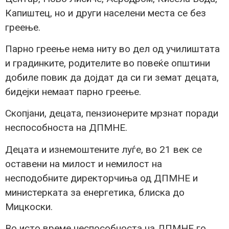
Капиштец, но и други населени места се без
греење.
Парно греење нема ниту во дел од училиштата
и градинките, родителите во повеќе општини
добиле повик да дојдат да си ги земат децата,
бидејки немаат парно греење.
Скопјани, децата, пензионерите мрзнат поради
неспособноста на ДПМНЕ.
Децата и изнемоштените луѓе, во 21 век се
оставени на милост и немилост на
несподобните директорчиња од ДПМНЕ и
министерката за енергетика, блиска до
Мицкоски.
Во исто време неспособноста на ДПМНЕ го