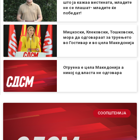
што ја кажаа вистината, младите
не се плашат- младите ќе
победат!
Мицкоски, Клековски, Тошковски,
мора да одговараат за труењето
во Гостивар и во цела Македонија
Отруена е цела Македонија а
никој од власта не одговара
СООПШТЕНИЈА