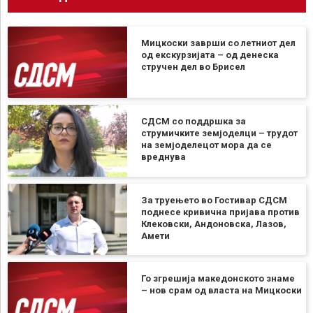
Мицкоски заврши со летниот дел
од екскурзијата – од денеска
стручен дел во Брисел
СДСМ со поддршка за
струмичките земјоделци – трудот
на земјоделецот мора да се
вреднува
За труењето во Гостивар СДСМ
поднесе кривична пријава против
Клековски, Андоновска, Лазов,
Амети
Го згрешија македонското знаме
– нов срам од власта на Мицкоски