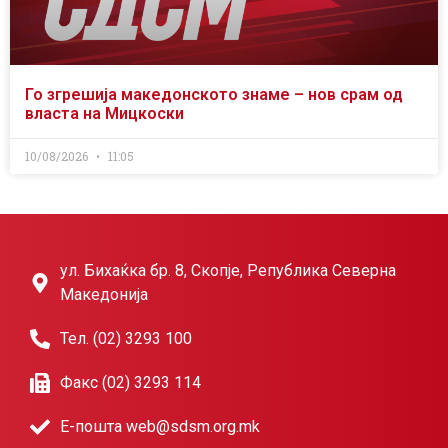
Го згрешија македонското знаме – нов срам од
власта на Мицкоски
10/08/2026
11:05
ул. Бихаќка бр. 8, Скопје, Република Северна
Македонија
Тел. (02) 3293 100
Факс (02) 3293 114
Е-пошта web@sdsm.org.mk