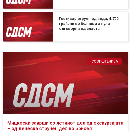
Гостивар отруен од вода, 4.700
граѓани во болница а нула
одговорни од власта
СООПШТЕНИЈА
Мицкоски заврши со летниот дел од екскурзијата
– од денеска стручен дел во Брисел