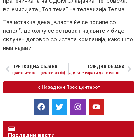
пратеничката на СДСМ Славјанка Петровска,
во емисијата „Топ тема“ на телевизија Телма.
Таа истакна дека „власта ќе се посипе со
пепел“, доколку се остварат најавите и биде
склучен договор со истата компанија, како што
има најави.
ПРЕТХОДНА ОБЈАВА
СЛЕДНА ОБЈАВА
Граѓаните се спремаат за бојкот на маркетите затоа што Владата не ги заштити
СДСМ: Мизрахи да се извини и да поднесе оставка затоа што ги лажеше граѓаните за Онкологија
Назад кон Прес центарот
Последни вести