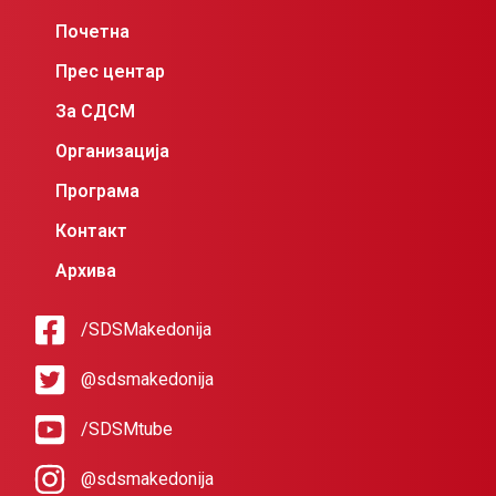
Почетна
Прес центар
За СДСМ
Организација
Програма
Контакт
Архива
/SDSMakedonija
@sdsmakedonija
/SDSMtube
@sdsmakedonija