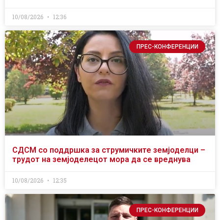
10/08/2026
12:36
ПРЕС-КОНФЕРЕНЦИИ
СДСМ со поддршка за струмичките земјоделци –
трудот на земјоделецот мора да се вреднува
10/08/2026
12:35
ПРЕС-КОНФЕРЕНЦИИ