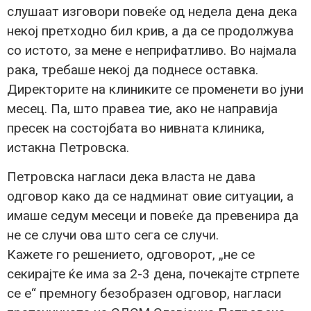
слушаат изговори повеќе од недела дена дека
некој претходно бил крив, а да се продолжува
со истото, за мене е неприфатливо. Во најмала
рака, требаше некој да поднесе оставка.
Директорите на клиниките се променети во јуни
месец. Па, што правеа тие, ако не направија
пресек на состојбата во нивната клиника,
истакна Петровска.
Петровска нагласи дека власта не дава
одговор како да се надминат овие ситуации, а
имаше седум месеци и повеќе да превенира да
не се случи ова што сега се случи.
Кажете го решението, одговорот, „не се
секирајте ќе има за 2-3 дена, почекајте стрпете
се е“ премногу безобразен одговор, нагласи