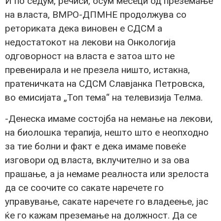
И по седум, речиси, осум месеци од преземање
на власта, ВМРО-ДПМНЕ продолжува со
реториката дека виновен е СДСМ а
недостатокот на лекови на Онкологија
одговорност на власта е затоа што не
превенирала и не презела ништо, истакна,
пратеничката на СДСМ Славјанка Петровска,
во емисијата „Топ тема“ на телевизија Телма.
-Денеска имаме состојба на немање на лекови,
на биолошка терапија, нешто што е неопходно
за тие болни и факт е дека имаме повеќе
изговори од власта, вклучително и за ова
прашање, а ја немаме реалноста или зрелоста
да се соочите со сакате наречете го
управување, сакате наречете го владеење, јас
ќе го кажам преземање на должност. Да се