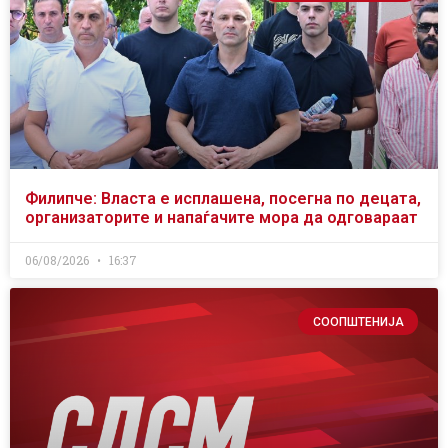
Филипче: Власта е исплашена, посегна по децата,
организаторите и напаѓачите мора да одговараат
06/08/2026
16:37
СООПШТЕНИЈА