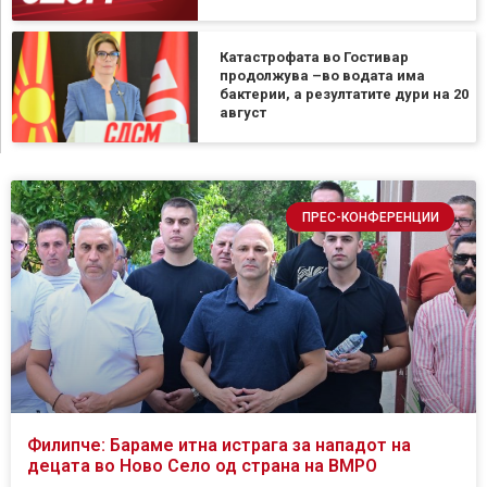
Катастрофата во Гостивар
продолжува –во водата има
бактерии, а резултатите дури на 20
август
ПРЕС-КОНФЕРЕНЦИИ
Филипче: Бараме итна истрага за нападот на
децата во Ново Село од страна на ВМРО