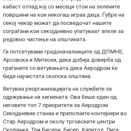
кабаст отпад кој со месеци стои на зелените
површини на кои некогаш играа деца. Ѓубре на
секој чекор можат да посведочат нашите
сограѓани кои секојдневно упатуваат апели за
редовно чистење на општината.
Ги потсетуваме градоначалниците од ДПМНЕ,
Арсовска и Митески, дека добија доверба од
граѓаните со ветувањата дека Аеродром ќе
биде најчистата скопска општина.
Ветуваа реорганизацијата на службите за
одржување на хигиената. Ова беше еден од
неговите топ 7 приоритети за Аеродром.
Секојдневие станаа и преполните контејнери во
Стар Аеродром и околу трговските центри
Скопјанка, Три Бисери, Бисер, Капитол, Лиса,