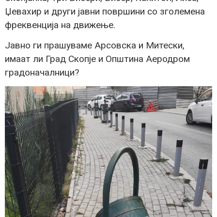
Џевахир и други јавни површини со зголемена
фреквенција на движење.
Јавно ги прашуваме Арсовска и Митески,
имаат ли Град Скопје и Општина Аеродром
градоначалници?