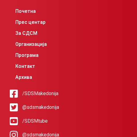
Почетна
Прес центар
За СДСМ
Организација
Програма
Контакт
Архива
/SDSMakedonija
@sdsmakedonija
/SDSMtube
@sdsmakedonija