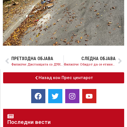
ПРЕТХОДНА ОБЈАВА
СЛЕДНА ОБЈАВА
Филипче: Дистанцата со ДУИ е природен процес – не разговараме за идно коалицирање на локалните избори
Филипче: Обидот да се етикетира гневот на народот како „опозициски“ е отсуство на емпатија и бегање од проблемите
Назад кон Прес центарот
Последни вести