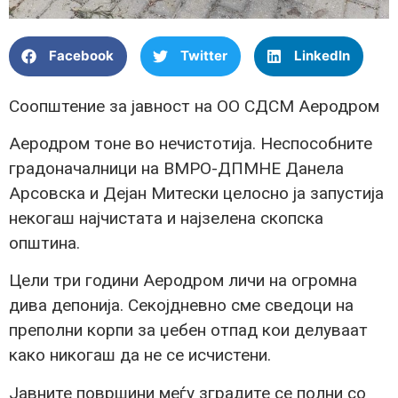
Facebook
Twitter
LinkedIn
Соопштение за јавност на ОО СДСМ Аеродром
Аеродром тоне во нечистотија. Неспособните
градоначалници на ВМРО-ДПМНЕ Данела
Арсовска и Дејан Митески целосно ја запустија
некогаш најчистата и најзелена скопска
општина.
Цели три години Аеродром личи на огромна
дива депонија. Секојдневно сме сведоци на
преполни корпи за џебен отпад кои делуваат
како никогаш да не се исчистени.
Јавните површини меѓу зградите се полни со