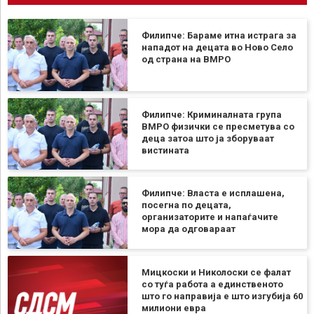
Филипче: Бараме итна истрага за
нападот на децата во Ново Село
од страна на ВМРО
Филипче: Криминалната група
ВМРО физички се пресметува со
деца затоа што ја зборуваат
вистината
Филипче: Власта е исплашена,
посегна по децата,
организаторите и напаѓачите
мора да одговараат
Мицкоски и Николоски се фалат
со туѓа работа а единственото
што го направија е што изгубија 60
милиони евра