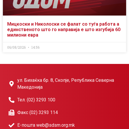
Мицкоски и Николоски се фалат со туѓа работа а
единственото што го направија е што изгубија 60
милиони евра
06/08/2026
14:56
ул. Бихаќка бр. 8, Скопје, Република Северна
Македонија
Тел. (02) 3293 100
Факс (02) 3293 114
Е-пошта web@sdsm.org.mk