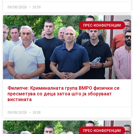
06/08/2026
16:39
ПРЕС-КОНФЕРЕНЦИИ
Филипче: Криминалната група ВМРО физички се
пресметува со деца затоа што ја зборуваат
вистината
06/08/2026
16:38
ПРЕС-КОНФЕРЕНЦИИ