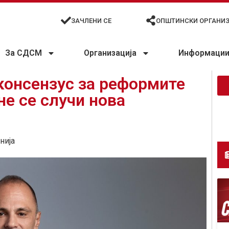
ЗАЧЛЕНИ СЕ
ОПШТИНСКИ ОРГАНИ
За СДСМ
Организација
Информации 
консензус за реформите
не се случи нова
нија