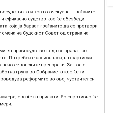
осудството и тоа го очекуваат граѓаните.
 и ефикасно судство кое ќе обезбеди
та која ја бараат граѓаните да се претвори
у смена на Судскиот Совет од страна на
и во правосудството да се прават со
ето. Потребен е национален, натпартиски
ласно европските препораки. За тоа е
ботна група во Собранието кое ќе ги
проведува реформите во овој чуствителен
мера, ова ќе го прифати. Во спротивно ќе
мери.