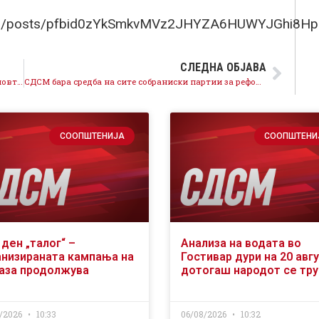
venko/posts/pfbid0zYkSmkvMVz2JHYZA6HUWYJGhi8
СЛЕДНА ОБЈАВА
СДСМ: До 30 % повисоки сметки за струја, власта повторно удри по стандардот на граѓаните
СДСМ бара средба на сите собраниски партии за реформите во правосудството
СООПШТЕНИЈА
СООПШТЕНИ
ден „талог“ –
Анализа на водата во
анизираната кампања на
Гостивар дури на 20 авгу
аза продолжува
дотогаш народот се тр
/2026
10:33
06/08/2026
10:32