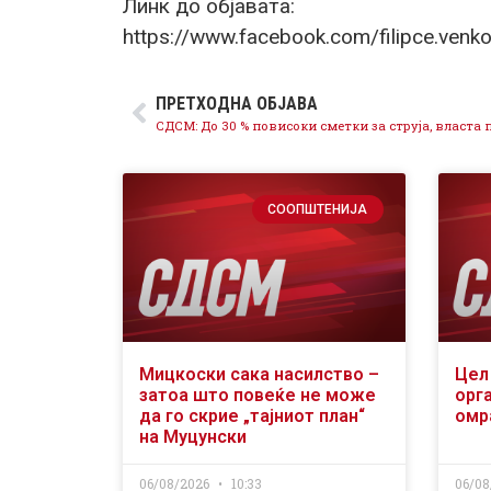
Линк до објавата:
https://www.facebook.com/filipce.
ПРЕТХОДНА ОБЈАВА
СООПШТЕНИЈА
Мицкоски сака насилство –
Цел 
затоа што повеќе не може
орг
да го скрие „тајниот план“
омр
на Муцунски
06/08/2026
10:33
06/08