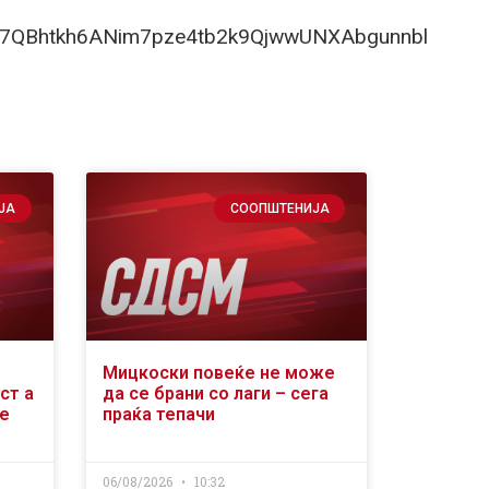
Hp7QBhtkh6ANim7pze4tb2k9QjwwUNXAbgunnbl
ЈА
СООПШТЕНИЈА
Мицкоски повеќе не може
ст а
да се брани со лаги – сега
уе
праќа тепачи
06/08/2026
10:32