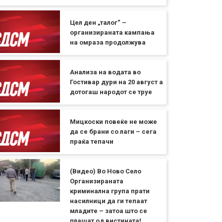
Цел ден „талог“ –
организираната кампања
на омраза продолжува
Анализа на водата во
Гостивар дури на 20 август а
дотогаш народот се труе
Мицкоски повеќе не може
да се брани со лаги – сега
праќа тепачи
(Видео) Во Ново Село
Организираната
криминална група прати
насилници да ги тепаат
младите – затоа што се
плашат од вистината!