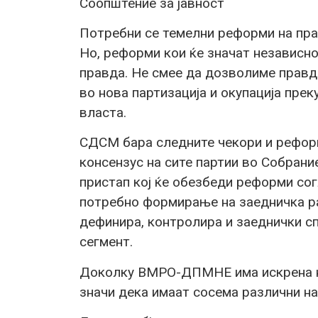
Соопштение за јавност
Потребни се темелни реформи на прав
Но, реформи кои ќе значат независно
правда. Не смее да дозволиме правда
во нова партизација и окупација прек
власта.
СДСМ бара следните чекори и реформ
консензус на сите партии во Собрани
пристап кој ќе обезбеди реформи сог
потребно формирање на заедничка ра
дефинира, контролира и заеднички с
сегмент.
Доколку ВМРО-ДПМНЕ има искрена на
значи дека имаат сосема различни на