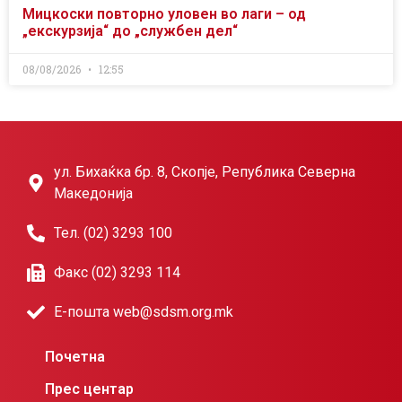
Мицкоски повторно уловен во лаги – од
„екскурзија“ до „службен дел“
08/08/2026
12:55
ул. Бихаќка бр. 8, Скопје, Република Северна
Македонија
Тел. (02) 3293 100
Факс (02) 3293 114
Е-пошта web@sdsm.org.mk
Почетна
Прес центар