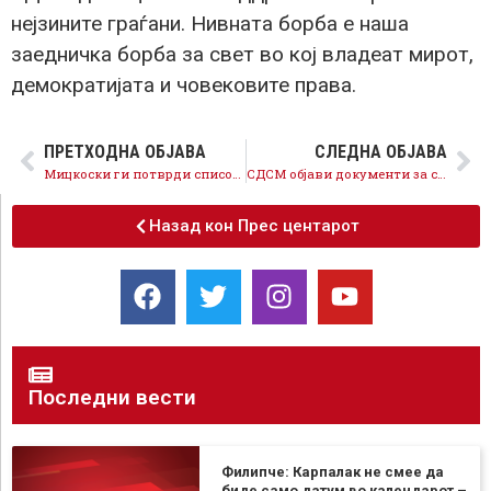
нејзините граѓани. Нивната борба е наша
заедничка борба за свет во кој владеат мирот,
демократијата и човековите права.
ПРЕТХОДНА ОБЈАВА
СЛЕДНА ОБЈАВА
Мицкоски ги потврди списоците за вработување на Меџити, ДКСК итно да реагира
СДСМ објави документи за скандалот на Меџити: Злоупотреби и сомнежи за корупција
Назад кон Прес центарот
Последни вести
Филипче: Карпалак не смее да
биде само датум во календарот –