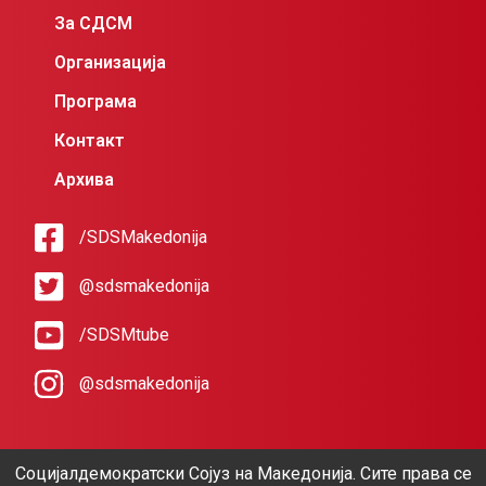
За СДСМ
Организација
Програма
Контакт
Архива
/SDSMakedonija
@sdsmakedonija
/SDSMtube
@sdsmakedonija
Социјалдемократски Сојуз на Македонија. Сите права се