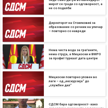
мирот се гради со одговорност, а
не со поделби
Директорот на Стоилковиќ за
образование со речник на уличар
– повторно со навреди
Нема чиста вода за граѓаните,
нема струја, а Мицкоски и ВМРО
за профит туркаат дата центри
Мицкоски повторно уловен во
лаги – од „екскурзија“ до
„службен дел“
СДСМ бара одговорност- како