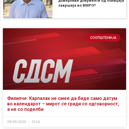
доверливи документи од полиција
завршија во ВМРО?
СООПШТЕНИЈА
Филипче: Карпалак не смее да биде само датум
во календарот – мирот се гради со одговорност,
а не со поделби
08/08/2026
15:24