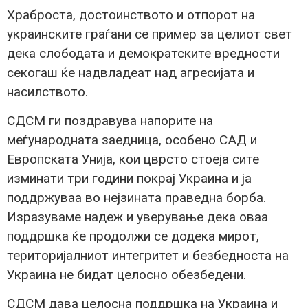
Храброста, достоинството и отпорот на
украинските граѓани се пример за целиот свет
дека слободата и демократските вредности
секогаш ќе надвладеат над агресијата и
насилството.
СДСМ ги поздравува напорите на
меѓународната заедница, особено САД и
Европската Унија, кои цврсто стоеја сите
изминати три години покрај Украина и ја
поддржуваа во нејзината праведна борба.
Изразуваме надеж и уверување дека оваа
поддршка ќе продолжи се додека мирот,
територијалниот интегритет и безбедноста на
Украина не бидат целосно обезбедени.
СДСМ дава целосна поддршка на Украина и