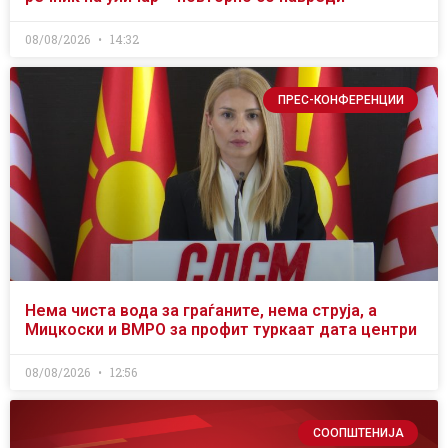
08/08/2026
14:32
ПРЕС-КОНФЕРЕНЦИИ
Нема чиста вода за граѓаните, нема струја, а
Мицкоски и ВМРО за профит туркаат дата центри
08/08/2026
12:56
СООПШТЕНИЈА