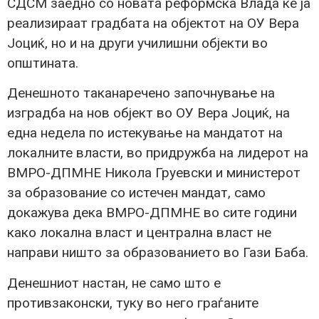
СДСМ заедно со новата реформска Влада ќе ја
реализираат градбата на објектот на ОУ Вера
Јоциќ, но и на други училишни објекти во
општината.
Денешното таканаречено започнување на
изградба на нов објект во ОУ Вера Јоциќ, на
една недела по истекување на мандатот на
локалните власти, во придружба на лидерот на
ВМРО-ДПМНЕ Никола Груевски и министерот
за образование со истечен мандат, само
докажува дека ВМРО-ДПМНЕ во сите години
како локална власт и централна власт не
направи ништо за образованието во Гази Баба.
Денешниот настан, не само што е
противзаконски, туку во него граѓаните