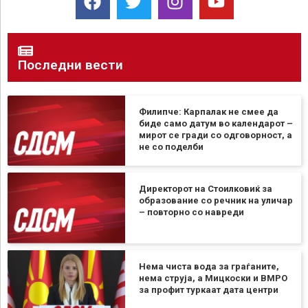
Последни вести
Филипче: Карпалак не смее да
биде само датум во календарот –
мирот се гради со одговорност, а
не со поделби
Директорот на Стоилковиќ за
образование со речник на уличар
– повторно со навреди
Нема чиста вода за граѓаните,
нема струја, а Мицкоски и ВМРО
за профит туркаат дата центри