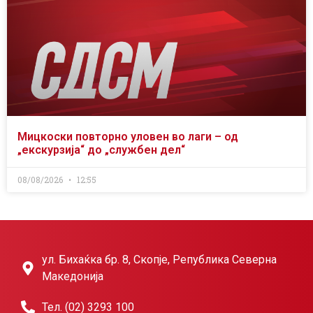
Мицкоски повторно уловен во лаги – од
„екскурзија“ до „службен дел“
08/08/2026
12:55
ул. Бихаќка бр. 8, Скопје, Република Северна
Македонија
Тел. (02) 3293 100