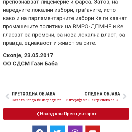
препознаваат лицемерие и фарса. Затоа, на
наредните локални избори, граѓаните, исто
како и на парламентарните избори ќе ги казнат
промашените политики на ВМРО-ДПМНЕ и ќе
гласаат за промени, за нова локална власт, за
правда, еднаквост и живот за сите.
Скопје, 23.05.2017
ОО СДСМ Гази Баба
ПРЕТХОДНА ОБЈАВА
СЛЕДНА ОБЈАВА
Новата Влада ќе изгради патишта, Груевски ќе прави увид во доказите за провизии и перење пари!
Интервју на Шекеринска за Само вистина на Канал 5 ТВ
Назад кон Прес центарот