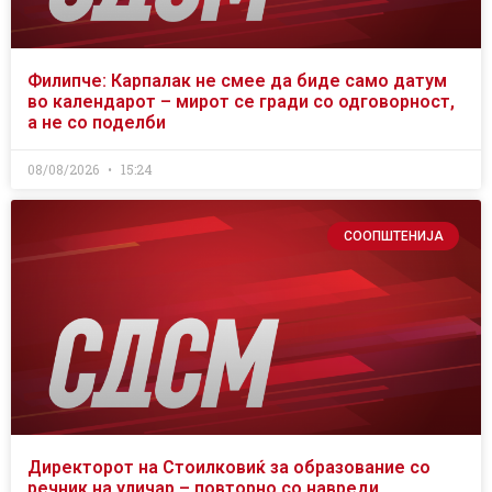
Филипче: Карпалак не смее да биде само датум
во календарот – мирот се гради со одговорност,
а не со поделби
08/08/2026
15:24
СООПШТЕНИЈА
Директорот на Стоилковиќ за образование со
речник на уличар – повторно со навреди