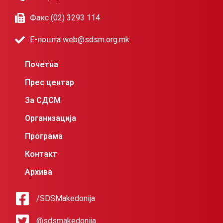
Факс (02) 3293 114
Е-пошта web@sdsm.org.mk
Почетна
Прес центар
За СДСМ
Организација
Програма
Контакт
Архива
/SDSMakedonija
@sdsmakedonija