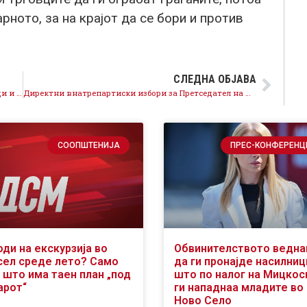
арното, за на крајот да се бори и против
СЛЕДНА ОБЈАВА
СДСМ: Вицепремиерот Иван Стоилковиќ со навреди и закани кон секретарот на СДСМ, Мартин Костовски, бараме итно разрешување
Директни внатрепартиски избори за Претседател на СДСМ
СООПШТЕНИЈА
ПРЕС-КОНФЕРЕНЦ
оди на екскурзија во
Обвинителството ведн
сел среде лето? Само
да ги пронајде насилниц
 што има таен план „под
што по налог на Мицкос
арот“
ги нападнаа младите во
Ново Село