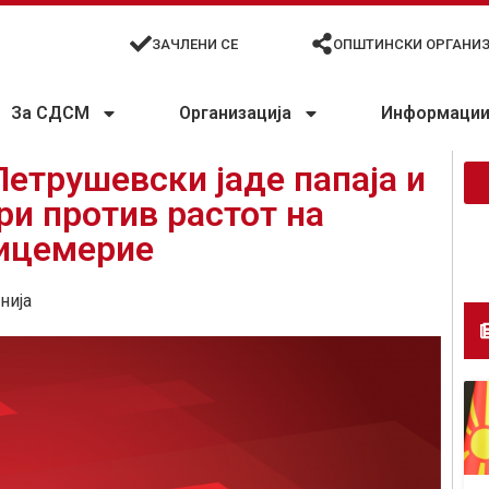
ЗАЧЛЕНИ СЕ
ОПШТИНСКИ ОРГАНИ
За СДСМ
Организација
Информации 
етрушевски јаде папаја и
ри против растот на
лицемерие
нија