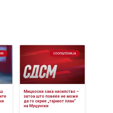
ИИ
СООПШТЕНИЈА
аш
Мицкоски сака насилство –
ите
затоа што повеќе не може
ки
да го скрие „тајниот план“
на Муцунски