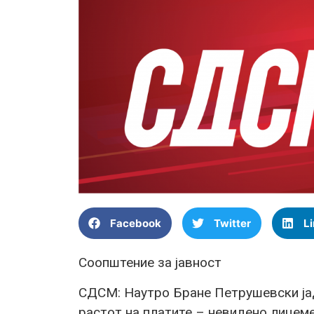
Facebook
Twitter
L
Соопштение за јавност
СДСМ: Наутро Бране Петрушевски јад
растот на платите – невидено лицем