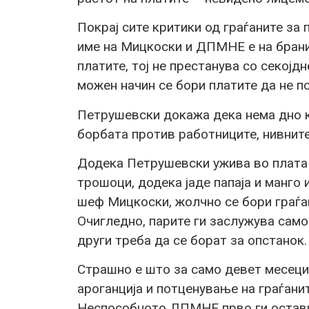
Покрај сите критики од граѓаните за
име на Мицкоски и ДПМНЕ е на брани
платите, тој не престанува со секојд
можен начин се бори платите да не п
Петрушевски докажа дека нема дно к
борбата против работниците, нивните
Додека Петрушевски ужива во плата о
трошоци, додека јаде папаја и манго 
шеф Мицкоски, жолчно се бори граѓан
Очигледно, парите ги заслужува сам
други треба да се борат за опстанок.
Страшно е што за само девет месеци
ароганција и потценување на граѓанит
Неспособното ДПМНЕ прво ги остави 