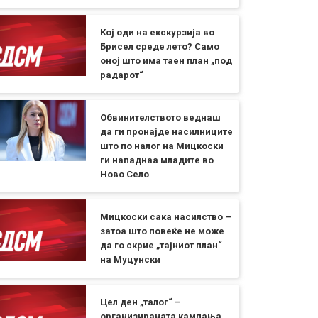
Кој оди на екскурзија во
Брисел среде лето? Само
оној што има таен план „под
радарот“
Обвинителството веднаш
да ги пронајде насилниците
што по налог на Мицкоски
ги нападнаа младите во
Ново Село
Мицкоски сака насилство –
затоа што повеќе не може
да го скрие „тајниот план“
на Муцунски
Цел ден „талог“ –
организираната кампања