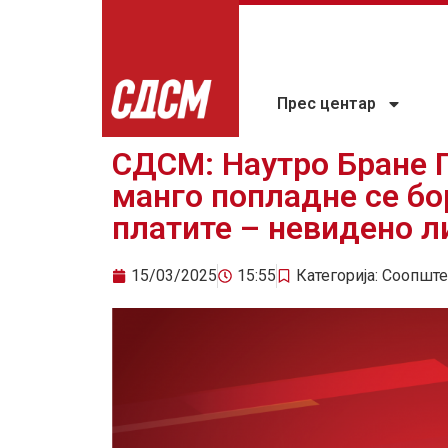
Прес центар
СДСМ: Наутро Бране П
манго попладне се бо
платите – невидено 
15/03/2025
15:55
Категорија:
Соопште