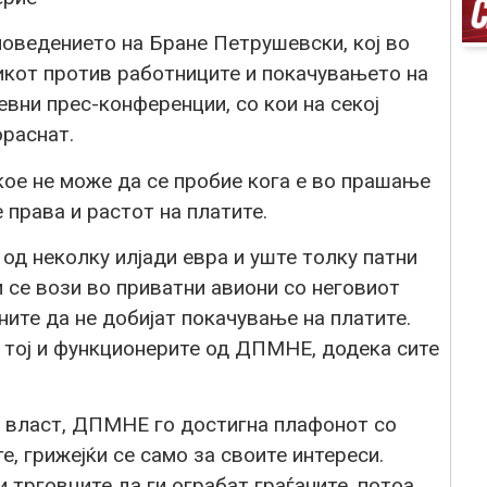
 поведението на Бране Петрушевски, кој во
кот против работниците и покачувањето на
невни прес-конференции, со кои на секој
ораснат.
ое не може да се пробие кога е во прашање
 права и растот на платите.
д неколку илјади евра и уште толку патни
и се вози во приватни авиони со неговиот
ите да не добијат покачување на платите.
о тој и функционерите од ДПМНЕ, додека сите
 власт, ДПМНЕ го достигна плафонот со
е, грижејќи се само за своите интереси.
трговците да ги ограбат граѓаните, потоа