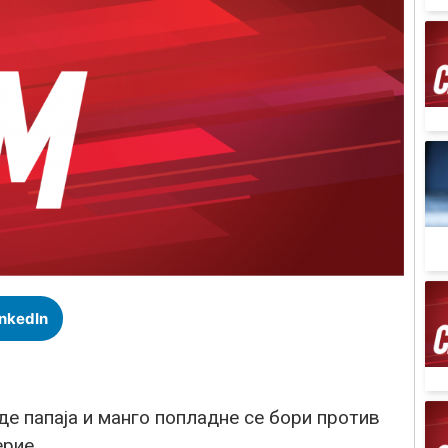
inkedIn
е папаја и манго попладне се бори против
ерие