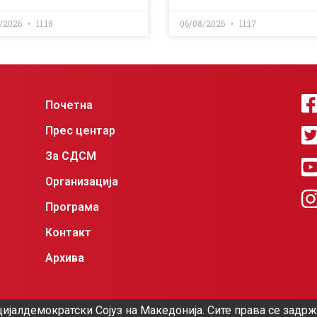
/2026
11:18
06/08/2026
11:17
Почетна
Прес центар
За СДСМ
Организација
Програма
Контакт
Архива
ијалдемократски Сојуз на Македонија. Сите права се задр