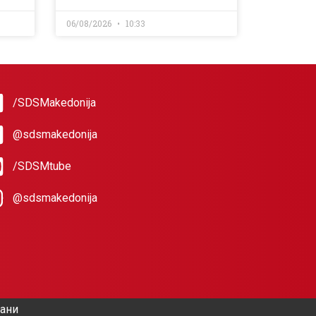
06/08/2026
10:33
/SDSMakedonija
@sdsmakedonija
/SDSMtube
@sdsmakedonija
жани