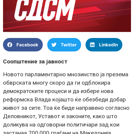
Facebook
Twitter
LinkedIn
Соопштение за јавност
Новото парламентарно мнозинство ја презема
обврската многу скоро да ги одблокира
демократските процеси и да избере нова
реформска Влада којашто ќе обезбеди добар
живот за сите. Тоа ќе биде направено согласно
Деловникот, Уставот и законите, како што
доликува на одговорни политичари зад кои
застанаа 700.000 граѓани на Македонија.