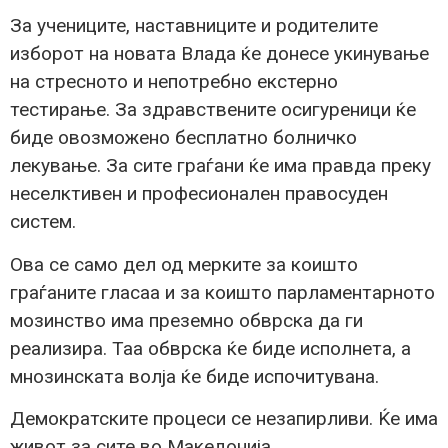
За учениците, наставниците и родителите
изборот на новата Влада ќе донесе укинување
на стресното и непотребно екстерно
тестирање. За здравствените осигуреници ќе
биде овозможено бесплатно болничко
лекување. За сите граѓани ќе има правда преку
неселктивен и професионален правосуден
систем.
Ова се само дел од мерките за коишто
граѓаните гласаа и за коишто парламентарното
мозинство има преземно обврска да ги
реализира. Таа обврска ќе биде исполнета, а
мнозинската волја ќе биде испочитувана.
Демократските процеси се незапирливи. Ќе има
живот за сите во Македонија.