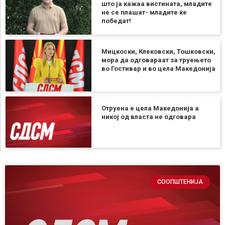
што ја кажаа вистината, младите
не се плашат- младите ќе
победат!
Мицкоски, Клековски, Тошковски,
мора да одговараат за труењето
во Гостивар и во цела Македонија
Отруена е цела Македонија а
никој од власта не одговара
СООПШТЕНИЈА