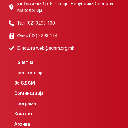
ул. Бихаќка бр. 8, Скопје, Република Северна
Македонија
Тел. (02) 3293 100
Факс (02) 3293 114
Е-пошта web@sdsm.org.mk
Почетна
Прес центар
За СДСМ
Организација
Програма
Контакт
Архива