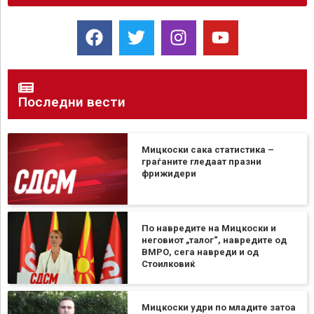
Последни вести
Мицкоски сака статистика –
граѓаните гледаат празни
фрижидери
По навредите на Мицкоски и
неговиот „талог“, навредите од
ВМРО, сега навреди и од
Стоилковиќ
Мицкоски удри по младите затоа