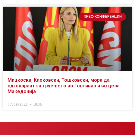
ПРЕС-КОНФЕРЕНЦИИ
Мицкоски, Клековски, Тошковски, мора да
одговараат за труењето во Гостивар и во цела
Македонија
07/08/2026
10:56