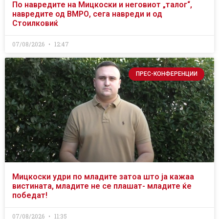
По навредите на Мицкоски и неговиот „талог“,
навредите од ВМРО, сега навреди и од
Стоилковиќ
07/08/2026
12:47
ПРЕС-КОНФЕРЕНЦИИ
Мицкоски удри по младите затоа што ја кажаа
вистината, младите не се плашат- младите ќе
победат!
07/08/2026
11:35