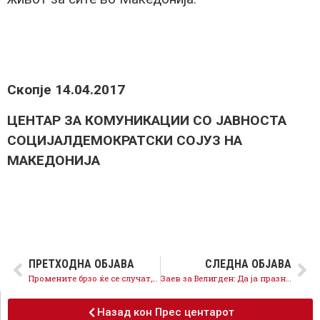
Скопје 14.04.2017
ЦЕНТАР ЗА КОМУНИКАЦИИ СО ЈАВНОСТА
СОЦИЈАЛДЕМОКРАТСКИ СОЈУЗ НА
МАКЕДОНИЈА
ПРЕТХОДНА ОБЈАВА
СЛЕДНА ОБЈАВА
Промените брзо ќе се случат, ќе има живот и напредок!
Заев за Велигден: Да ја празнуваме победата на животот, ќе има живот за сите!
Назад кон Прес центарот