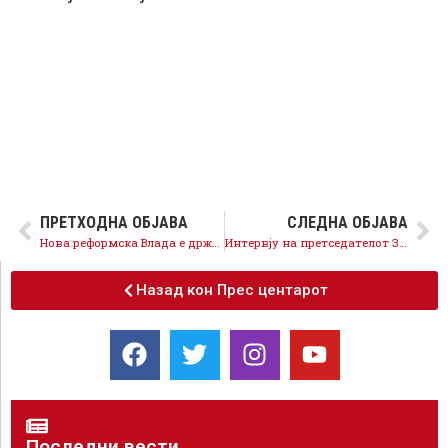
ПРЕТХОДНА ОБЈАВА
СЛЕДНА ОБЈАВА
Нова реформска Влада е државен интерес, блокадите за криминални интереси ќе прекинат!
Интервју на претседателот Заев за портaлот на ромски јазик 24 Вакти
Назад кон Прес центарот
Последни вести