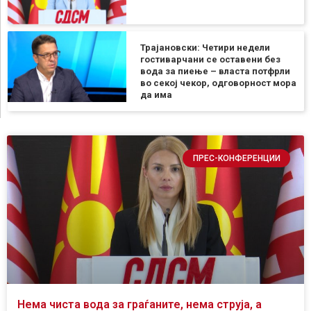
Трајановски: Четири недели
гостиварчани се оставени без
вода за пиење – власта потфрли
во секој чекор, одговорност мора
да има
ПРЕС-КОНФЕРЕНЦИИ
Нема чиста вода за граѓаните, нема струја, а