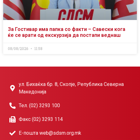
За Гостивар има папка со факти – Савески кога
ќе се врати од екскурзија да постапи веднаш
08/08/2026
11:58
ул. Бихаќка бр. 8, Скопје, Република Северна
Македонија
Тел. (02) 3293 100
Факс (02) 3293 114
Е-пошта web@sdsm.org.mk