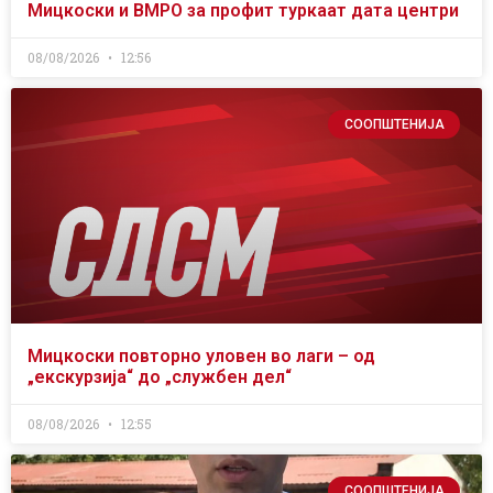
Мицкоски и ВМРО за профит туркаат дата центри
08/08/2026
12:56
СООПШТЕНИЈА
Мицкоски повторно уловен во лаги – од
„екскурзија“ до „службен дел“
08/08/2026
12:55
СООПШТЕНИЈА