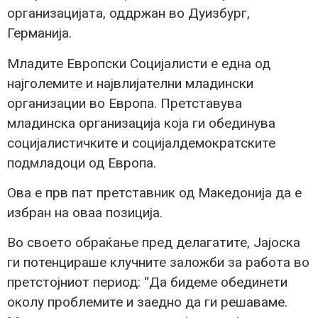
организацијата, оддржан во Дуизбург,
Германија.
Младите Европски Социјалисти е една од
најголемите и највлијателни младински
организации во Европа. Претставува
младинска организација која ги обединува
социјалистичките и социјалдемократските
подмладоци од Европа.
Ова е прв пат претставник од Македонија да е
избран на оваа позиција.
Во своето обраќање пред делагатите, Јајоска
ги потенцираше клучните заложби за работа во
претстојниот период: “Да бидеме обединети
околу проблемите и заедно да ги решаваме.