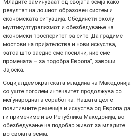
Младите заминуваат од својата земја како
резултат на лошиот образовен систем и
економската ситуација. Обединети околу
мултикултурализмот и обезбедување на
економски просперитет за сите. Да градиме
мостови на пријателства и нови искуства,
затоа што заедно сме посилни, ние сме
промената – за подобра Европа”, заврши
Јајоска.
Социјалдемократската младина на Македонија
со уште поголем интензитет продолжува со
меѓународната соработка. Нашата цел е
позитивните решенија и искуства од Европа да
ги примениме и во Република Македонија, во
обезбедување на подобар живот за младите
во својата земја.