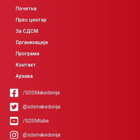
Почетна
Прес центар
За СДСМ
Организација
Програма
Контакт
Архива
/SDSMakedonija
@sdsmakedonija
/SDSMtube
@sdsmakedonija