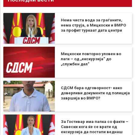
Нема чиста вода за граѓаните,
нема струја, а Мицкоски и ВМРО
за профит туркаат дата центри
Мицкоски повторно уловен во
лаги – од „екскурзија“ до
„службен дел“
СДСМ бара одговорност- како
доверливи документи од полиција
завршија во ВМРО?
За Гостивар има папка со факти –
Савески кога ќе се врати од
екскурзија да постапи веднаш