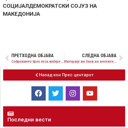
СОЦИЈАЛДЕМОКРАТСКИ СОЈУЗ НА
МАКЕДОНИЈА
ПРЕТХОДНА ОБЈАВА
СЛЕДНА ОБЈАВА
Собранието брзо ќе ја избере новата Влада, демократските процеси никој нема да ги спречи!
Интервју на Заев во вестите на Канал 5
Назад кон Прес центарот
Последни вести