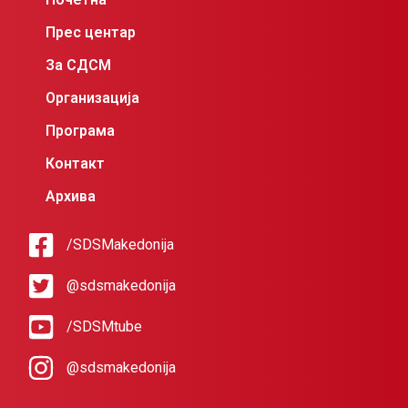
Прес центар
За СДСМ
Организација
Програма
Контакт
Архива
/SDSMakedonija
@sdsmakedonija
/SDSMtube
@sdsmakedonija