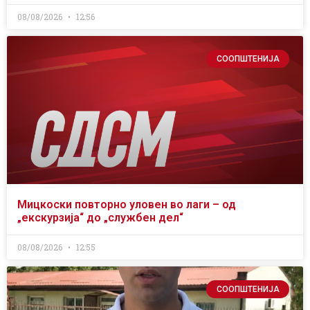
08/08/2026
12:56
СООПШТЕНИЈА
Мицкоски повторно уловен во лаги – од
„екскурзија“ до „службен дел“
08/08/2026
12:55
СООПШТЕНИЈА