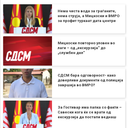
Нема чиста вода за граѓаните,
нема струја, а Мицкоски и ВМРО
за профит туркаат дата центри
Мицкоски повторно уловен во
лаги – од „екскурзија“ до
„службен дел“
СДСМ бара одговорност- како
доверливи документи од полиција
завршија во ВМРО?
За Гостивар има папка со факти –
Савески кога ќе се врати од
екскурзија да постапи веднаш