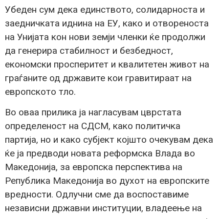
Убеден сум дека единството, солидарноста и
заедничката иднина на ЕУ, како и отвореноста
на Унијата кон нови земји членки ќе продолжи
да генерира стабилност и безбедност,
економски просперитет и квалитетен живот на
граѓаните од државите кои гравитираат на
европското тло.
Во оваа прилика ја нагласувам цврстата
определеност на СДСМ, како политичка
партија, но и како субјект којшто очекувам дека
ќе ја предводи новата реформска Влада во
Македонија, за европска перспектива на
Република Македонија во духот на европските
вредности. Одлучни сме да воспоставиме
независни државни институции, владеење на