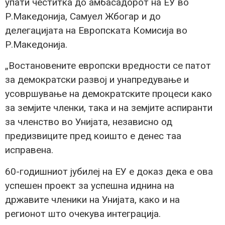
упати честитка до амбасадорот на ЕУ во
Р.Македонија, Самуел Жбогар и до
делегацијата на Европската Комисија во
Р.Македонија.
„Востановените европски вредности се патот
за демократски развој и унапредување и
усовршување на демократските процеси како
за земјите членки, така и на земјите аспиранти
за членство во Унијата, независно од
предизвиците пред коишто е денес таа
исправена.
60-годишниот јубилеј на ЕУ е доказ дека е ова
успешен проект за успешна иднина на
државите членики на Унијата, како и на
регионот што очекува интеграција.