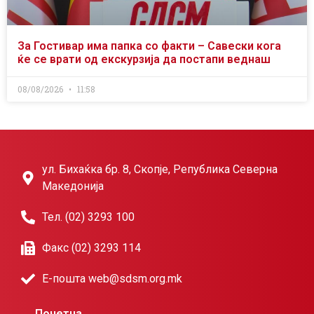
За Гостивар има папка со факти – Савески кога
ќе се врати од екскурзија да постапи веднаш
08/08/2026
11:58
ул. Бихаќка бр. 8, Скопје, Република Северна
Македонија
Тел. (02) 3293 100
Факс (02) 3293 114
Е-пошта web@sdsm.org.mk
Почетна