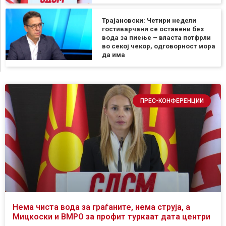
Трајановски: Четири недели
гостиварчани се оставени без
вода за пиење – власта потфрли
во секој чекор, одговорност мора
да има
ПРЕС-КОНФЕРЕНЦИИ
Нема чиста вода за граѓаните, нема струја, а
Мицкоски и ВМРО за профит туркаат дата центри