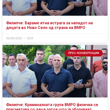
Филипче: Бараме итна истрага за нападот на
децата во Ново Село од страна на ВМРО
06/08/2026
16:39
ПРЕС-КОНФЕРЕНЦИИ
Филипче: Криминалната група ВМРО физички се
пресметува со деца затоа што ја зборуваат