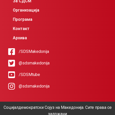
За СДСМ
Организација
Програма
Контакт
Архива
/SDSMakedonija
@sdsmakedonija
/SDSMtube
@sdsmakedonija
Социјалдемократски Сојуз на Македонија. Сите права се
задржани