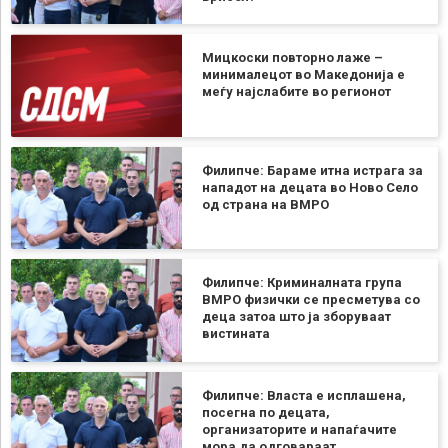
Мицкоски повторно лаже –
минималецот во Македонија е
меѓу најслабите во регионот
Филипче: Бараме итна истрага за
нападот на децата во Ново Село
од страна на ВМРО
Филипче: Криминалната група
ВМРО физички се пресметува со
деца затоа што ја зборуваат
вистината
Филипче: Власта е исплашена,
посегна по децата,
организаторите и напаѓачите
мора да одговараат