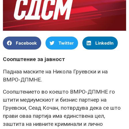
Facebook
Twitter
LinkedIn
Соопштение за јавност
Паднаа маските на Никола Груевски и на
ВМРО-ДПМНЕ.
Соопштението во коешто ВМРО-ДПМНЕ го
штити медиумскиот и бизнис партнер на
Груевски, Сеад Кочан, потврдува дека се што
прави оваа партија има единствена цел,
заштита на нивните криминали и лично