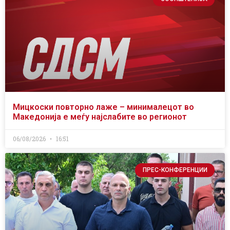
Мицкоски повторно лаже – минималецот во
Македонија е меѓу најслабите во регионот
06/08/2026
16:51
ПРЕС-КОНФЕРЕНЦИИ