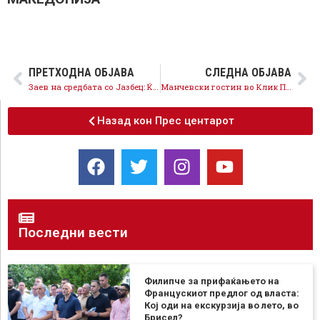
ПРЕТХОДНА ОБЈАВА
СЛЕДНА ОБЈАВА
Заев на средбата со Јазбец: Ќе ја тргнеме секоја пречка за изговор од Иванов и Македонија ќе добие нова Влада!
Манчевски гостин во Клик Плус на ТВ 21
Назад кон Прес центарот
Последни вести
Филипче за прифаќањето на
Францускиот предлог од власта:
Кој оди на екскурзија во лето, во
Брисел?