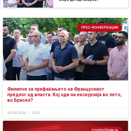
ПРЕС-КОНФЕРЕНЦИИ
Филипче за прифаќањето на Францускиот
предлог од власта: Кој оди на екскурзија во лето,
во Брисел?
06/08/2026
16:52
СООПШТЕНИЈА