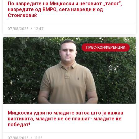
По навредите на Мицкоски и неговиот „талог“,
навредите од ВМРО, сега навреди и од
Стоилковиќ
07/08/2026
12:47
ПРЕС-КОНФЕРЕНЦИИ
Мицкоски удри по младите затоа што ја кажаа
вистината, младите не се плашат- младите ќе
победат!
07/08/2026
11:35