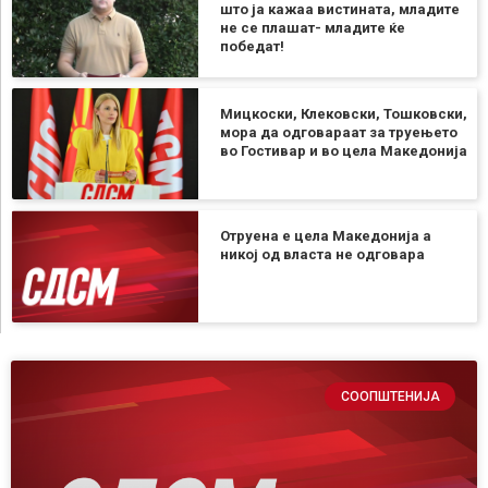
што ја кажаа вистината, младите
не се плашат- младите ќе
победат!
Мицкоски, Клековски, Тошковски,
мора да одговараат за труењето
во Гостивар и во цела Македонија
Отруена е цела Македонија а
никој од власта не одговара
СООПШТЕНИЈА