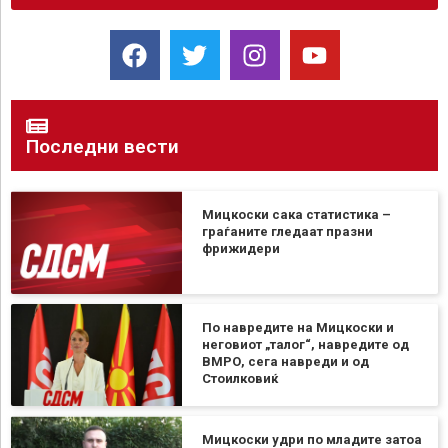
Последни вести
Мицкоски сака статистика –
граѓаните гледаат празни
фрижидери
По навредите на Мицкоски и
неговиот „талог“, навредите од
ВМРО, сега навреди и од
Стоилковиќ
Мицкоски удри по младите затоа