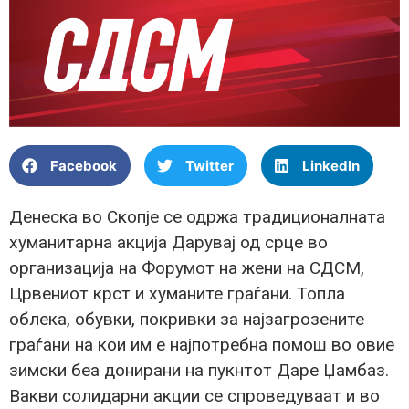
Facebook
Twitter
LinkedIn
Денеска во Скопје се одржа традиционалната
хуманитарна акција Дарувај од срце во
организација на Форумот на жени на СДСМ,
Црвениот крст и хуманите граѓани. Топла
облека, обувки, покривки за најзагрозените
граѓани на кои им е најпотребна помош во овие
зимски беа донирани на пукнтот Даре Џамбаз.
Вакви солидарни акции се спроведуваат и во