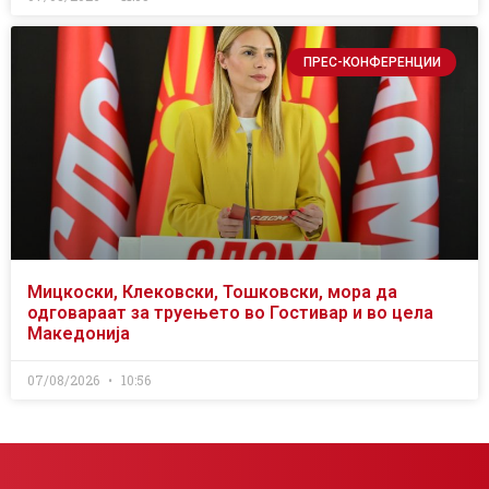
ПРЕС-КОНФЕРЕНЦИИ
Мицкоски, Клековски, Тошковски, мора да
одговараат за труењето во Гостивар и во цела
Македонија
07/08/2026
10:56