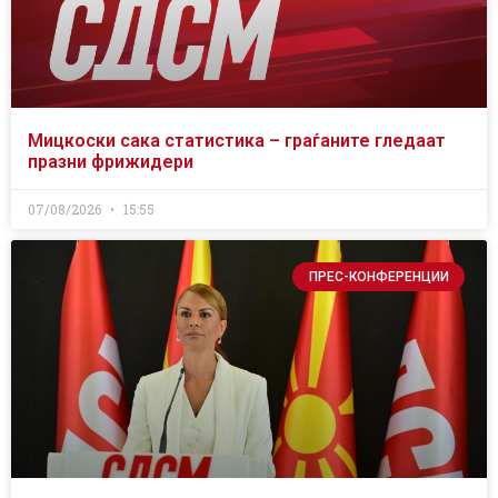
Мицкоски сака статистика – граѓаните гледаат
празни фрижидери
07/08/2026
15:55
ПРЕС-КОНФЕРЕНЦИИ