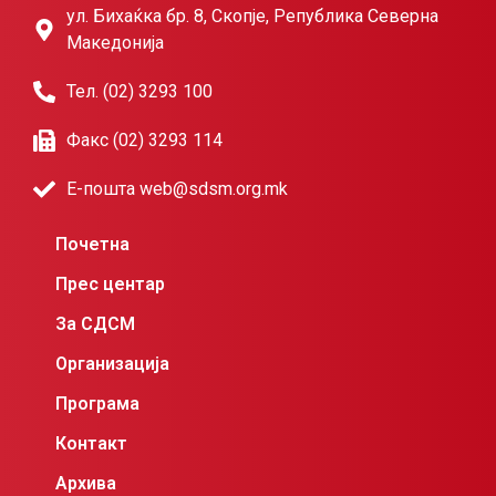
ул. Бихаќка бр. 8, Скопје, Република Северна
Македонија
Тел. (02) 3293 100
Факс (02) 3293 114
Е-пошта web@sdsm.org.mk
Почетна
Прес центар
За СДСМ
Организација
Програма
Контакт
Архива