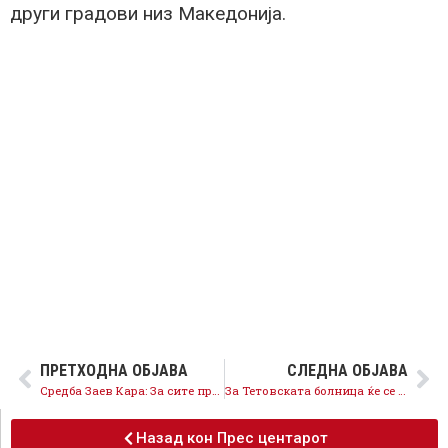
други градови низ Македонија.
ПРЕТХОДНА ОБЈАВА
СЛЕДНА ОБЈАВА
Средба Заев Кара: За сите прашања разговараме низ уставните решенија, очекувам брзо да формираме Влада
За Тетовската болница ќе се погрижи новата Влада, заврши времето на тендерите на Тодоров!
Назад кон Прес центарот