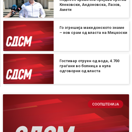
Клековски, Андоновска, Лазов,
Амети
Го згрешија македонското знаме
– нов срам од власта на Мицкоски
Гостивар отруен од вода, 4.700
граѓани во болница а нула
одговорни од власта
СООПШТЕНИЈА