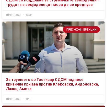
СДСМ со поддршка за струмичките земјоделци –
трудот на земјоделецот мора да се вреднува
10/08/2026
12:35
ПРЕС-КОНФЕРЕНЦИИ
За труењето во Гостивар СДСМ поднесе
кривична пријава против Клековски, Андоновска,
Лазов, Амети
10/08/2026
11:51