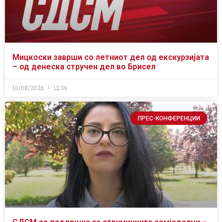
Мицкоски заврши со летниот дел од екскурзијата
– од денеска стручен дел во Брисел
10/08/2026
12:36
ПРЕС-КОНФЕРЕНЦИИ