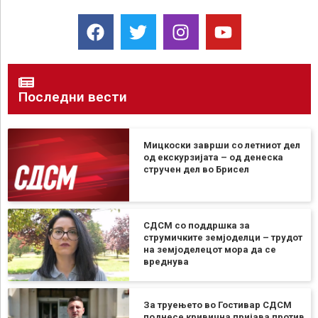
Последни вести
Мицкоски заврши со летниот дел
од екскурзијата – од денеска
стручен дел во Брисел
СДСМ со поддршка за
струмичките земјоделци – трудот
на земјоделецот мора да се
вреднува
За труењето во Гостивар СДСМ
поднесе кривична пријава против