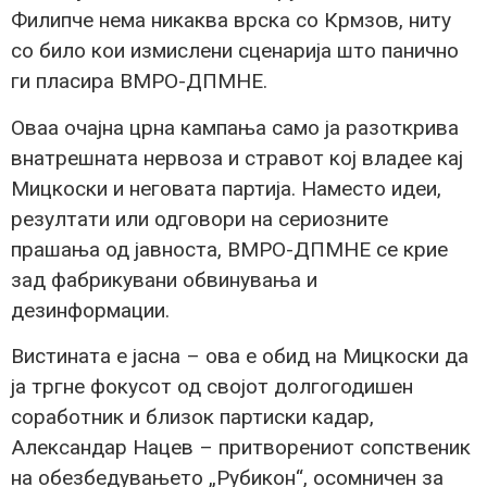
Филипче нема никаква врска со Крмзов, ниту
со било кои измислени сценарија што панично
ги пласира ВМРО-ДПМНЕ.
Оваа очајна црна кампања само ја разоткрива
внатрешната нервоза и стравот кој владее кај
Мицкоски и неговата партија. Наместо идеи,
резултати или одговори на сериозните
прашања од јавноста, ВМРО-ДПМНЕ се крие
зад фабрикувани обвинувања и
дезинформации.
Вистината е јасна – ова е обид на Мицкоски да
ја тргне фокусот од својот долгогодишен
соработник и близок партиски кадар,
Александар Нацев – притворениот сопственик
на обезбедувањето „Рубикон“, осомничен за