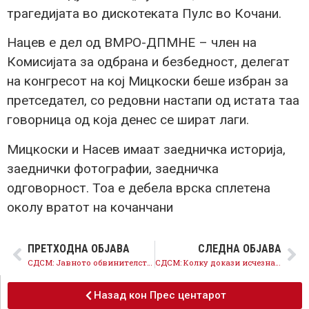
трагедијата во дискотеката Пулс во Кочани.
Нацев е дел од ВМРО-ДПМНЕ – член на
Комисијата за одбрана и безбедност, делегат
на конгресот на кој Мицкоски беше избран за
претседател, со редовни настапи од истата таа
говорница од која денес се шират лаги.
Мицкоски и Насев имаат заедничка историја,
заеднички фотографии, заедничка
одговорност. Тоа е дебела врска сплетена
околу вратот на кочанчани
ПРЕТХОДНА ОБЈАВА
СЛЕДНА ОБЈАВА
СДСМ: Јавното обвинителство со денешната прес-конференција се обиде да ја релативизира одговорноста на актуелните функционери
СДСМ: Колку докази исчезнаа додека Тошковски и Јанев ги штитеа полицајците кои сега се приведени?
Назад кон Прес центарот