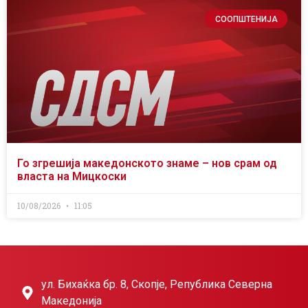
СООПШТЕНИЈА
Го згрешија македонското знаме – нов срам од
власта на Мицкоски
10/08/2026
11:05
ул. Бихаќка бр. 8, Скопје, Република Северна
Македонија