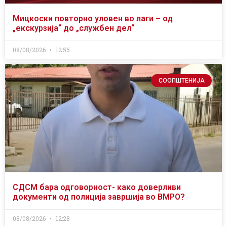
Мицкоски повторно уловен во лаги – од
„екскурзија“ до „службен дел“
08/08/2026
12:55
СООПШТЕНИЈА
СДСМ бара одговорност- како доверливи
документи од полиција завршија во ВМРО?
08/08/2026
12:28