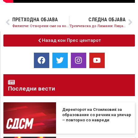
ПРЕТХОДНА ОБЈАВА
СЛЕДНА ОБЈАВА
Филипче: Отворени сме за конструктивен дијалог, но препознаваме манипулација
Тренчевска до Лимани: Лица во инвалидски колички, неподвижни, се оставени без 24 часовна грижа и нега
Назад кон Прес центарот
Последни вести
Директорот на Стоилковиќ за
образование со речник на уличар
– повторно со навреди