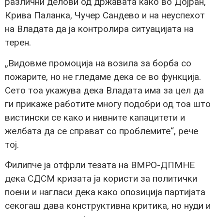
различни делови од државата како во Дојран,
Крива Паланка, Чучер Сандево и на неуспехот
на Владата да ја контролира ситуацијата на
терен.
„Видовме промоција на возила за борба со
пожарите, но не гледаме дека се во функција.
Сето тоа укажува дека Владата има за цел да
ги прикаже работите многу подобри од тоа што
вистински се како и нивните капацитети и
желбата да се справат со проблемите“, рече
тој.
Филипче ја отфрли тезата на ВМРО-ДПМНЕ
дека СДСМ кризата ја користи за политички
поени и нагласи дека како опозиција партијата
секогаш дава конструктивна критика, но нуди и