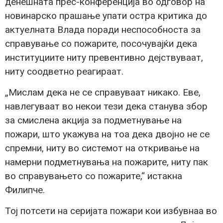
денешната прес-конференција во одговор на
новинарско прашање упати остра критика до
актуелната Влада поради неспособноста за
справување со пожарите, посочувајќи дека
институциите ниту превентивно дејствуваат,
ниту соодветно реагираат.
„Мислам дека не се справуваат никако. Еве,
навлегуваат во некои тези дека станува збор
за смислена акција за подметнување на
пожари, што укажува на тоа дека двојно не се
спремни, ниту во системот на откривање на
намерни подметнувања на пожарите, ниту пак
во справувањето со пожарите,“ истакна
Филипче.
Тој потсети на серијата пожари кои избувнаа во