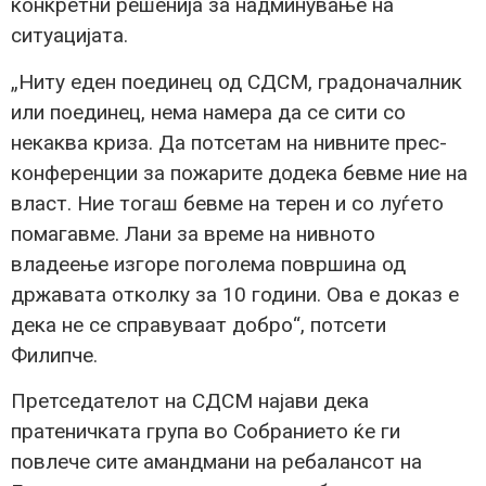
конкретни решенија за надминување на
ситуацијата.
„Ниту еден поединец од СДСМ, градоначалник
или поединец, нема намера да се сити со
некаква криза. Да потсетам на нивните прес-
конференции за пожарите додека бевме ние на
власт. Ние тогаш бевме на терен и со луѓето
помагавме. Лани за време на нивното
владеење изгоре поголема површина од
државата отколку за 10 години. Ова е доказ е
дека не се справуваат добро“, потсети
Филипче.
Претседателот на СДСМ најави дека
пратеничката група во Собранието ќе ги
повлече сите амандмани на ребалансот на