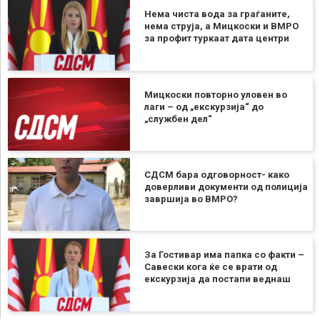
Нема чиста вода за граѓаните,
нема струја, а Мицкоски и ВМРО
за профит туркаат дата центри
Мицкоски повторно уловен во
лаги – од „екскурзија“ до
„службен дел“
СДСМ бара одговорност- како
доверливи документи од полиција
завршија во ВМРО?
За Гостивар има папка со факти –
Савески кога ќе се врати од
екскурзија да постапи веднаш