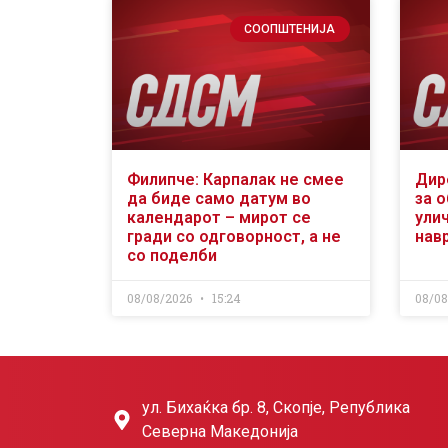
СООПШТЕНИЈА
Филипче: Карпалак не смее
Дир
да биде само датум во
за 
календарот – мирот се
ули
гради со одговорност, а не
нав
со поделби
08/08/2026
15:24
08/0
ул. Бихаќка бр. 8, Скопје, Република
Северна Македонија