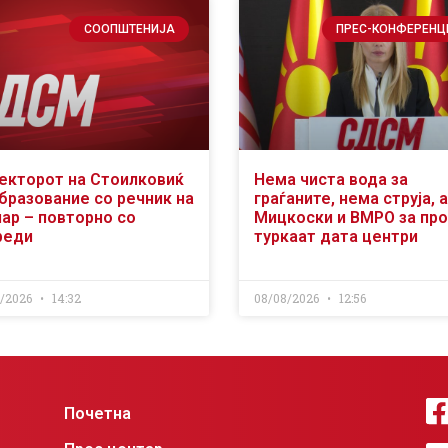
СООПШТЕНИЈА
ПРЕС-КОНФЕРЕНЦ
екторот на Стоилковиќ
Нема чиста вода за
образование со речник на
граѓаните, нема струја, а
чар – повторно со
Мицкоски и ВМРО за пр
реди
туркаат дата центри
8/2026
14:32
08/08/2026
12:56
Почетна