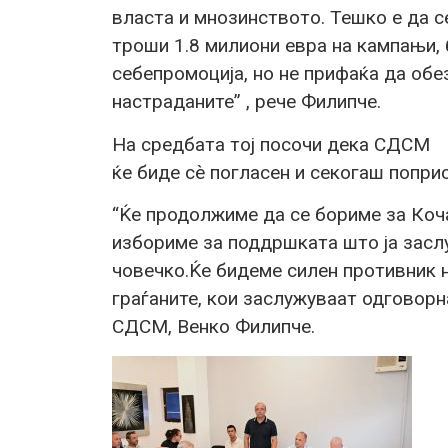
власта и мнозинството. Тешко е да с
троши 1.8 милиони евра на кампањи, 
себепромоција, но не прифаќа да обе
настраданите” , рече Филипче.
На средбата тој посочи дека СДСМ
ќе биде сѐ погласен и секогаш попри
“Ќе продолжиме да се бориме за Кочан
избориме за поддршката што ја заслу
човечко.Ќе бидеме силен противник 
граѓаните, кои заслужуваат одговорн
СДСМ, Венко Филипче.