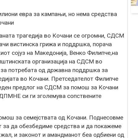
илиони евра за кампањи, но нема средства
очани
аната трагедија во Кочани се огромни, СДСМ
ачи вистинска грижа и поддршка, порача
от сојуз на Македонија, Венко Филипче,на
пштинската организација на СДСМ во
 за потребата од државна поддршка за
едијата во Кочани. Претседателот Филипче
 еден предлог на СДСМ за помош за Кочани
ДПМНЕ си ги зголемува сопствените
омош за семејствата од Кочани. Поднесовме
т за да обезбедиме средства и да покажеме
 жал, и законот и амандманот беа одбиени од