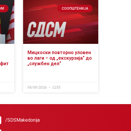
ИИ
СООПШТЕНИЈА
Мицкоски повторно уловен
во лаги – од „екскурзија“ до
офит
„службен дел“
08/08/2026
12:55
/SDSMakedonija