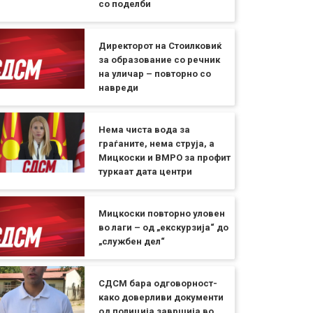
со поделби
Директорот на Стоилковиќ
за образование со речник
на уличар – повторно со
навреди
Нема чиста вода за
граѓаните, нема струја, а
Мицкоски и ВМРО за профит
туркаат дата центри
Мицкоски повторно уловен
во лаги – од „екскурзија“ до
„службен дел“
СДСМ бара одговорност-
како доверливи документи
од полиција завршија во