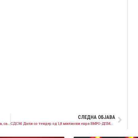
СЛЕДНА ОБЈАВА
Целата јавност го осуди насилството над Арсовска, само Мицкоски го одобрува и ги поддржува насилниците
СДСМ: Дали со тендер од 1,8 милиони евра ВМРО-ДПМНЕ ќе си ја плати кампањата за избори?