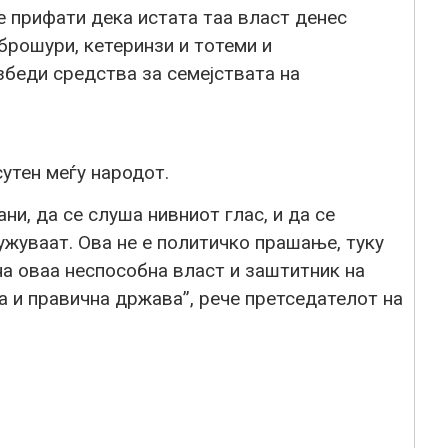
е прифати дека истата таа власт денес
брошури, кетеринзи и тотеми и
збеди средства за семејствата на
сутен меѓу народот.
и, да се слуша нивниот глас, и да се
жуваат. Ова не е политичко прашање, туку
на оваа неспособна власт и заштитник на
а и правична држава”, рече претседателот на