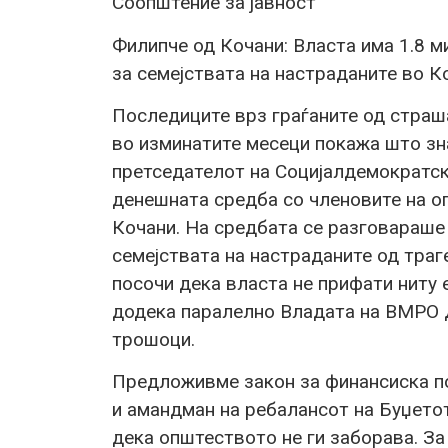
Соопштение за јавност
Филипче од Кочани: Власта има 1.8 м
за семејствата на настраданите во К
Последиците врз граѓаните од страш
во изминатите месеци покажа што зн
претседателот на Социјалдемократски
денешната средба со членовите на о
Кочани. На средбата се разговараше
семејствата на настраданите од траг
посочи дека власта не прифати ниту
додека паралелно Владата на ВМРО 
трошоци.
Предложивме закон за финансиска п
и амандман на ребалансот на Буџето
дека општеството не ги заборава. За