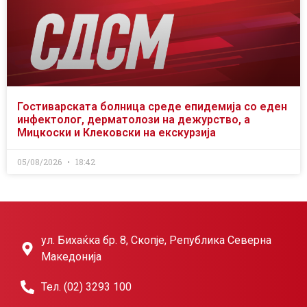
Гостиварската болница среде епидемија со еден
инфектолог, дерматолози на дежурство, а
Мицкоски и Клековски на екскурзија
05/08/2026
18:42
ул. Бихаќка бр. 8, Скопје, Република Северна
Македонија
Тел. (02) 3293 100