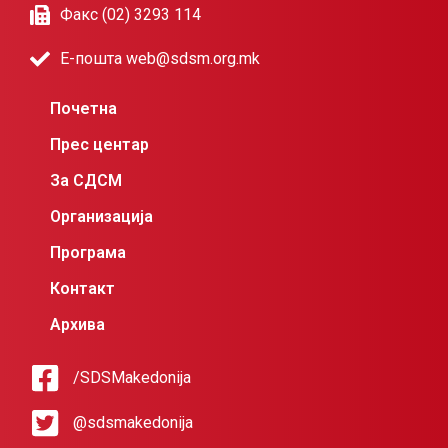
Факс (02) 3293 114
Е-пошта web@sdsm.org.mk
Почетна
Прес центар
За СДСМ
Организација
Програма
Контакт
Архива
/SDSMakedonija
@sdsmakedonija