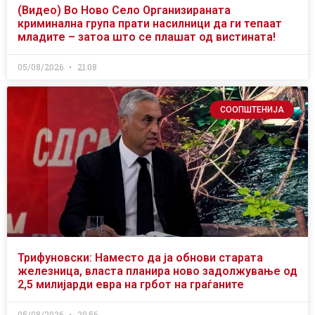
(Видео) Во Ново Село Организираната
криминална група прати насилници да ги тепаат
младите – затоа што се плашат од вистината!
05/08/2026
21:08
СООПШТЕНИЈА
Трифуновски: Наместо да ја обнови старата
железница, власта планира ново задолжување од
2,5 милијарди евра на грбот на граѓаните
05/08/2026
20:56