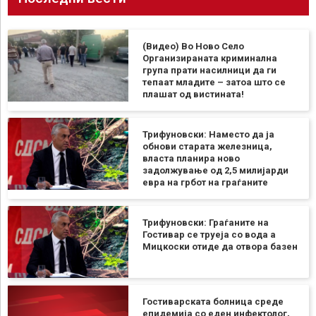
(Видео) Во Ново Село
Организираната криминална
група прати насилници да ги
тепаат младите – затоа што се
плашат од вистината!
Трифуновски: Наместо да ја
обнови старата железница,
власта планира ново
задолжување од 2,5 милијарди
евра на грбот на граѓаните
Трифуновски: Граѓаните на
Гостивар се труеја со вода а
Мицкоски отиде да отвора базен
Гостиварската болница среде
епидемија со еден инфектолог,