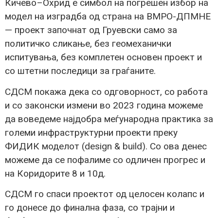
Кичево–Охрид е симбол на погрешен избор на
модел на изградба од страна на ВМРО-ДПМНЕ
— проект започнат од Груевски само за
политичко сликање, без геомеханички
испитувања, без комплетен основен проект и
со штетни последици за граѓаните.
СДСМ покажа дека со одговорност, со работа
и со законски измени во 2023 година можеме
да воведеме најдобра меѓународна практика за
големи инфраструктурни проекти преку
ФИДИК моделот (design & build). Со ова денес
можеме да се пофалиме со одличен прогрес и
на Коридорите 8 и 10д.
СДСМ го спаси проектот од целосен колапс и
го донесе до финална фаза, со трајни и