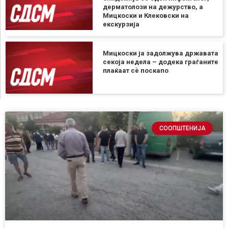
дерматолози на дежурство, а
Мицкоски и Клековски на
екскурзија
Мицкоски ја задолжува државата
секоја недела – додека граѓаните
плаќаат сѐ поскапо
СООПШТЕНИЈА