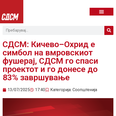
СДСМ: Кичево–Охрид е
симбол на вмровскиот
фушерај, СДСМ го спаси
проектот и го донесе до
83% завршување
13/07/2025
17:40
Категорија:
Соопштенија