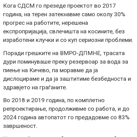
Кога СДСМ го презеде проектот во 2017
година, на терен затекнавме само околу 30%
прогрес на работите, нерешена
експропријација, свлечишта на косините, без
изработени клучки и со куп сериозни проблеми.
Поради грешките на ВМРО-ДПМНЕ, трасата
дури поминуваше преку резервоар за вода за
пиење на Кичево, па моравме да ја
дислоцираме и да ја заштитиме безбедноста и
здравјето на граѓаните.
Во 2018 и 2019 година, по комплетно
репроектирање, продолживме со работа, и до
2024 година автопатот го предадовме со 83%
завршеност.