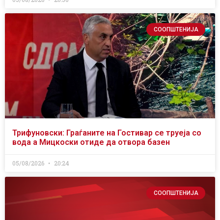
СООПШТЕНИЈА
Трифуновски: Граѓаните на Гостивар се труеја со
вода а Мицкоски отиде да отвора базен
05/08/2026
20:24
СООПШТЕНИЈА