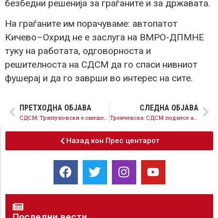
безбедни решенија за граѓаните и за државата.
На граѓаните им порачуваме: автопатот
Кичево–Охрид не е заслуга на ВМРО-ДПМНЕ
туку на работата, одговорноста и
решителноста на СДСМ да го спаси нивниот
фушерај и да го заврши во интерес на сите.
ПРЕТХОДНА ОБЈАВА
СЛЕДНА ОБЈАВА
СДСМ: Трипуновски е смешен кога се фали со цените на грозјето, високите цени се резултат на законите кои ги донесе СДСМ
Тренчевска: СДСМ поднесе амандман за обезбедување 1,2 милијарди денари за поддршка на настраданите во трагедијата во Кочани
Назад кон Прес центарот
Последни вести