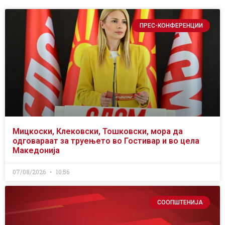
ПРЕС-КОНФЕРЕНЦИИ
Мицкоски, Клековски, Тошковски, мора да
одговараат за труењето во Гостивар и во цела
Македонија
07/08/2026
10:56
СООПШТЕНИЈА