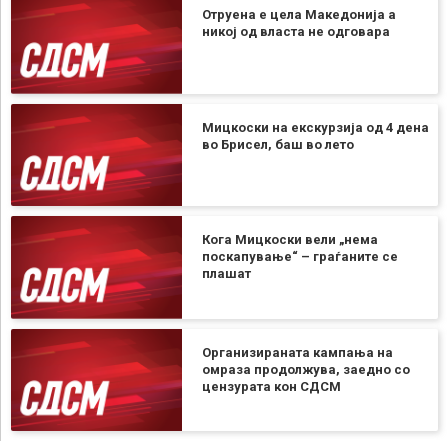
Отруена е цела Македонија а
никој од власта не одговара
Мицкоски на екскурзија од 4 дена
во Брисел, баш во лето
Кога Мицкоски вели „нема
поскапување“ – граѓаните се
плашат
Организираната кампања на
омраза продолжува, заедно со
цензурата кон СДСМ