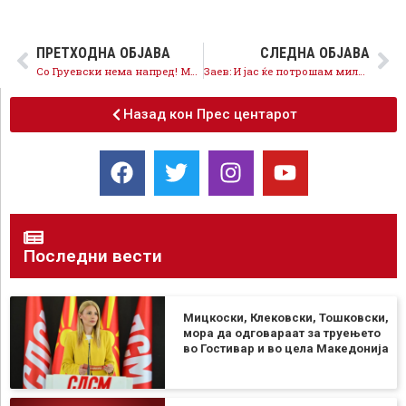
ПРЕТХОДНА ОБЈАВА
СЛЕДНА ОБЈАВА
Со Груевски нема напред! Македонија земја опасна по животот на работниците!
Заев: И јас ќе потрошам милиони евра, но за нови работни места во Македонија
Назад кон Прес центарот
Последни вести
Мицкоски, Клековски, Тошковски,
мора да одговараат за труењето
во Гостивар и во цела Македонија