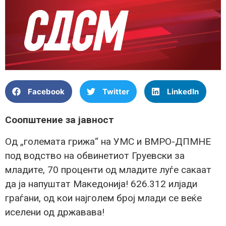
Facebook
Twitter
LinkedIn
Соопштение за јавност
Од „големата грижа“ на УМС и ВМРО-ДПМНЕ
под водство на обвинетиот Груевски за
младите, 70 проценти од младите луѓе сакаат
да ја напуштат Македонија! 626.312 илјади
граѓани, од кои најголем број млади се веќе
иселени од државава!