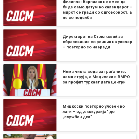
Филипче: Карпалак не смее да
биде само датум во календарот –
мирот се гради со одговорност, а
не со поделби
Директорот на Стоилковиќ за
образование со речник на уличар
– повторно со навреди
Нема чиста вода за граѓаните,
нема струја, а Мицкоски и ВМРО
за профит туркаат дата центри
Мицкоски повторно уловен во
лаги – од „екскурзија“ до
„службен дел“