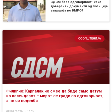
СДСМ бара одговорност- како
доверливи документи од полиција
завршија во ВМРО?
СООПШТЕНИЈА
Филипче: Карпалак не смее да биде само датум
во календарот – мирот се гради со одговорност,
а не со поделби
08/08/2026
15:24