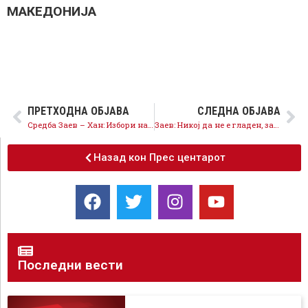
МАКЕДОНИЈА
ПРЕТХОДНА ОБЈАВА
СЛЕДНА ОБЈАВА
Средба Заев – Хан: Избори на 11 декември, сите да ја испочитуваат обврската
Заев: Никој да не е гладен, за тоа да се избориме!
Назад кон Прес центарот
Последни вести