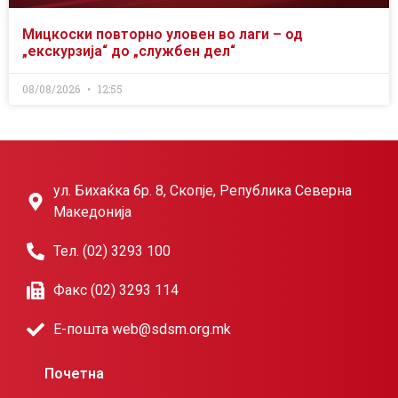
Мицкоски повторно уловен во лаги – од
„екскурзија“ до „службен дел“
08/08/2026
12:55
ул. Бихаќка бр. 8, Скопје, Република Северна
Македонија
Тел. (02) 3293 100
Факс (02) 3293 114
Е-пошта web@sdsm.org.mk
Почетна