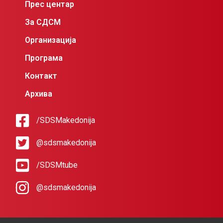
Прес центар
За СДСМ
Организација
Програма
Контакт
Архива
/SDSMakedonija
@sdsmakedonija
/SDSMtube
@sdsmakedonija