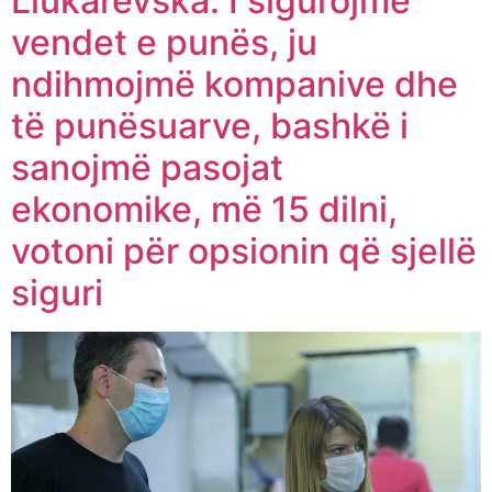
Llukarevska: I sigurojmë
vendet e punës, ju
ndihmojmë kompanive dhe
të punësuarve, bashkë i
sanojmë pasojat
ekonomike, më 15 dilni,
votoni për opsionin që sjellë
siguri