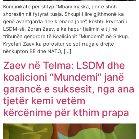
Komunikatë për shtyp “Mbani maska, por e shoh
shpresën në fytyrat tuaja. Shkupi i lirë gjithmonë ka
qenë avantgarda dhe krenaria jonë”, kështu kryetari i
LSDM-së, Zoran Zaev, e ka hapur fjalimin e tij në
tribunën qendrore të Koalicionit “Mundemi”, në Shkup.
Kryetari Zaev ka porositur se sot rruga e drejtë
nënkupton BE dhe NATO, […]
Zaev në Telma: LSDM dhe
koalicioni “Mundemi” janë
garancë e suksesit, nga ana
tjetër kemi vetëm
kërcënime për kthim prapa