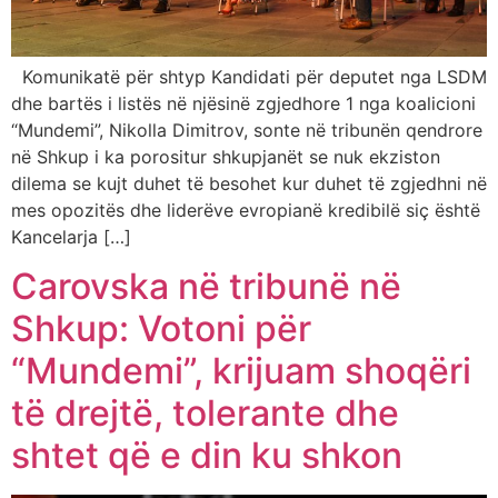
Komunikatë për shtyp Kandidati për deputet nga LSDM
dhe bartës i listës në njësinë zgjedhore 1 nga koalicioni
“Mundemi”, Nikolla Dimitrov, sonte në tribunën qendrore
në Shkup i ka porositur shkupjanët se nuk ekziston
dilema se kujt duhet të besohet kur duhet të zgjedhni në
mes opozitës dhe liderëve evropianë kredibilë siç është
Kancelarja […]
Carovska në tribunë në
Shkup: Votoni për
“Mundemi”, krijuam shoqëri
të drejtë, tolerante dhe
shtet që e din ku shkon