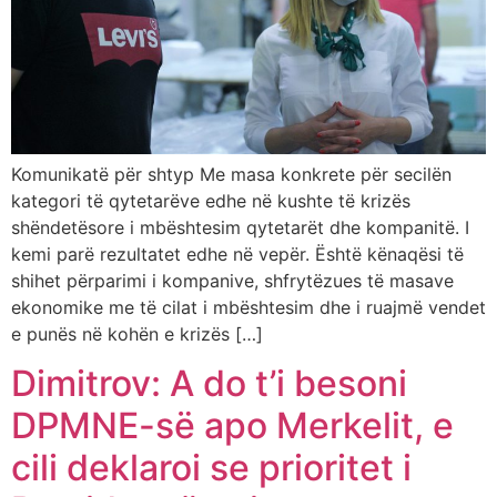
Komunikatë për shtyp Me masa konkrete për secilën
kategori të qytetarëve edhe në kushte të krizës
shëndetësore i mbështesim qytetarët dhe kompanitë. I
kemi parë rezultatet edhe në vepër. Është kënaqësi të
shihet përparimi i kompanive, shfrytëzues të masave
ekonomike me të cilat i mbështesim dhe i ruajmë vendet
e punës në kohën e krizës […]
Dimitrov: A do t’i besoni
DPMNE-së apo Merkelit, e
cili deklaroi se prioritet i