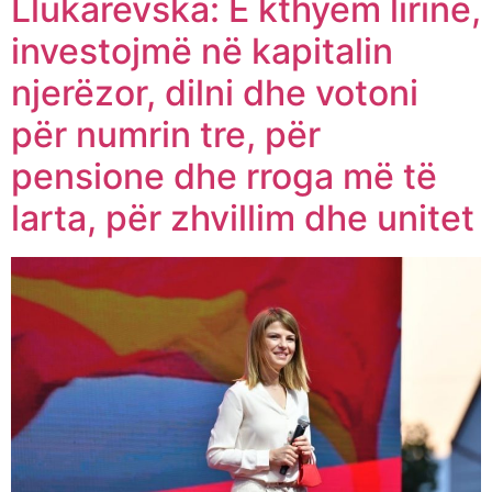
Llukarevska: E kthyem lirinë,
investojmë në kapitalin
njerëzor, dilni dhe votoni
për numrin tre, për
pensione dhe rroga më të
larta, për zhvillim dhe unitet