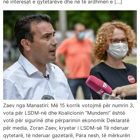
në interesat e qytetarëve dhe në të ardhmen e […]
Zaev nga Manastiri: Më 15 korrik votojmë për numrin 3,
vota për LSDM-në dhe Koalicionin “Mundemi” është
votë për sigurinë dhe përparimin ekonomik Deklaratë
për media, Zoran Zaev, kryetar i LSDM-së Të nderuar
qytetarë, të nderuar gazetarë, Para nesh, të mërkurën