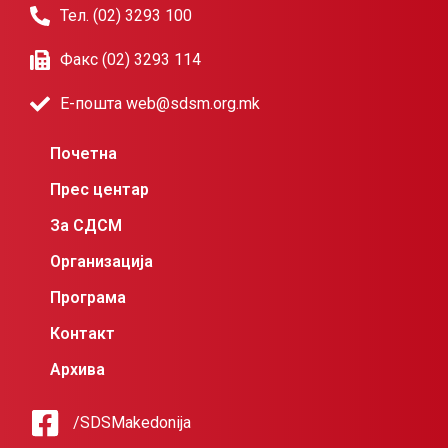
Тел. (02) 3293 100
Факс (02) 3293 114
Е-пошта web@sdsm.org.mk
Почетна
Прес центар
За СДСМ
Организација
Програма
Контакт
Архива
/SDSMakedonija