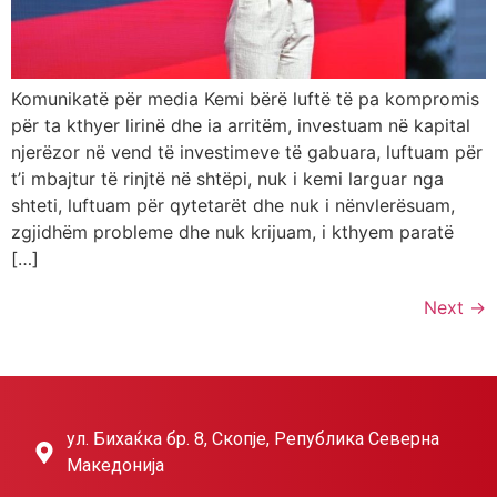
Komunikatë për media Kemi bërë luftë të pa kompromis
për ta kthyer lirinë dhe ia arritëm, investuam në kapital
njerëzor në vend të investimeve të gabuara, luftuam për
t’i mbajtur të rinjtë në shtëpi, nuk i kemi larguar nga
shteti, luftuam për qytetarët dhe nuk i nënvlerësuam,
zgjidhëm probleme dhe nuk krijuam, i kthyem paratë
[…]
Next
→
ул. Бихаќка бр. 8, Скопје, Република Северна
Македонија