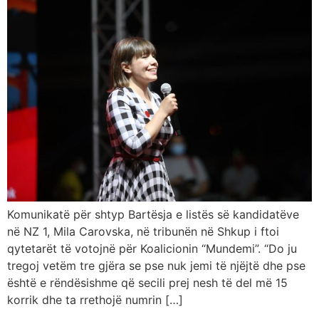
Komunikatë për shtyp Bartësja e listës së kandidatëve
në NZ 1, Mila Carovska, në tribunën në Shkup i ftoi
qytetarët të votojnë për Koalicionin “Mundemi”. “Do ju
tregoj vetëm tre gjëra se pse nuk jemi të njëjtë dhe pse
është e rëndësishme që secili prej nesh të del më 15
korrik dhe ta rrethojë numrin […]