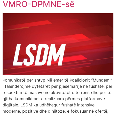
VMRO-DPMNE-së
Komunikatë për shtyp Në emër të Koalicionit “Mundemi”
i falënderojmë qytetarët për pjesëmarrje në fushatë, për
respektim të masave në aktivitetet e terrenit dhe për të
gjitha komunikimet e realizuara përmes platformave
digjitale. LSDM ka udhëhequr fushatë intensive,
moderne, pozitive dhe dinjitoze, e fokusuar në ofertë,