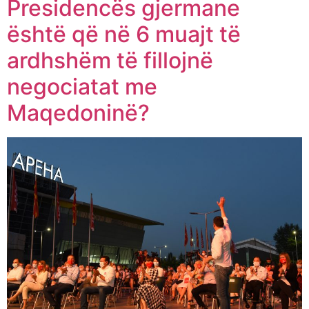
Presidencës gjermane
është që në 6 muajt të
ardhshëm të fillojnë
negociatat me
Maqedoninë?