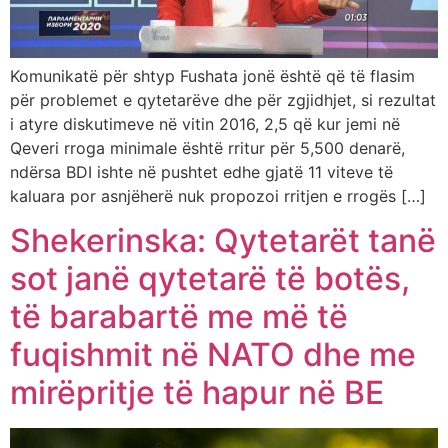
Komunikatë për shtyp Fushata jonë është që të flasim
për problemet e qytetarëve dhe për zgjidhjet, si rezultat
i atyre diskutimeve në vitin 2016, 2,5 që kur jemi në
Qeveri rroga minimale është rritur për 5,500 denarë,
ndërsa BDI ishte në pushtet edhe gjatë 11 viteve të
kaluara por asnjëherë nuk propozoi rritjen e rrogës […]
Shekerinska: Qytetarët tanë
sot janë qytetarë të botës,
të barabartë me më të
fuqishmit në NATO dhe me
mirëpritje të hapur në BE