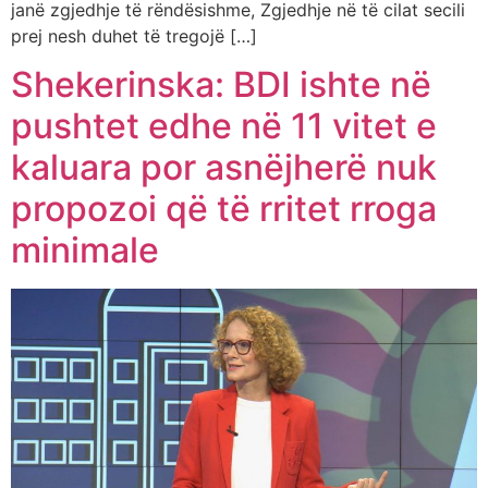
janë zgjedhje të rëndësishme, Zgjedhje në të cilat secili
prej nesh duhet të tregojë […]
Shekerinska: BDI ishte në
pushtet edhe në 11 vitet e
kaluara por asnëjherë nuk
propozoi që të rritet rroga
minimale