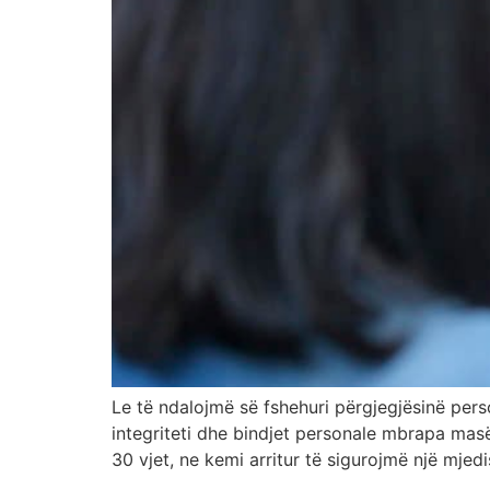
Le të ndalojmë së fshehuri përgjegjësinë pers
integriteti dhe bindjet personale mbrapa mas
30 vjet, ne kemi arritur të sigurojmë një mjedis