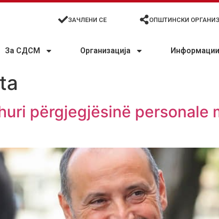
ЗАЧЛЕНИ СЕ
ОПШТИНСКИ ОРГАНИ
За СДСМ
Организација
Информации 
sta
huri përgjegjësinë personale