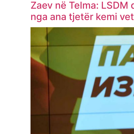
Zaev në Telma: LSDM d
nga ana tjetër kemi v