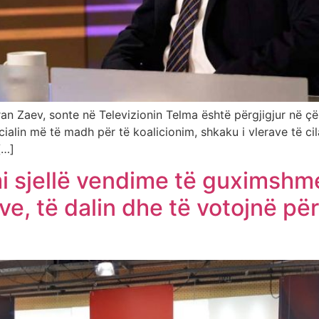
n Zaev, sonte në Televizionin Telma është përgjigjur në çë
lin më të madh për të koalicionim, shkaku i vlerave të cila
[…]
i sjellë vendime të guximshme
ve, të dalin dhe të votojnë 