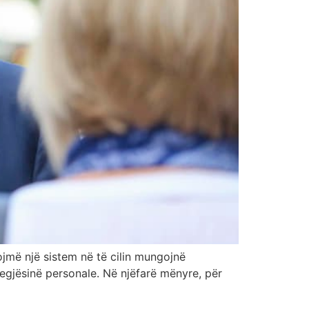
ojmë një sistem në të cilin mungojnë
egjësinë personale. Në njëfarë mënyre, për