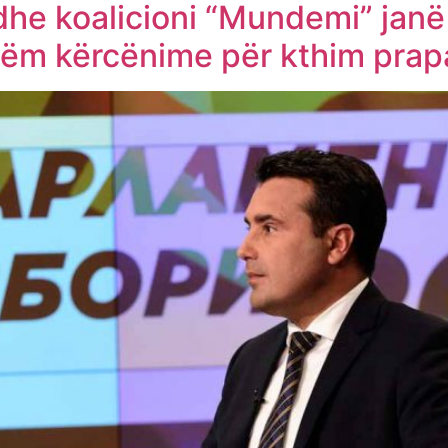
he koalicioni “Mundemi” janë 
etëm kërcënime për kthim prap