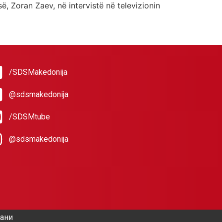
ë, Zoran Zaev, në intervistë në televizionin
/SDSMakedonija
@sdsmakedonija
/SDSMtube
@sdsmakedonija
жани