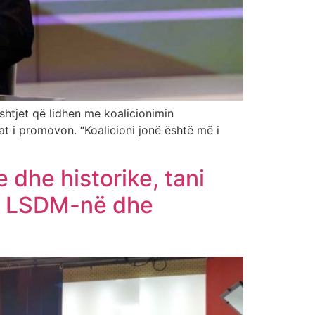
shtjet që lidhen me koalicionimin
t i promovon. “Koalicioni jonë është më i
 dhe historike, tani
për LSDM-në dhe