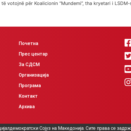
 të votojnë për Koalicionin “Mundemi”, tha kryetari i LSDM-s
Почетна
Прес центар
За СДСМ
Организација
Програма
Контакт
Архива
ијалдемократски Сојуз на Македонија. Сите права се задр