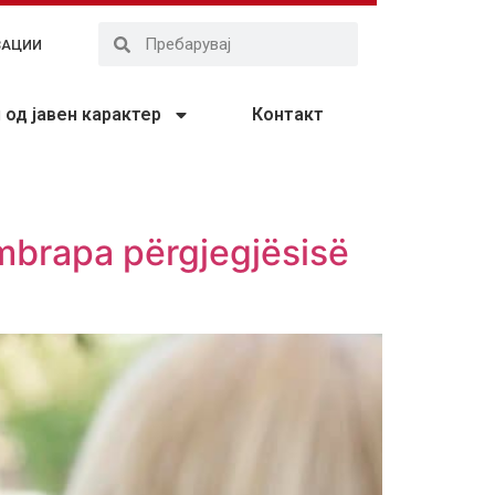
ЗАЦИИ
од јавен карактер
Контакт
 mbrapa përgjegjësisë