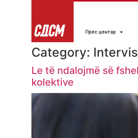
Прес центар
Category:
Intervi
Le të ndalojmë së fshe
kolektive