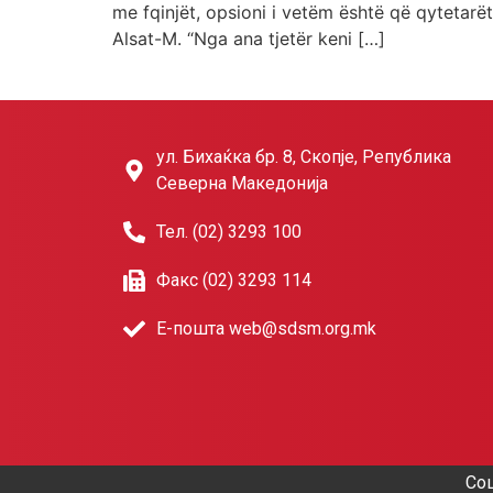
me fqinjët, opsioni i vetëm është që qytetarët
Alsat-M. “Nga ana tjetër keni […]
ул. Бихаќка бр. 8, Скопје, Република
Северна Македонија
Тел. (02) 3293 100
Факс (02) 3293 114
Е-пошта web@sdsm.org.mk
Соц