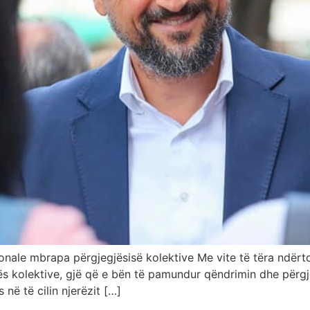
onale mbrapa përgjegjësisë kolektive Me vite të tëra ndërt
ës kolektive, gjë që e bën të pamundur qëndrimin dhe përgj
 në të cilin njerëzit […]