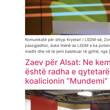
Komunikatë për shtyp Kryetari i LSDM-së, Zora
paszgjedhor, duke thënë se LSDM e ka potencia
madhi dhe në të jemi bashkuar të gjithë, nga 
Zaev për Alsat: Ne kem
është radha e qytetarë
koalicionin “Mundemi”