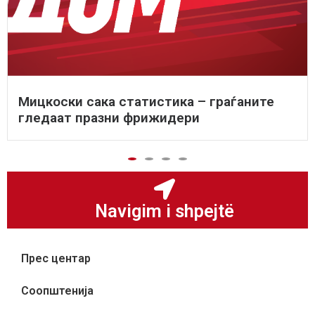
Мицкоски сака статистика – граѓаните
гледаат празни фрижидери
Navigim i shpejtë
Прес центар
Соопштенија