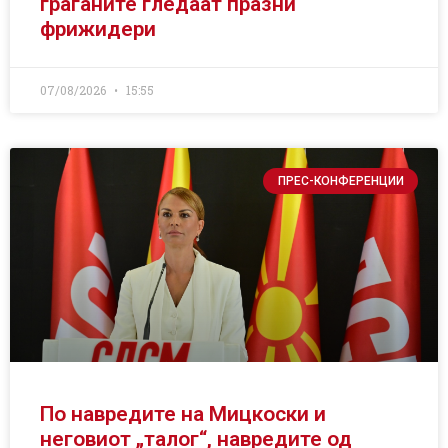
граѓаните гледаат празни
фрижидери
07/08/2026
15:55
ПРЕС-КОНФЕРЕНЦИИ
По навредите на Мицкоски и
неговиот „талог“, навредите од