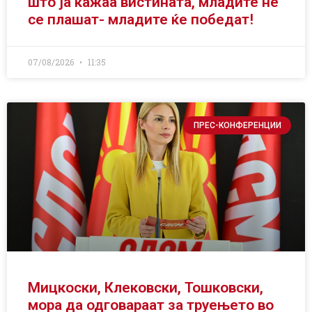
што ја кажаа вистината, младите не
се плашат- младите ќе победат!
07/08/2026
11:35
ПРЕС-КОНФЕРЕНЦИИ
Мицкоски, Клековски, Тошковски,
мора да одговараат за труењето во