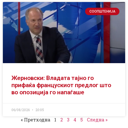
СООПШТЕНИЈА
Жерновски: Владата тајно го
прифаќа францускиот предлог што
во опозиција го напаѓаше
06/08/2026
20:05
« Претходна
1
2
3
4
5
Следна »