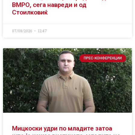
ВМРО, сега навреди и од
Стоилковиќ
07/08/2026
12:47
ПРЕС-КОНФЕРЕНЦИИ
Мицкоски удри по младите затоа