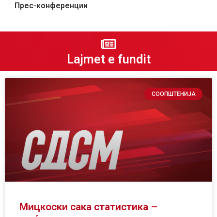
Прес-конференции
Lajmet e fundit
СООПШТЕНИЈА
Мицкоски сака статистика –