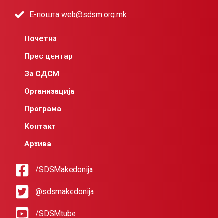
Е-пошта web@sdsm.org.mk
Почетна
Прес центар
За СДСМ
Организација
Програма
Контакт
Архива
/SDSMakedonija
@sdsmakedonija
/SDSMtube