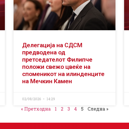
Делегација на СДСМ
предводена од
претседателот Филипче
положи свежо цвеќе на
споменикот на илинденците
на Мечкин Камен
02/08/2026
14:29
« Претходна
1
2
3
4
5
Следна »