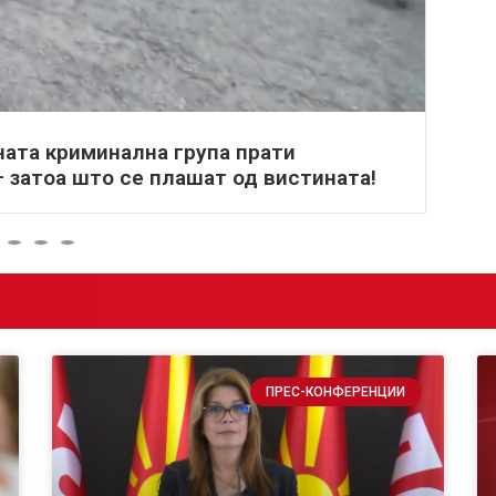
ната криминална група прати
Т
 затоа што се плашат од вистината!
н
ПРЕС-КОНФЕРЕНЦИИ