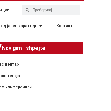
ЗАЦИИ
од јавен карактер
Контакт
Navigim i shpejtë
ес центар
општенија
ес-конференции