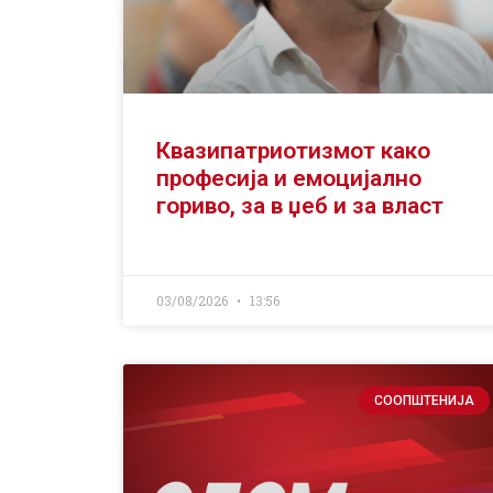
Квазипатриотизмот како
професија и емоцијално
гориво, за в џеб и за власт
03/08/2026
13:56
СООПШТЕНИЈА