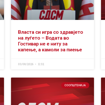
Власта си игра со здравјето
на луѓето – Водата во
Гостивар не е ниту за
капење, а камоли за пиење
03/08/2026
11:32
СООПШТЕНИЈА