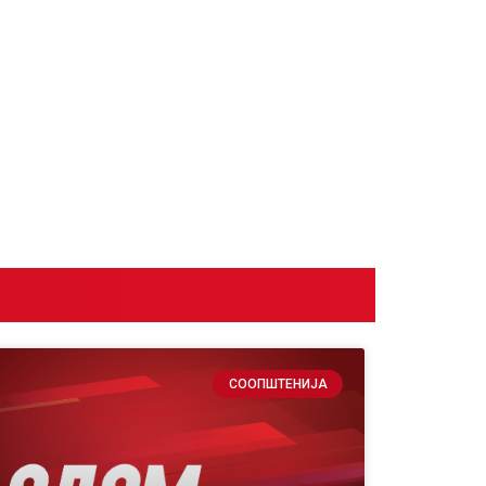
рифуновски: Наместо да ја обнови старата желе
ово задолжување од 2,5 милијарди евра на грбо
СООПШТЕНИЈА