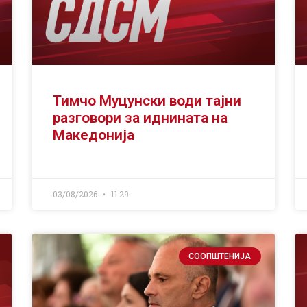
Тимчо Муцунски води тајни
разговори за иднината на
Македонија
03/08/2026
11:29
СООПШТЕНИЈА