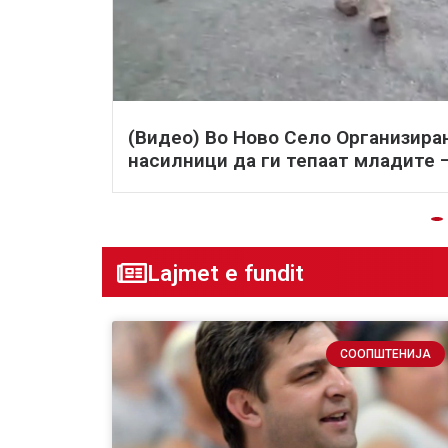
(Видео) Во Ново Село Организира
а
насилници да ги тепаат младите –
Lajmet e fundit
СООПШТЕНИЈА