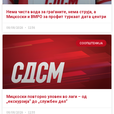
Нема чиста вода за граѓаните, нема струја, а
Мицкоски и ВМРО за профит туркаат дата центри
08/08/2026
12:56
СООПШТЕНИЈА
Мицкоски повторно уловен во лаги – од
„екскурзија“ до „службен дел“
08/08/2026
12:55