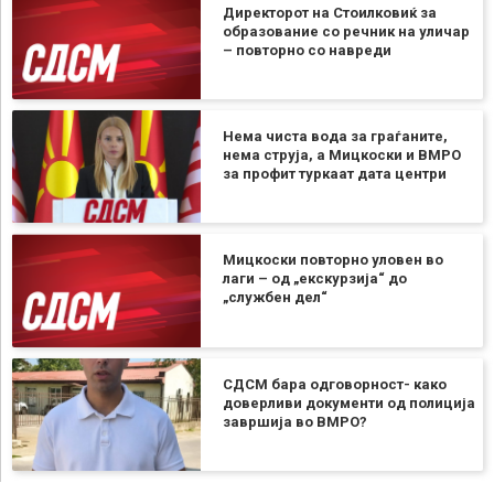
Директорот на Стоилковиќ за
образование со речник на уличар
– повторно со навреди
Нема чиста вода за граѓаните,
нема струја, а Мицкоски и ВМРО
за профит туркаат дата центри
Мицкоски повторно уловен во
лаги – од „екскурзија“ до
„службен дел“
СДСМ бара одговорност- како
доверливи документи од полиција
завршија во ВМРО?