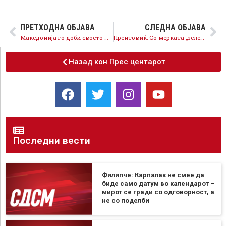
ПРЕТХОДНА ОБЈАВА
СЛЕДНА ОБЈАВА
Македонија го доби своето место во НАТО, обезбедена е светла и сигурна иднина за граѓаните и државата
Прентовиќ: Со мерката ,,зелена нафта” 200 милиони денари ќе завршат кај околу 55.000 земјоделци
Назад кон Прес центарот
Последни вести
Филипче: Карпалак не смее да
биде само датум во календарот –
мирот се гради со одговорност, а
не со поделби