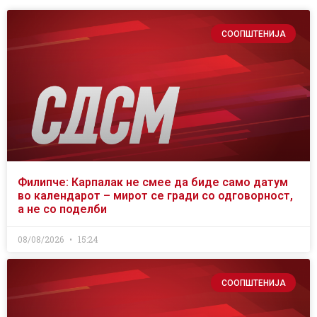
СООПШТЕНИЈА
Филипче: Карпалак не смее да биде само датум
во календарот – мирот се гради со одговорност,
а не со поделби
08/08/2026
15:24
СООПШТЕНИЈА