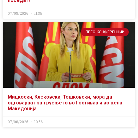
победат!
07/08/2026
11:35
ПРЕС-КОНФЕРЕНЦИИ
Мицкоски, Клековски, Тошковски, мора да
одговараат за труењето во Гостивар и во цела
Македонија
07/08/2026
10:56