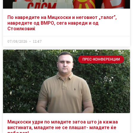
По навредите на Мицкоски и неговиот „талог“,
навредите од ВМРО, сега навреди и од
Стоилковиќ
07/08/2026
12:47
ПРЕС-КОНФЕРЕНЦИИ
Мицкоски удри по младите затоа што ја кажаа
вистината, младите не се плашат- младите ќе