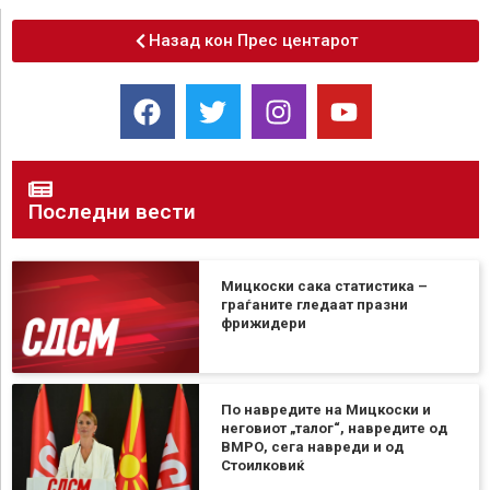
Назад кон Прес центарот
Последни вести
Мицкоски сака статистика –
граѓаните гледаат празни
фрижидери
По навредите на Мицкоски и
неговиот „талог“, навредите од
ВМРО, сега навреди и од
Стоилковиќ