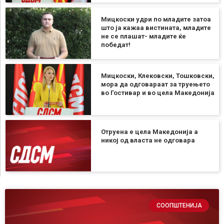
Мицкоски удри по младите затоа
што ја кажаа вистината, младите
не се плашат- младите ќе
победат!
Мицкоски, Клековски, Тошковски,
мора да одговараат за труењето
во Гостивар и во цела Македонија
Отруена е цела Македонија а
никој од власта не одговара
СООПШТЕНИЈА