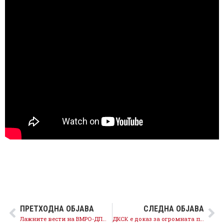
ПРЕТХОДНА ОБЈАВА
СЛЕДНА ОБЈАВА
Лажните вести на ВМРО-ДПМНЕ нема да го сокријат фактот дека новата Влада го намалува јавниот долг
ДКСК е доказ за огромната партизација на институциите од страна на ВМРО-ДПМНЕ и ја потврдува потребата од реформи