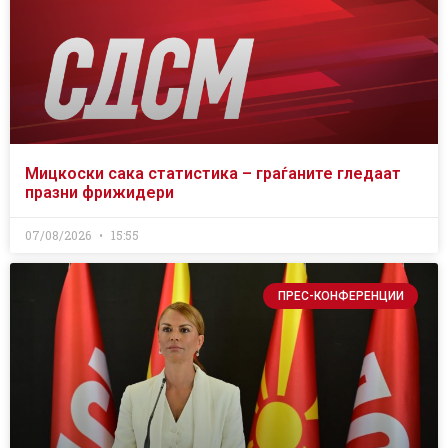
Мицкоски сака статистика – граѓаните гледаат
празни фрижидери
07/08/2026
15:55
ПРЕС-КОНФЕРЕНЦИИ