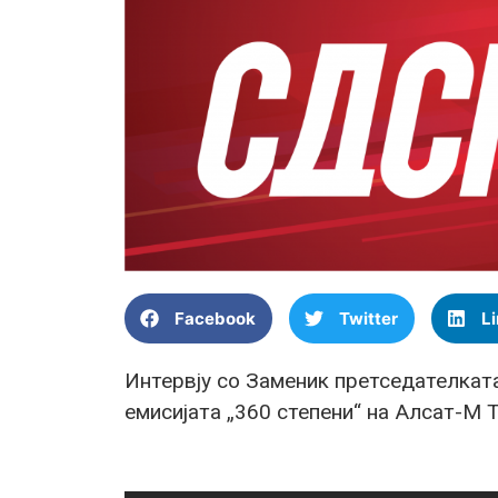
Facebook
Twitter
L
Интервју со Заменик претседателка
емисијата „360 степени“ на Алсат-М 