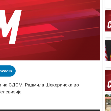
inkedIn
та на СДСМ, Радмила Шекеринска во
Телевизија