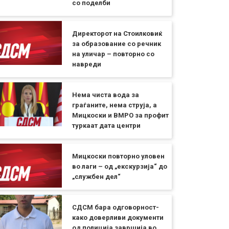
со поделби
Директорот на Стоилковиќ
за образование со речник
на уличар – повторно со
навреди
Нема чиста вода за
граѓаните, нема струја, а
Мицкоски и ВМРО за профит
туркаат дата центри
Мицкоски повторно уловен
во лаги – од „екскурзија“ до
„службен дел“
СДСМ бара одговорност-
како доверливи документи
од полиција завршија во