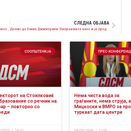
СЛЕДНА ОБЈАВА
Заев: Придружете се во битката за достоиствен живот и слободна Македонија
Допис до Емил Димитриев: Направивте хаос и ја продлабочивте кризата!
СООПШТЕНИЈА
ПРЕС-КОНФЕРЕНЦ
екторот на Стоилковиќ
Нема чиста вода за
образование со речник на
граѓаните, нема струја, а
чар – повторно со
Мицкоски и ВМРО за пр
реди
туркаат дата центри
8/2026
14:32
08/08/2026
12:56