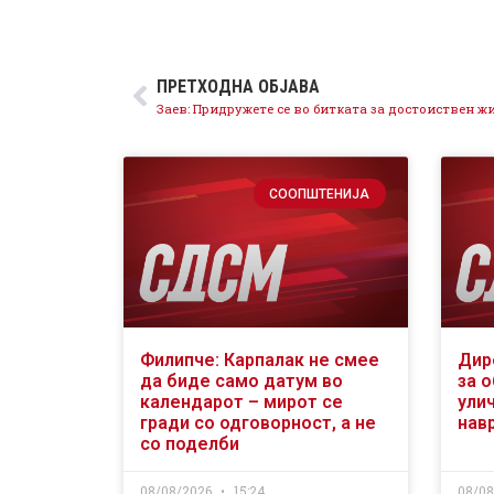
ПРЕТХОДНА ОБЈАВА
СООПШТЕНИЈА
Филипче: Карпалак не смее
Дир
да биде само датум во
за 
календарот – мирот се
ули
гради со одговорност, а не
нав
со поделби
08/08/2026
15:24
08/0