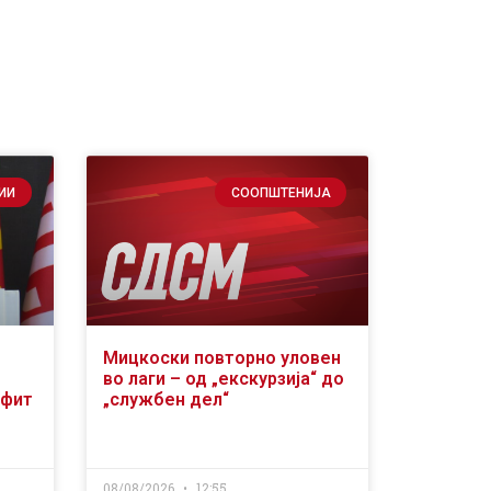
ИИ
СООПШТЕНИЈА
Мицкоски повторно уловен
во лаги – од „екскурзија“ до
офит
„службен дел“
08/08/2026
12:55