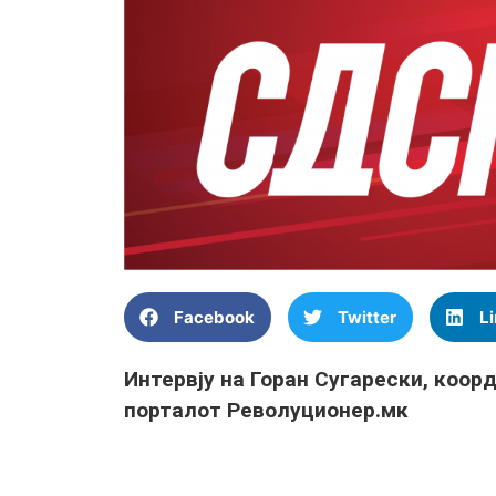
Facebook
Twitter
L
Интервју на Горан Сугарески, коор
порталот Револуционер.мк