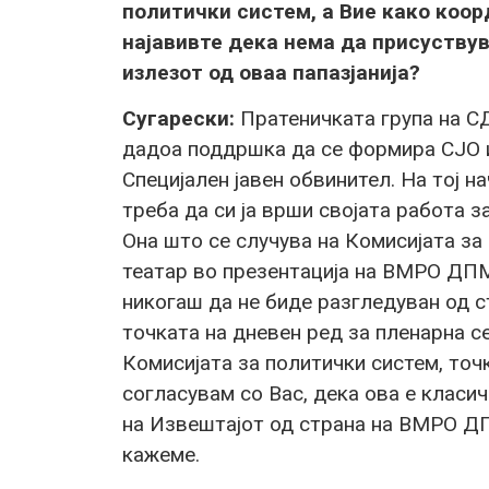
политички систем, а Вие како коо
најавивте дека нема да присуствув
излезот од оваа папазјанија?
Сугарески:
Пратеничката група на СД
дадоа поддршка да се формира СЈО и
Специјален јавен обвинител. На тој н
треба да си ја врши својата работа з
Она што се случува на Комисијата за
театар во презентација на ВМРО ДПМ
никогаш да не биде разгледуван од с
точката на дневен ред за пленарна се
Комисијата за политички систем, точ
согласувам со Вас, дека ова е класи
на Извештајот од страна на ВМРО ДП
кажеме.