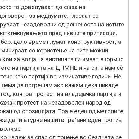
рско го доведуваат до фаза на
договорот за медиумите, гласаат за
оруваат незадоволни од решеноста на истите
потклекнувањето пред нивните притисоци,
збор, цело време глумат конструктивност, а
о минираат со користење на сите можни
 кои за волја на вистината ги имаат енормно
ето на партијата на ДПМНЕ и на сите нам сѐ
атено како партија во изминативе години. Не
м нема да погрешам ако кажам дека никаде
тод, контра протест на владејачка партија и
акажан протест на незадоволен народ од
жан од опозицијата. Тоа е еден од методите
оже да ги втурне нашите граѓани еден против
зволиме.
ако надеж за спас од тонење во бездната се