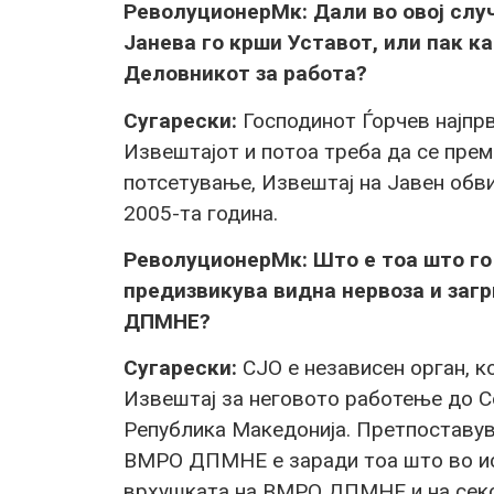
РеволуционерМк: Дали во овој слу
Јанева го крши Уставот, или пак ка
Деловникот за работа?
Сугарески:
Господинот Ѓорчев најпрв
Извештајот и потоа треба да се прем
потсетување, Извештај на Јавен обви
2005-та година.
РеволуционерМк: Што е тоа што го
предизвикува видна нервоза и заг
ДПМНЕ?
Сугарески:
СЈО е независен орган, к
Извештај за неговото работење до С
Република Македонија. Претпоставува
ВМРО ДПМНЕ е заради тоа што во ист
врхушката на ВМРО ДПМНЕ и на секој