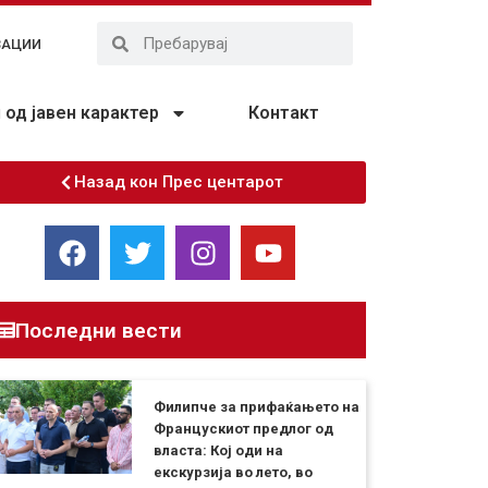
ЗАЦИИ
од јавен карактер
Контакт
Назад кон Прес центарот
Последни вести
Филипче за прифаќањето на
Францускиот предлог од
власта: Кој оди на
екскурзија во лето, во