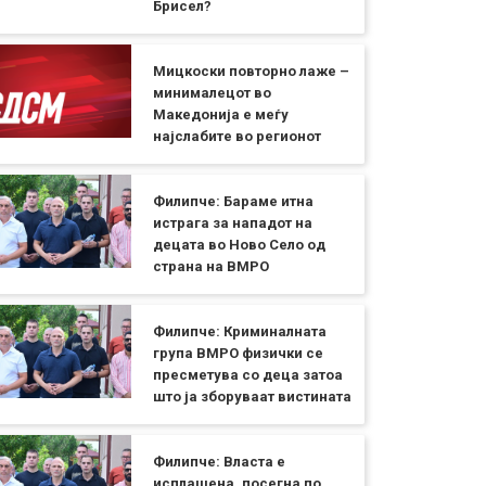
Брисел?
Мицкоски повторно лаже –
минималецот во
Македонија е меѓу
најслабите во регионот
Филипче: Бараме итна
истрага за нападот на
децата во Ново Село од
страна на ВМРО
Филипче: Криминалната
група ВМРО физички се
пресметува со деца затоа
што ја зборуваат вистината
Филипче: Власта е
исплашена, посегна по