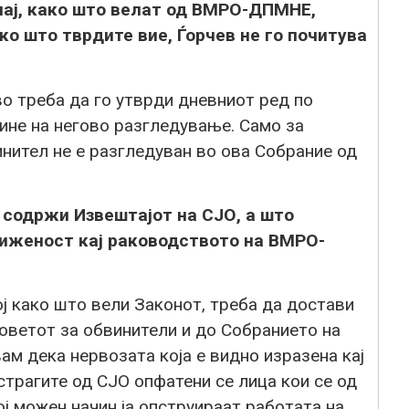
чај, како што велат од ВМРО-ДПМНЕ,
ко што тврдите вие, Ѓорчев не го почитува
о треба да го утврди дневниот ред по
ине на негово разгледување. Само за
нител не е разгледуван во ова Собрание од
 содржи Извештајот на СЈО, а што
риженост кај раководството на ВМРО-
ој како што вели Законот, треба да достави
оветот за обвинители и до Собранието на
м дека нервозата која е видно изразена кај
рагите од СЈО опфатени се лица кои се од
 можен начин ја опструираат работата на