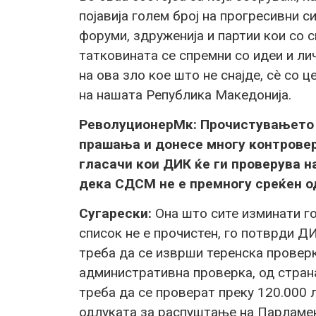
појавија голем број на прогресивни с
форуми, здруженија и партии кои со 
татковината се спремни со идеи и ли
на ова зло кое што не снајде, сѐ со 
на нашата Република Македонија.
РеволуционерМк: Прочистувањето 
прашања и донесе многу контроверз
гласачи кои ДИК ќе ги проверува на
дека СДСМ не е премногу среќен о
Сугарески:
Она што сите изминати г
список не е прочистен, го потврди ДИ
треба да се изврши теренска проверк
административна проверка, од стран
треба да се проверат преку 120.000 л
одлуката за распуштање на Парламен