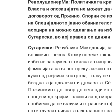
РеволуционерМк: Политичката криз
Власта и опозицијата не можат да
договорот од Пржино. Спорни се и
на Специјалното јавно обвинителств
асоцира на можно одлагање на избо
Сугарески, во кој правец се движ
Сугарески:
Република Македонија, ќе
во живиот песок. Колку повеќе така
избегне заслужената казна за напра
фамилијата на власт преку лажни по
куќи под нејзина контрола, толку се 
бездната ја одвлечат и државата. С
Пржинскиот договор до сега оди во т
процеси до крајни граници за да мора
пробиени да се вклучи и странскиот ф
потврдуваат нивната некадарност за