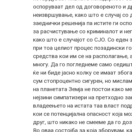
оспоруваат дел од договореното и д
неизвршување, како што е случај со 
заеднички решенија па истите ги осп
за расчистување со криминалот и не
како што е случајот со СЈО. Со еден 
при тоа целиот процес позадински г
средства кои им се на располагање, а
многу. Да го погледнеме само седишт
ќе ни биде јасно колку се имаат због
сум стопроцентно сигурен, но мисла
на планетата Земја не постои како ме
нејзини симпатизери на претходно з
владеењето на истата таа власт подр
кои се потенцијална опасност која м
друг, што никако не смееме да го до
Во оваа состојба за која зборувам, к