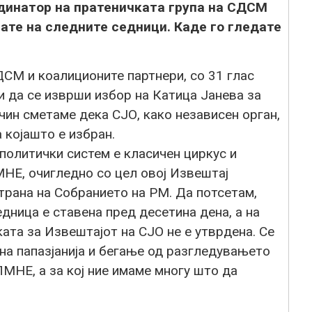
рдинатор на пратеничката група на СДСМ
ате на следните седници. Каде го гледате
СМ и коалиционите партнери, со 31 глас
 да се изврши избор на Катица Јанева за
ачин сметаме дека СЈО, како независен орган,
а којашто е избран.
 политички систем е класичен циркус и
НЕ, очигледно со цел овој Извештај
трана на Собранието на РМ. Да потсетам,
дница е ставена пред десетина дена, а на
ката за Извештајот на СЈО не е утврдена. Се
чна папазјанија и бегање од разгледувањето
МНЕ, а за кој ние имаме многу што да