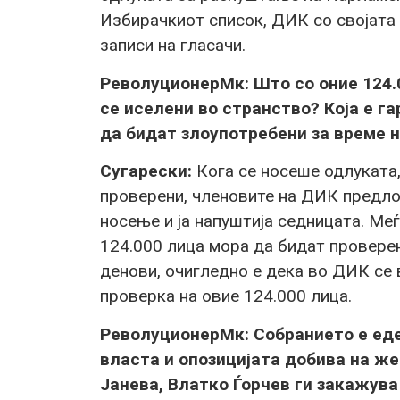
Избирачкиот список, ДИК со својата 
записи на гласачи.
РеволуционерМк: Што со оние 124.
се иселени во странство? Која е г
да бидат злоупотребени за време 
Сугарески:
Кога се носеше одлуката,
проверени, членовите на ДИК предло
носење и ја напуштија седницата. Ме
124.000 лица мора да бидат провере
денови, очигледно е дека во ДИК се
проверка на овие 124.000 лица.
РеволуционерМк: Собранието е еде
власта и опозицијата добива на ж
Јанева, Влатко Ѓорчев ги закажува