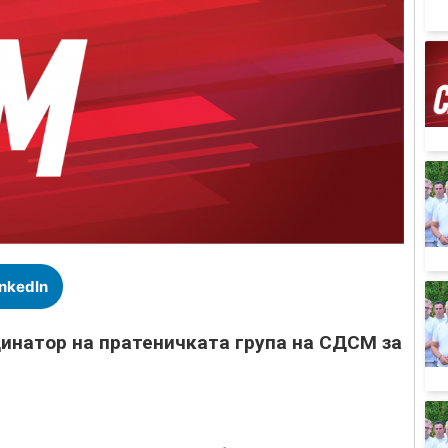
inkedIn
динатор на пратеничката група на СДСМ за