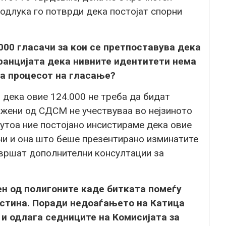
одлука го потврди дека постојат спорни
000 гласачи за кои се претпоставува дека
аранцијата дека нивните идентитети нема
на процесот на гласање?
 дека овие 124.000 не треба да бидат
жени од СДСМ не учествуваа во нејзиното
ѓутоа ние постојано инсистираме дека овие
ни и она што беше презентирано изминатите
 вршат дополнителни консултации за
н од полигоните каде битката помеѓу
естина. Поради недоаѓањето на Катица
 и одлага седниците на Комисијата за