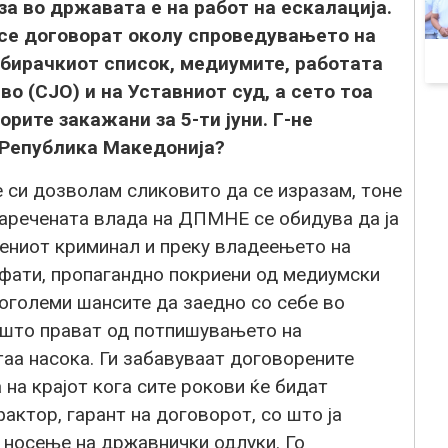
а во државата е на работ на ескалација.
 се договорат околу спроведувањето на
збирачкиот список, медиумите, работата
о (СЈО) и на Уставниот суд, а сето тоа
рите закажани за 5-ти јуни. Г-не
и Република Македонија?
 си дозволам сликовито да се изразам, тоне
наречената влада на ДПМНЕ се обидува да ја
вениот криминал и преку владеењето на
тфати, пропагандно покриени од медиумски
поголеми шансите да заедно со себе во
ѐ што прават од потпишувањето на
аа насока. Ги забавуваат договорените
 на крајот кога сите рокови ќе бидат
актор, гарант на договорот, со што ја
 носење на државнички одлуки. Го