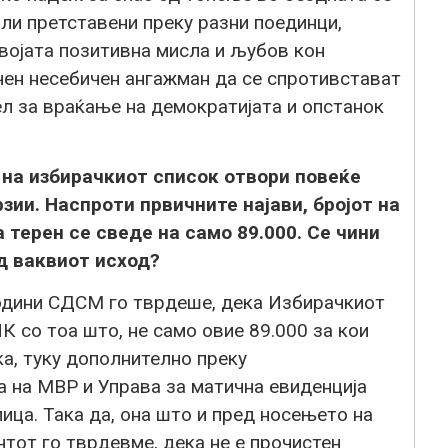
или претставени преку разни поединци,
својата позитивна мисла и љубов кон
чен несебичен ангажман да се спротивстават
цел за враќање на демократијата и опстанок
на избирачкиот список отвори повеќе
ии. Наспроти првичните најави, бројот на
 терен се сведе на само 89.000. Се чини
д ваквиот исход?
одини СДСМ го тврдеше, дека Избирачкиот
К со тоа што, не само овие 89.000 за кои
а, туку дополнително преку
а на МВР и Управа за матична евиденција
ица. Така да, она што и пред носењето на
тот го тврдевме, дека не е прочистен